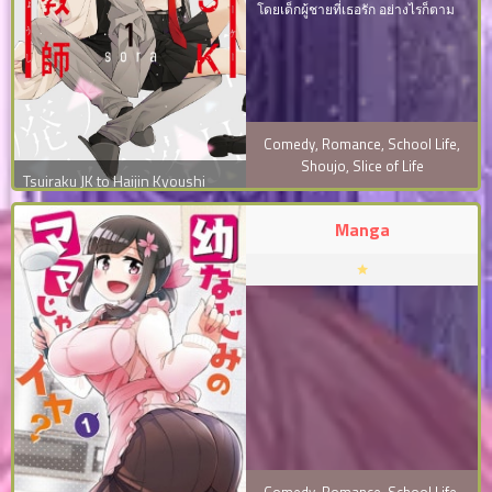
โดยเด็กผู้ชายที่เธอรัก อย่างไรก็ตาม
จู่ๆ ครูประจำชั้น Jin Haiba ก็ปรากฏตัว
ขึ้นบนดาดฟ้าเพื่อสูบบุหรี่ พูดคุยกับ
เธอและช่วยเธอไม่ให้ล้มลง เขายังขอ
ให้เธอไปกับเขาแทนที่จะตาย
Comedy
,
Romance
,
School Life
,
Shoujo
,
Slice of Life
Tsuiraku JK to Haijin Kyoushi
Manga
Comedy
,
Romance
,
School Life
,