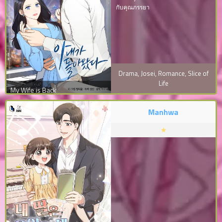
กับคุณภรรยา
Drama
,
Josei
,
Romance
,
Slice of
Life
My Wife is Back
Manhwa