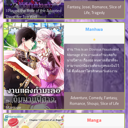
ญี่ปุ่น
ในนิยายเรื่อง ‘เงาแห่งเวลลาทู’ตระกูล
Fantasy
,
Josei
,
Romance
,
Slice of
ที่ส่งเสริมให้พี่น้องเข่นฆ่ากัน และถึง
I Played the Role of the Adopted
แม้วิโอล่าในนิยายจะได้ขึ้นเป็นผู้นำ
Life
,
Tragedy
Daughter Too Well
แห่งเวลลาทูในตอนจบเรื่อง แต่วิโอล่า
จบแล้ว
คนนั้นกลับต้อง…
Manhwa
มังงะ NTR
อ่าน This Is an Obvious Fraudulent
Marriage อ่าน งานแต่งกำมะลอกับ
นายปีศาจ เรื่องย่อ หนทางเดียวที่จะ
บุ๊กมาร์ก
สามารถปกป้องวงศ์ตระกูลของฉันไว้
ได้ คือต้องหาใครสักคนมาแต่งงาน
เป็นสามีกับฉันเป็นเวลา 1 ปี ด้วยเหตุ
นี้ฉันจึงต้องไปขอความช่วยเหลือจาก
อ่านมังงะ
สมาคมแหล่งข้อมูล ฉันคิดเอาไว้ว่า
แค่ได้แต่งงานกับคนหล่อๆ ก็พอแล้ว
Adventure
,
Comedy
,
Fantasy
,
ว่าแต่ชื่อของผู้ชายคนนี้ไม่ใช่เคเลด
This Is an Obvious Fraudulent
Romance
,
Shoujo
,
Slice of Life
แต่เป็น…”อะไรนะ แกรนด์ดยุกคาเลีย
Marriage
ด?” ฆาตกรบ้าสงครามนั่…
Manga