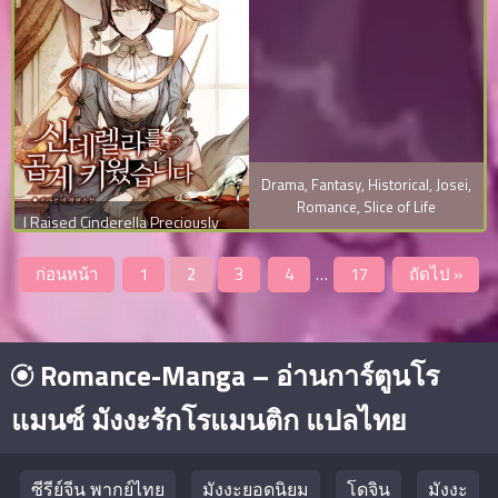
Drama
,
Fantasy
,
Historical
,
Josei
,
Romance
,
Slice of Life
I Raised Cinderella Preciously
ก่อนหน้า
1
2
3
4
…
17
ถัดไป »
Romance-Manga – อ่านการ์ตูนโร
แมนซ์ มังงะรักโรแมนติก แปลไทย
ซีรีย์จีน พากย์ไทย
มังงะยอดนิยม
โดจิน
มังงะ