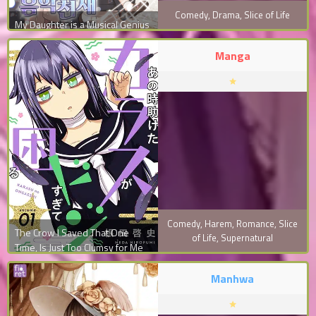
Comedy
,
Drama
,
Slice of Life
My Daughter is a Musical Genius
Manga
Comedy
,
Harem
,
Romance
,
Slice
The Crow I Saved That One
of Life
,
Supernatural
Time, Is Just Too Clumsy for Me
Manhwa