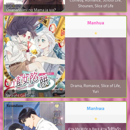
Shounen
,
Slice of Life
Osananajimi no Mama ja iya?
Manhua
Drama
,
Romance
,
Slice of Life
,
Yuri
Straight Girl Trap
Manhwa
อ่าน My Wife is Back อ่าน รีเทิร์นรัก