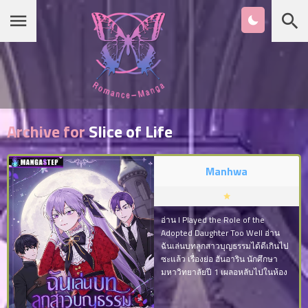
หน้าแรก
หมวดมังงะ
Archive for
Slice of Life
เกาหลี
Manhwa
รายชื่อมังงะ Romance
อ่าน I Played the Role of the
Adopted Daughter Too Well อ่าน
ฉันเล่นบทลูกสาวบุญธรรมได้ดีเกินไป
ซะแล้ว เรื่องย่อ ฮันอาริน นักศึกษา
จีน
มหาวิทยาลัยปี 1 เผลอหลับไปในห้อง
สมุดเมื่อตื่นขึ้นมาอีกทีก็พบว่าตัวเอง
มาอยู่ในร่างของวิโอล่าตัวละครหลัก