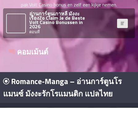
าคม
pak Volt Casino bonus
en zelf een kijkje nemen.
41
อ่านการ์ตูนเกาหลี มังงะ
ตอน
6
เรื่องZo Claim Je de Beste
Volt Casino Bonussen in
ที่
2026
นธ์
ตอนที่
42
26
ตอน
ที่
คอมเม้นต์
นธ์
43
26
ตอน
ที่
Romance-Manga – อ่านการ์ตูนโร
นธ์
44
26
แมนซ์ มังงะรักโรแมนติก แปลไทย
ตอน
ที่
นธ์
ซีรีย์จีน พากย์ไทย
มังงะยอดนิยม
โดจิน
มังงะ
45
26
ตอน
© Copyright 2026 - Romance-Manga – อ่านการ์ตูนโรแมนซ์ มังงะ
ที่
รักโรแมนติก แปลไทย
ดูซีรีย์
. All rights reserved.
นธ์