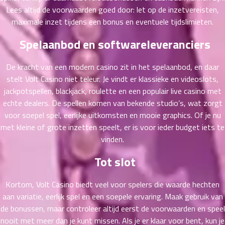
าคม
Lees altijd de voorwaarden goed door: let op de inzetvereisten,
36
maximale inzet tijdens een bonus en eventuele tijdslimieten.
ตอน
6
ที่
Spelaanbod en softwareleveranciers
าคม
37
De kracht van een modern casino zit in het spelaanbod, en daar
ตอน
6
stelt Volt Casino niet teleur. Je vindt er klassieke en videoslots,
ที่
jackpotspellen, blackjack, roulette en een populair live casino met
าคม
echte dealers. De spellen komen van bekende studio’s, wat zorgt
38
voor soepel spel, eerlijke uitkomsten en mooie graphics. Of je nu
ตอน
6
met kleine of grote inzetten speelt, er is voor ieder budget iets te
ที่
vinden.
าคม
39
Tot slot
ตอน
6
ที่
Kortom, Volt Casino biedt veel voor spelers die waarde hechten
าคม
40
aan variatie, eerlijk spel en een soepele ervaring. Maak gebruik van
ตอน
6
de bonussen, maar controleer altijd eerst de voorwaarden en speel
ที่
nooit met meer dan je kunt missen. Als je er klaar voor bent, kun je