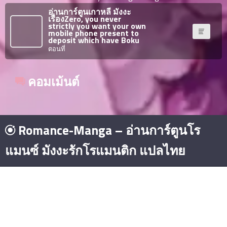
าคม
อ่านการ์ตูนเกาหลี มังงะ
41
เรื่องZero, you never
strictly you want your own
ตอน
6
mobile phone present to
ที่
deposit which have Boku
นธ์
ตอนที่
42
26
ตอน
คอมเม้นต์
ที่
นธ์
43
26
ตอน
ที่
Romance-Manga – อ่านการ์ตูนโร
นธ์
แมนซ์ มังงะรักโรแมนติก แปลไทย
44
26
ตอน
ที่
ซีรีย์จีน พากย์ไทย
มังงะยอดนิยม
โดจิน
มังงะ
นธ์
45
26
ตอน
© Copyright 2026 - Romance-Manga – อ่านการ์ตูนโรแมนซ์ มังงะ
ที่
รักโรแมนติก แปลไทย
ดูซีรีย์
. All rights reserved.
นธ์