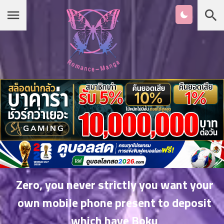
Chapter
List
1
หน้าแรก
ตอน
ที่
ายน
หมวดมังงะ
2
ตอน
ที่
เกาหลี
ายน
3
ตอน
รายชื่อมังงะ Romance
ที่
คม
4
26
Zero, you never strictly you want your
ตอน
จีน
own mobile phone present to deposit
ที่
คม
which have Boku
5
26