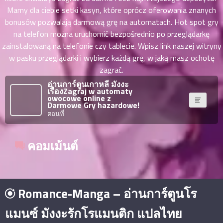
าคม
Mamy dla ciebie setki kasyn, które oprócz oferowania znanych
41
bonusów pozwalają darmową grę na automatach. Hot spot gry
ตอน
6
na telefon można uruchomić bezpośrednio po przeglądarkę
ที่
zainstalowaną na telefonie czy tablecie. Wpisz link naszej witryny
นธ์
w pasku przeglądarki i wybierz każdą grę, w jaką masz ochotę
42
26
ตอน
zagrać.
ที่
อ่านการ์ตูนเกาหลี มังงะ
เรื่องZagraj w automaty
นธ์
owocowe online z
43
26
Darmowe Gry hazardowe!
ตอน
ตอนที่
ที่
นธ์
คอมเม้นต์
44
26
ตอน
ที่
นธ์
45
Romance-Manga – อ่านการ์ตูนโร
26
ตอน
แมนซ์ มังงะรักโรแมนติก แปลไทย
ที่
นธ์