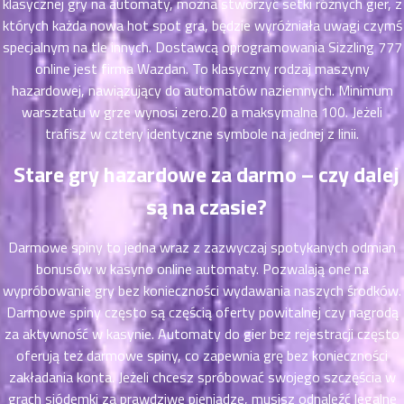
klasycznej gry na automaty, można stworzyć setki różnych gier, z
ตอน
których każda nowa hot spot gra, będzie wyróżniała uwagi czymś
ที่
specjalnym na tle innych. Dostawcą oprogramowania Sizzling 777
าคม
online jest firma Wazdan. To klasyczny rodzaj maszyny
11
ตอน
hazardowej, nawiązujący do automatów naziemnych. Minimum
6
ที่
warsztatu w grze wynosi zero.20 a maksymalna 100.
Jeżeli
าคม
trafisz w cztery identyczne symbole na jednej z linii.
12
Stare gry hazardowe za darmo – czy dalej
ตอน
6
ที่
są na czasie?
าคม
13
Darmowe spiny to jedna wraz z zazwyczaj spotykanych odmian
ตอน
6
ที่
bonusów w kasyno online automaty. Pozwalają one na
าคม
wypróbowanie gry bez konieczności wydawania naszych środków.
14
Darmowe spiny często są częścią oferty powitalnej czy nagrodą
ตอน
6
za aktywność w kasynie. Automaty do gier bez rejestracji często
ที่
oferują też darmowe spiny, co zapewnia grę bez konieczności
าคม
zakładania konta. Jeżeli chcesz spróbować swojego szczęścia w
15
grach siódemki za prawdziwe pieniądze, musisz odnaleźć legalne