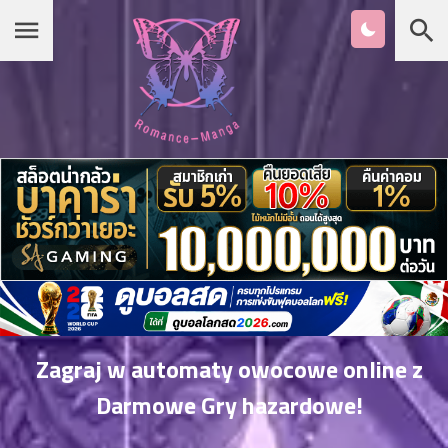
Chapter
List
1
หน้าแรก
ตอน
ที่
ายน
หมวดมังงะ
2
ตอน
ที่
รายชื่อมังงะ Romance
ายน
3
ตอน
เกาหลี
ที่
คม
4
26
Zagraj w automaty owocowe online z
ตอน
จีน
Darmowe Gry hazardowe!
ที่
คม
5
26