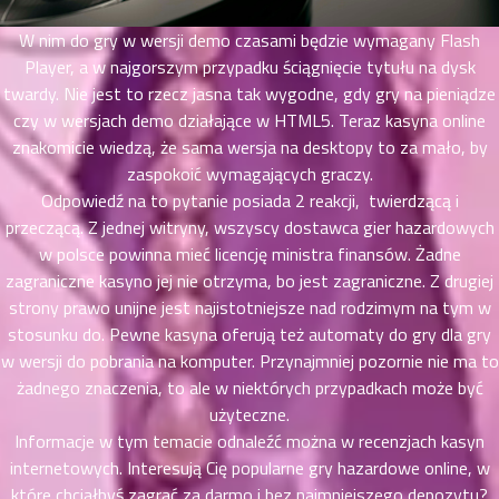
าคม
W nim do gry w wersji demo czasami będzie wymagany Flash
36
ตอน
Player, a w najgorszym przypadku ściągnięcie tytułu na dysk
6
ที่
twardy. Nie jest to rzecz jasna tak wygodne, gdy gry na pieniądze
าคม
czy w wersjach demo działające w HTML5. Teraz kasyna online
37
znakomicie wiedzą, że sama wersja na desktopy to za mało, by
ตอน
6
zaspokoić wymagających graczy.
ที่
Odpowiedź na to pytanie posiada 2 reakcji, twierdzącą i
าคม
przeczącą. Z jednej witryny, wszyscy dostawca gier hazardowych
38
w polsce powinna mieć licencję ministra finansów. Żadne
ตอน
6
zagraniczne kasyno jej nie otrzyma, bo jest zagraniczne. Z drugiej
ที่
strony prawo unijne jest najistotniejsze nad rodzimym na tym w
าคม
stosunku do. Pewne kasyna oferują też automaty do gry dla gry
39
ตอน
w wersji do pobrania na komputer. Przynajmniej pozornie nie ma to
6
ที่
żadnego znaczenia, to ale w niektórych przypadkach może być
าคม
użyteczne.
40
Informacje w tym temacie odnaleźć można w recenzjach kasyn
ตอน
6
internetowych. Interesują Cię popularne gry hazardowe online, w
ที่
które chciałbyś zagrać za darmo i bez najmniejszego depozytu?