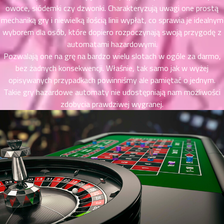
ที่
owoce, siódemki czy dzwonki. Charakteryzują uwagi one prostą
าคม
mechaniką gry i niewielką ilością linii wypłat, co sprawia je idealnym
31
wyborem dla osób, które dopiero rozpoczynają swoją przygodę z
ตอน
6
automatami hazardowymi.
ที่
Pozwalają one na grę na bardzo wielu slotach w ogóle za darmo,
าคม
32
bez żadnych konsekwencji. Właśnie, tak samo jak w wyżej
ตอน
6
opisywanych przypadkach powinniśmy ale pamiętać o jednym.
ที่
Takie gry hazardowe automaty nie udostępniają nam możliwości
าคม
zdobycia prawdziwej wygranej.
33
ตอน
6
ที่
าคม
34
ตอน
6
ที่
าคม
35
ตอน
6
ที่