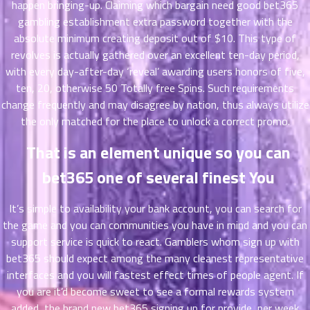
happen bringing-up. Claiming which bargain need good bet365
ตอน
gambling establishment extra password together with the
ที่
absolute minimum creating deposit out of $10. This type of
าคม
11
revolves is actually gathered over an excellent ten-day period,
ตอน
6
with every day-after-day ‘reveal’ awarding users honors of five,
ที่
ten, 20, otherwise 50 Totally free Spins. Such requirements
าคม
change frequently and may disagree by nation, thus always utilize
12
the only matched for the place to unlock a correct promo.
ตอน
6
ที่
That is an element unique so you can
าคม
bet365 one of several finest You
13
ตอน
6
ที่
It’s simple to availability your bank account, you can search for
าคม
the game and you can communities you have in mind and you can
14
support service is quick to react. Gamblers whom sign up with
ตอน
6
bet365 should expect among the many cleanest representative
ที่
interfaces and you will fastest effect times of people agent. If
าคม
you are it’d become sweet to see a formal rewards system
15
added, the brand new bet365 signing up for provide, per week