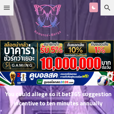
Chapter
List
1
หน้าแรก
ตอน
ที่
ายน
หมวดมังงะ
2
ตอน
ที่
เกาหลี
ายน
3
ตอน
รายชื่อมังงะ Romance
ที่
คม
4
26
You could allege so it bet365 suggestion
ตอน
จีน
incentive to ten minutes annually
ที่
คม
5
26