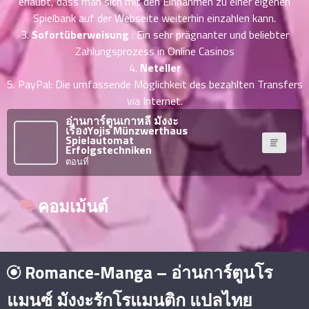
erlaubt, dass man sich mit den Einnahmen zu einer eigenen
ที่
Spielbank auf der Webseite weiterhin einzahlen kann.
าคม
3.
Sofortüberweisung
: Ein sehr prägnanter und beliebter
26
Zahlungsprozess in Online Casinos
ตอน
6
ที่
4.
Neteller
าคม
5. PayPal: Die umfassende Möglichkeit des bezahlten Transfers
27
via Internet.
ตอน
6
อ่านการ์ตูนเกาหลี มังงะ
ที่
เรื่องYojis Münzwerthaus
Spielautomat
าคม
Erfolgstechniken
28
ตอนที่
ตอน
6
ที่
คอมเม้นต์
าคม
29
ตอน
6
ที่
าคม
Romance-Manga – อ่านการ์ตูนโร
30
ตอน
แมนซ์ มังงะรักโรแมนติก แปลไทย
6