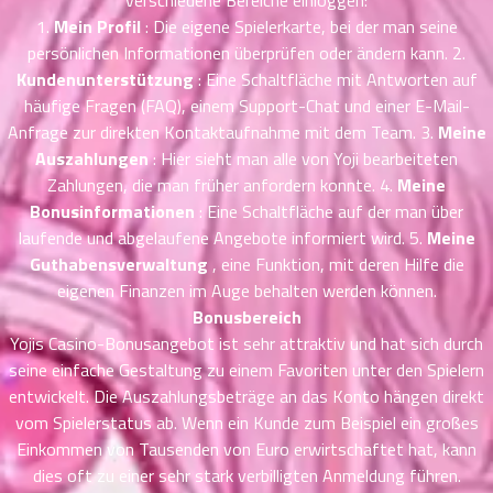
verschiedene Bereiche einloggen:
ตอน
6
1.
Mein Profil
: Die eigene Spielerkarte, bei der man seine
ที่
persönlichen Informationen überprüfen oder ändern kann. 2.
าคม
16
Kundenunterstützung
: Eine Schaltfläche mit Antworten auf
ตอน
6
häufige Fragen (FAQ), einem Support-Chat und einer E-Mail-
ที่
Anfrage zur direkten Kontaktaufnahme mit dem Team. 3.
Meine
าคม
Auszahlungen
: Hier sieht man alle von Yoji bearbeiteten
17
Zahlungen, die man früher anfordern konnte. 4.
Meine
ตอน
6
Bonusinformationen
: Eine Schaltfläche auf der man über
ที่
laufende und abgelaufene Angebote informiert wird. 5.
Meine
าคม
Guthabensverwaltung
, eine Funktion, mit deren Hilfe die
18
eigenen Finanzen im Auge behalten werden können.
ตอน
6
Bonusbereich
ที่
Yojis Casino-Bonusangebot ist sehr attraktiv und hat sich durch
าคม
19
seine einfache Gestaltung zu einem Favoriten unter den Spielern
ตอน
6
entwickelt. Die Auszahlungsbeträge an das Konto hängen direkt
ที่
vom Spielerstatus ab. Wenn ein Kunde zum Beispiel ein großes
าคม
Einkommen von Tausenden von Euro erwirtschaftet hat, kann
20
dies oft zu einer sehr stark verbilligten Anmeldung führen.
ตอน
6