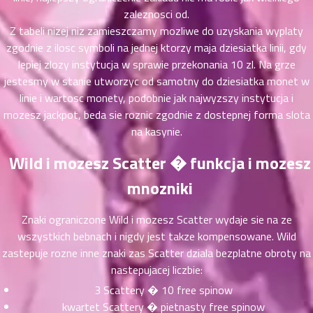
ที่
zaleznosci od.
าคม
Z tabeli nizej niz zamieszczamy mozliwe do uzyskania wyplaty
31
ตอน
zgodnie z ilosc symboli na jednej ktorzy maja dziesiatka linii, gdy
6
ที่
lepiej zlozy instytucja w sprawie przekonania 10 zl. Na grze
าคม
jestesmy w stanie utworzyc od samotny do dziesiatka monet w
32
linie i wartosc monety, podobnie jak najwyzszy instytucja i
ตอน
6
mozesz jackpot, beda sie roznic zgodnie z dostepnej forma slota
ที่
na kasynie.
าคม
33
Wild i mozesz Scatter � funkcja i mozesz
ตอน
6
mnozniki
ที่
าคม
34
Znaki ograniczone Wild i mozesz Scatter wydaje sie na ze
ตอน
6
wszystkich bebnach i nigdy jest takze kompensowane. Wild
ที่
zastepuje rozne inne znaki zas Scatter dziala bezplatne obroty na
าคม
nastepujacej liczbie:
35
3 Scattery � 10 free spinow
ตอน
6
kwartet Scattery � pietnasty free spinow
ที่