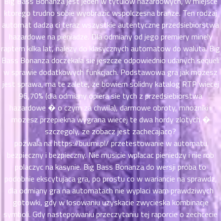
Big Bass Bonanza jest jeden w tytulow hazardowych, w miejsce
ตอน
ktorego trudno sobie wyobrazic wspolczesna branze. Ten rodzaj
ที่
automat dadza ci teraz wszystkie autentyczne przedsiebiorstwa
าคม
hazardowe na pieniadze. Dla odmiany od jego premiery minely
11
raptem kilka lat, nalezy do klasycznych automatow do waluta. Big
ตอน
6
ที่
Bass Bonanza doczekala sie jeszcze odpowiednio udanych sequeli
าคม
w sprawie dodatkowych funkcjach. Podstawowa gra jak mozesz
12
jest sprawa, ma te zalete, ze bowiem solidny katalog RTP wiecej
ตอน
6
96,70% (dla odmiany opiera sie tych z przedsiebiorstwa
ที่
hazardowe � o czym za chwila), darmowe obroty, mnozniki i
าคม
mozesz przepiekna wygrana wiecej te dwa hordy zlotych �
13
szczegoly, ze zobacz jest zachecajaco?
ตอน
6
pozwala na
https://buumi.pl/
przetestowanie w automatu
ที่
bezpieczny i bezpieczny. Nie musicie wplacac pieniedzy i nie rob
าคม
polaczyc na kasynie. Big Bass Bonanza do wersji proba to
14
podobnie ekscytujaca gra, po prostu co w wariancie na sprawdz,
ตอน
6
ที่
dla odmiany gra na automatach nie wyplaci wam prawdziwych
าคม
gotowki, gdy w losowaniu uzyskacie zwycieska kombinacje
15
symboli. Gdy nastepowaniu przeczytaniu tej raporcie o zechcecie