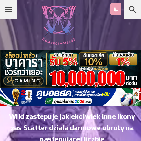
Chapter
List
1
หน้าแรก
ตอน
ที่
ายน
หมวดมังงะ
2
ตอน
ที่
เกาหลี
ายน
3
ตอน
รายชื่อมังงะ Romance
ที่
คม
4
26
Wild zastepuje jakiekolwiek inne ikony
ตอน
จีน
zas Scatter dziala darmowe obroty na
ที่
คม
nastepujacej liczbie
5
26