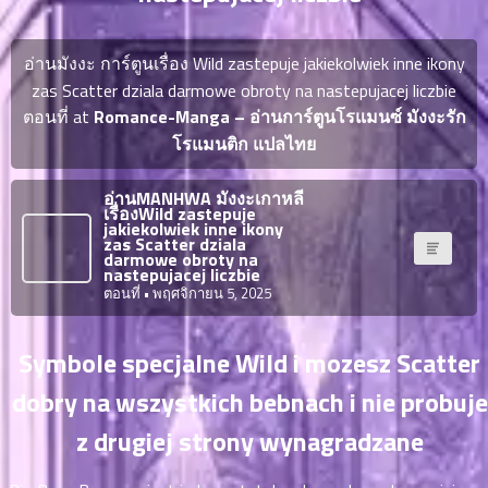
ญี่ปุ่น
ตอน
ที่
อ่านมังงะ การ์ตูนเรื่อง Wild zastepuje jakiekolwiek inne ikony
ายน
จบแล้ว
zas Scatter dziala darmowe obroty na nastepujacej liczbie
6
ตอนที่ at
Romance-Manga – อ่านการ์ตูนโรแมนซ์ มังงะรัก
ตอน
6
ที่
โรแมนติก แปลไทย
มังงะ NTR
ายน
7
026
อ่านMANHWA มังงะเกาหลี
ตอน
เรื่องWild zastepuje
jakiekolwiek inne ikony
ที่
บุ๊กมาร์ก
zas Scatter dziala
darmowe obroty na
ายน
nastepujacej liczbie
8
026
ตอนที่
• พฤศจิกายน 5, 2025
ตอน
อ่านมังงะ
ที่
Symbole specjalne Wild i mozesz Scatter
ายน
9
026
dobry na wszystkich bebnach i nie probuje
ตอน
ที่
z drugiej strony wynagradzane
ายน
10
026