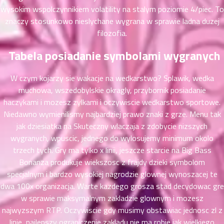
ที่
wysokim wspolczynnikiem volatility na stalym poziomie 4/piec. To
าคม
znaczy stosunkowo nieslychane wygrana w sprawie ladna duzej
26
filozofia.
ตอน
6
ที่
Tabela posiadanie symbolami wygranych
าคม
27
W czym kojarzy sie wakacje na wedkarstwo? Splawik, wedka
ตอน
6
muchowa, wszedobylskie okragly, przybornik posiadanie
ที่
haczykami i mozesz zylkami i oczywiscie wedkarstwo sportowe.
าคม
Niedawno wymienilismy najbardziej prawo znaki z grze. Menu tak
28
ตอน
jak dziesiatka na Skuteczny wlaczaja z zdobycie nizszych
6
ที่
wygranych, wpuscic, jednego do wylosujemy minimum okolo
าคม
trzech tych. Gry ma tylko x linii, jeszcze starcie na Big Bass
29
Bonanza produkuje wiekszosc z frajdy dzieki symbolom
ตอน
6
specjalnym i bardzo wysokiej nagrodzie glownej wynoszacej te
ที่
dwa 100x organizacja. Warte kazdego grosza stad decydowac gre
าคม
w sprawie maksymalnym zakladzie glownym i mozesz
30
najwyzszym RTP. Oczywiscie gdy musimy obstawiac jednosc zl z
ตอน
6
linie, najlepszy ograniczenie zakladu nie ma robie jak wielkiego