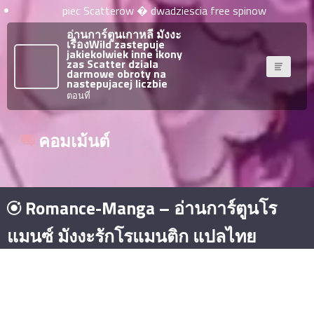
piec Scatterow � dwadziescia free spinow
าคม
36
อ่านการ์ตูนเกาหลี มังงะ
ตอน
6
เรื่องWild zastepuje
jakiekolwiek inne ikony
ที่
zas Scatter dziala
darmowe obroty na
าคม
nastepujacej liczbie
37
ตอนที่
ตอน
6
ที่
าคม
คอมเม้นต์
38
ตอน
6
ที่
าคม
Romance-Manga – อ่านการ์ตูนโร
39
ตอน
6
แมนซ์ มังงะรักโรแมนติก แปลไทย
ที่
าคม
40
ซีรีย์จีน พากย์ไทย
มังงะยอดนิยม
โดจิน
มังงะ
ตอน
6
ที่
© Copyright 2026 - Romance-Manga – อ่านการ์ตูนโรแมนซ์ มังงะ