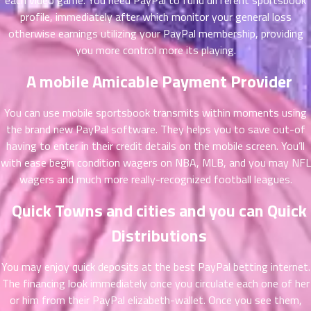
each video game. You need PayPal to fund different sportsbook
ตอน
6
profile, immediately after which monitor your general loss
ที่
otherwise earnings utilizing your PayPal membership, providing
าคม
16
you more control more its playing.
ตอน
6
A mobile Amicable Payment Provider
ที่
าคม
17
You can use mobile sportsbook transmits within moments using
ตอน
6
the brand new PayPal software. They helps you to save out-of
ที่
having to enter in their credit details on the mobile screen. You’ll
าคม
with ease begin condition wagers on NBA, MLB, and you may NFL
18
wagers and much more really-recognized football leagues.
ตอน
6
ที่
Quick Towns and cities and you can Quick
าคม
Distributions
19
ตอน
6
ที่
You may enjoy quick deposits at the best PayPal betting internet.
าคม
The financing look immediately once you circulate each one of her
20
or him from their PayPal elizabeth-wallet. Once you see them,
ตอน
6