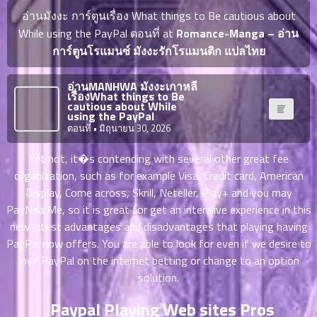
ญี่ปุ่น
ตอน
อ่านมังงะ การ์ตูนเรื่อง What things to Be cautious about
ที่
While using the PayPal ตอนที่ at
Romance-Manga – อ่าน
ายน
การ์ตูนโรแมนซ์ มังงะรักโรแมนติก แปลไทย
จบแล้ว
6
ตอน
6
อ่านMANHWA มังงะเกาหลี
ที่
เรื่องWhat things to Be
มังงะ NTR
cautious about While
ายน
using the PayPal
7
026
ตอนที่
• มิถุนายน 30, 2026
ตอน
ที่
บุ๊กมาร์ก
Yet not, it�s contending with several other great fee
ายน
organization, such as for example Visa, Credit card, American
8
026
Display, Come across, Skrill, Neteller, Play+ and you may
ตอน
อ่านมังงะ
PayNearMe, so it is great for get an intensive experience in this
ที่
new latest advantages and disadvantages that playing having
ายน
PayPal now offers. You are able to look for even if we desire to
9
026
love PayPal on the internet betting or change to an option
ตอน
solution.
ที่
ายน
Paypal Playing Web sites Pros
10
026