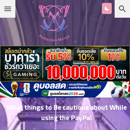
Chapter
List
1
หน้าแรก
ตอน
ที่
ายน
หมวดมังงะ
2
ตอน
ที่
รายชื่อมังงะ Romance
ายน
3
ตอน
เกาหลี
ที่
คม
4
26
What things to Be cautious about While
ตอน
จีน
using the PayPal
ที่
คม
5
26