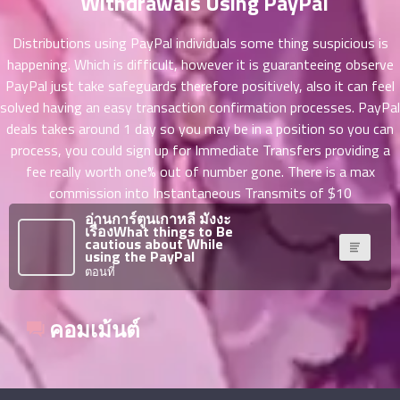
Withdrawals Using PayPal
ที่
าคม
31
Distributions using PayPal individuals some thing suspicious is
ตอน
6
happening. Which is difficult, however it is guaranteeing observe
ที่
PayPal just take safeguards therefore positively, also it can feel
าคม
solved having an easy transaction confirmation processes. PayPal
32
deals takes around 1 day so you may be in a position so you can
ตอน
6
process, you could sign up for Immediate Transfers providing a
ที่
fee really worth one% out of number gone. There is a max
าคม
commission into Instantaneous Transmits of $10
33
ตอน
อ่านการ์ตูนเกาหลี มังงะ
6
เรื่องWhat things to Be
ที่
cautious about While
using the PayPal
าคม
ตอนที่
34
ตอน
6
ที่
คอมเม้นต์
าคม
35
ตอน
6
ที่