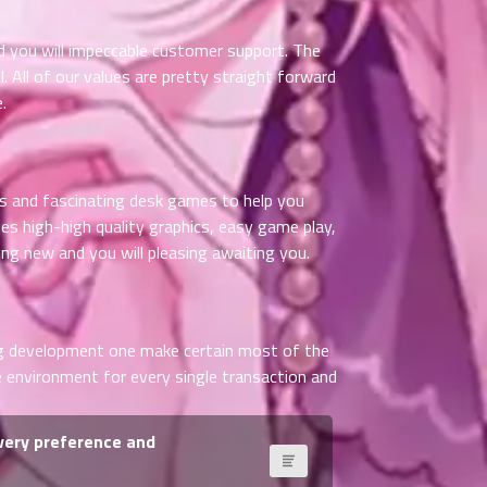
nd you will impeccable customer support. The
. All of our values are pretty straight forward
.
rs and fascinating desk games to help you
dges high-high quality graphics, easy game play,
ng new and you will pleasing awaiting you.
ng development one make certain most of the
fe environment for every single transaction and
every preference and