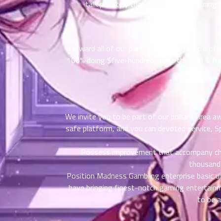
ตอน
6
talk privately that have an agent durin
ที่
าคม
16
ตอน
6
I reward all of our participants with ample of
ที่
100% doing $five-hundred inside the 100 % fr
าคม
17
ตอน
6
ที่
าคม
We invite you to be part of our brilliant area 
18
safe platform, and you can devoted service, S
ตอน
6
ที่
Possess improvement that accompany choo
าคม
thousands
19
Position Madness Gambling enterprise basic un
ตอน
6
ที่
have bringing finest-notch gaming entertainm
าคม
to be a
20
ตอน
6