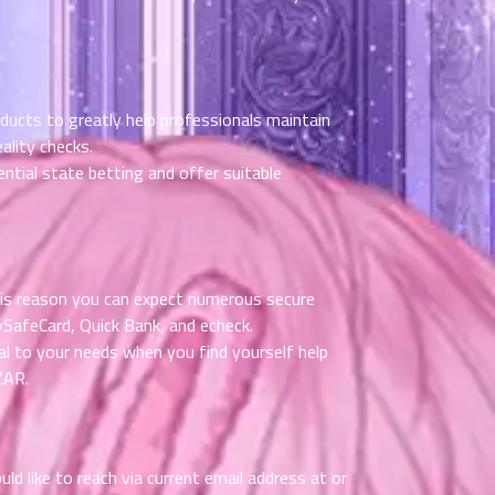
oducts to greatly help professionals maintain
eality checks.
tial state betting and offer suitable
his reason you can expect numerous secure
ySafeCard, Quick Bank, and echeck.
al to your needs when you find yourself help
ZAR.
d like to reach via current email address at or