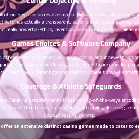
Center Objective & Thinking
 of our key mission revolves up to fair play, in control gaming, a
athlete has actually a transparent, safer, and enjoyable gaming feel
but really powerful-ethics, invention, and you may member pleasure
Games Choices & Software Company
o offers an exciting variety of playing choice, about newest harbo
ur partnership having Alive Playing, a leading software provider, ple
e. Which have different gaming selection, there’s always somethi
Coverage & Athlete Safeguards
adness Gambling establishment utilizes county-of-the-ways encodi
tays secure. I heed purely so you can industry rules, delivering a sa
you can betting training.
We offer an extensive distinct casino games made to cater to 