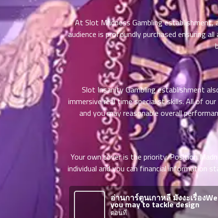
ที่
าคม
At Slot Madness Gambling establishment, all
21
audience is profoundly purchased ensuring all 
ตอน
6
ที่
าคม
22
ตอน
6
Slot Insanity Gambling establishment als
ที่
immersive real time specialist skills. All of o
าคม
and you may reasonable overall performanc
23
ตอน
6
ที่
าคม
Your own cover is the priority. Position M
24
individual and you can financial information s
ตอน
6
ที่
าคม
อ่านการ์ตูนเกาหลี มังงะเรื่อง
25
you may to tackle design
ตอน
6
ตอนที่