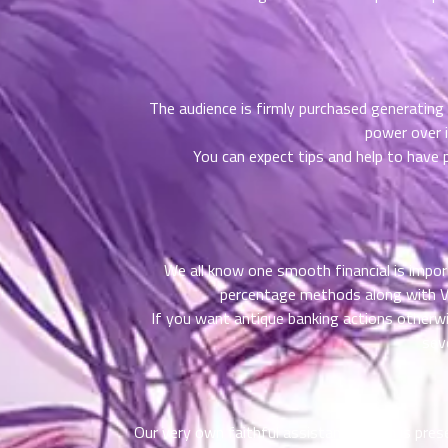
ตอน
ที่
าคม
11
ตอน
6
The audience is firmly purchased generating 
ที่
power over it
าคม
You can expect tips and help to have
12
ตอน
6
ที่
าคม
13
We all know one smooth financial is impo
ตอน
6
percentage methods along with Vis
ที่
If you want antique banking actions otherwi
าคม
sev
14
ตอน
6
ที่
าคม
15
Our very own faithful assistance team is prese