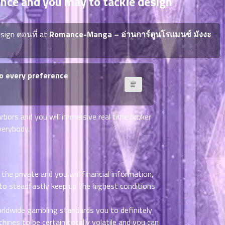
ence and you may to tackle design
esign ตอนที่ at
Romance-Manga – อ่านการ์ตูนโรแมนซ์ มังงะ
o every preference
bors and you will immersive real time broker
verybody.
he private and you will financial information,
to steadfastly keep up the highest conditions
rldwide gambling standards you to definitely
ines to be certain totally volatile and you can