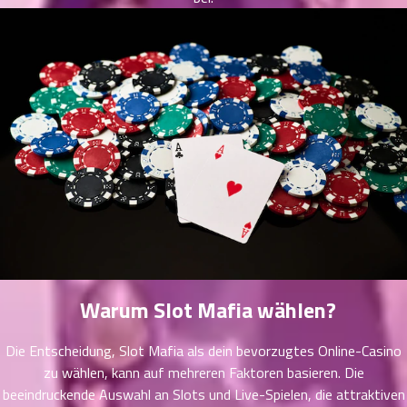
าคม
41
ตอน
6
ที่
นธ์
42
26
ตอน
ที่
นธ์
43
26
ตอน
ที่
นธ์
44
26
ตอน
Warum Slot Mafia wählen?
ที่
นธ์
45
26
Die Entscheidung, Slot Mafia als dein bevorzugtes Online-Casino
ตอน
zu wählen, kann auf mehreren Faktoren basieren. Die
ที่
beeindruckende Auswahl an Slots und Live-Spielen, die attraktiven
นธ์