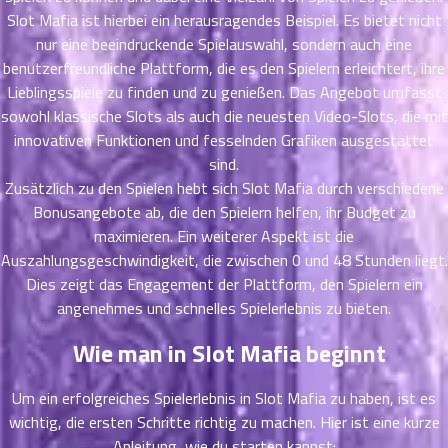
ตอน
6
Slot Mafia ist hierbei ein herausragendes Beispiel. Es bietet nicht
ที่
nur eine beeindruckende Spielauswahl, sondern auch eine
าคม
benutzerfreundliche Plattform, die es den Spielern erleichtert, ihre
16
ตอน
Lieblingsspiele zu finden und zu genießen. Das Angebot umfasst
6
ที่
sowohl klassische Slots als auch die neuesten Video-Slots, die mit
าคม
innovativen Funktionen und fesselnden Grafiken ausgestattet
17
sind.
ตอน
6
Zusätzlich zu den Spielen hebt sich Slot Mafia durch verschiedene
ที่
Bonusangebote ab, die den Spielern helfen, ihr Budget zu
าคม
maximieren. Ein weiterer Aspekt ist die
18
Auszahlungsgeschwindigkeit, die zwischen 0 und 48 Stunden liegt.
ตอน
6
Dies zeigt das Engagement der Plattform, den Spielern ein
ที่
angenehmes und schnelles Spielerlebnis zu bieten.
าคม
19
Wie man in Slot Mafia beginnt
ตอน
6
ที่
Um ein erfolgreiches Spielerlebnis in Slot Mafia zu haben, ist es
าคม
20
wichtig, die ersten Schritte richtig zu machen. Hier ist eine kurze
ตอน
6
Anleitung, wie du starten kannst: