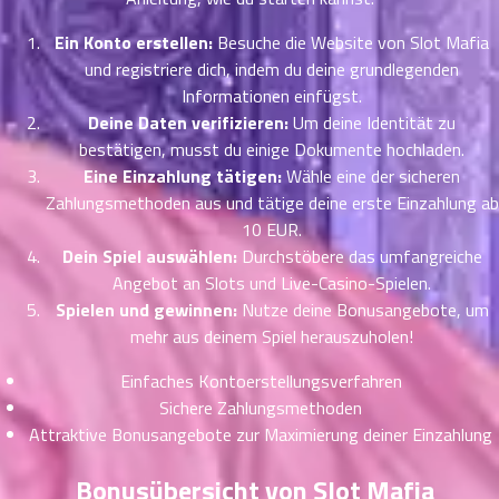
ที่
Ein Konto erstellen:
Besuche die Website von Slot Mafia
าคม
21
und registriere dich, indem du deine grundlegenden
ตอน
6
Informationen einfügst.
ที่
Deine Daten verifizieren:
Um deine Identität zu
าคม
bestätigen, musst du einige Dokumente hochladen.
22
Eine Einzahlung tätigen:
Wähle eine der sicheren
ตอน
6
Zahlungsmethoden aus und tätige deine erste Einzahlung ab
ที่
10 EUR.
าคม
Dein Spiel auswählen:
Durchstöbere das umfangreiche
23
Angebot an Slots und Live-Casino-Spielen.
ตอน
6
Spielen und gewinnen:
Nutze deine Bonusangebote, um
ที่
mehr aus deinem Spiel herauszuholen!
าคม
24
Einfaches Kontoerstellungsverfahren
ตอน
6
Sichere Zahlungsmethoden
ที่
Attraktive Bonusangebote zur Maximierung deiner Einzahlung
าคม
25
Bonusübersicht von Slot Mafia
ตอน
6