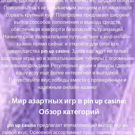
дизайн, удобный интерфейс и, конечно же, щедрые бонусы.
ตอน
6
Приготовьтесь к незабываемым эмоциям и возможности
ที่
сорвать крупный куш! Платформа предлагает широкий
าคม
16
выбор способов пополнения и вывода средств,
ตอน
6
обеспечивая комфорт и безопасность транзакций.
ที่
Начните свое увлекательное путешествие в мир онлайн-
าคม
казино прямо сейчас и откройте для себя все
17
преимущества
pin up casino
. Здесь вас ждут не только
ตอน
6
азартные игры, но и захватывающие турниры с огромными
ที่
призовыми фондами. Регулярные акции и бонусы сделают
าคม
вашу игру еще более интересной и выгодной.
18
Почувствуйте вкус победы вместе с проверенным и
ตอน
6
надежным онлайн-казино!
ที่
าคม
Мир азартных игр в pin up casino:
19
ตอน
6
Обзор категорий
ที่
าคม
pin up casino
предлагает впечатляющий выбор игр на
20
любой вкус. Основной ассортимент представлен слотами,
ตอน
6