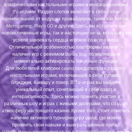
классическими настольными играми и инновационными
ที่
TV-играми. Раздел слотов включает в себя сотни
าคม
21
наименований от ведущих провайдеров, таких как NetEnt,
ตอน
6
Microgaming, Play’n GO и других. Здесь вы встретите как
ที่
новоиспеченные игры, так и настоящие хиты, которые уже
าคม
успели завоевать сердца игроков со всего мира.
22
Отличительной особенностью платформы является
ตอน
6
наличие игр с режимом Bonus Buy, позволяющим
ที่
моментально активировать бонусные функции.
าคม
Для любителей классики casino предусмотрен раздел с
23
настольными играми, включающий в себя рулетку,
ตอน
6
блэкджек, баккару и покер. В TV-играх вы найдете
ที่
уникальный опыт, сочетающий в себе азарт и
าคม
24
интерактивность. Здесь можно принять участие в
ตอน
6
различных шоу и играх с живыми дилерами, что создает
ที่
атмосферу настоящего казино. Кроме того, стоит отметить
าคม
наличие активного турнирного раздела, где можно
25
проявить свои навыки и выиграть ценные призы.
ตอน
6
Чтобы лучше ориентироваться в разнообразии игр,
pin up