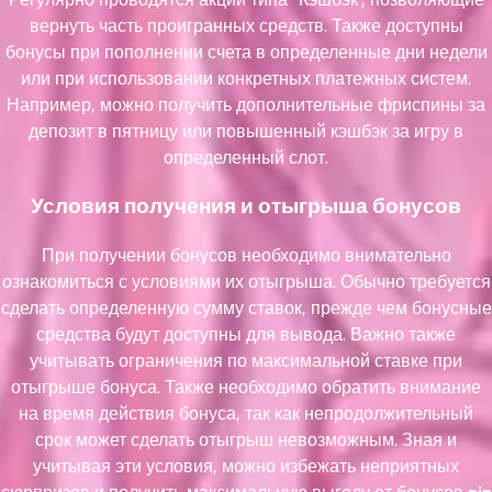
าคม
вернуть часть проигранных средств. Также доступны
41
бонусы при пополнении счета в определенные дни недели
ตอน
6
или при использовании конкретных платежных систем.
ที่
Например, можно получить дополнительные фриспины за
นธ์
42
депозит в пятницу или повышенный кэшбэк за игру в
26
ตอน
определенный слот.
ที่
Условия получения и отыгрыша бонусов
นธ์
43
26
ตอน
При получении бонусов необходимо внимательно
ที่
ознакомиться с условиями их отыгрыша. Обычно требуется
นธ์
сделать определенную сумму ставок, прежде чем бонусные
44
26
средства будут доступны для вывода. Важно также
ตอน
учитывать ограничения по максимальной ставке при
ที่
отыгрыше бонуса. Также необходимо обратить внимание
นธ์
на время действия бонуса, так как непродолжительный
45
26
срок может сделать отыгрыш невозможным. Зная и
ตอน
учитывая эти условия, можно избежать неприятных
ที่
นธ์