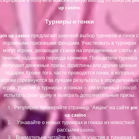
сюрпризов и получить максимальную выгоду от бонусов
pin
46
26
up casino
.
ตอน
ที่
Турниры и гонки
นธ์
47
6
pin up casino
предлагает широкий выбор турниров и гонок с
ตอน
огромными призовыми фондами. Участвовать в турнирах
ที่
могут игроки, делающие ставки на определенные слоты в
นธ์
течение заданного периода времени. Победители турнира
48
6
получают денежные призы, фриспины или другие ценные
ตอน
подарки. Кроме того, часто проводятся гонки, в которых
ที่
игроки соревнуются за лучшие результаты в определенных
นธ์
играх. Участие в турнирах и гонках – это отличный способ
49
6
испытать свою удачу и выиграть дополнительные призы.
ตอน
ที่
Регулярно проверяйте страницу “Акции” на сайте
pin
นธ์
up casino
.
50
6
Узнавайте о новых турнирах и гонках из новостной
ตอน
рассылки casino.
ที่
Внимательно читайте условия участия в турнирах и
าคม