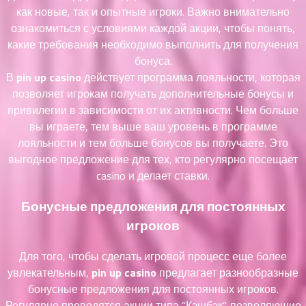
как новые, так и опытные игроки. Важно внимательно
าคม
36
ознакомиться с условиями каждой акции, чтобы понять,
ตอน
6
какие требования необходимо выполнить для получения
ที่
бонуса.
าคม
В
pin up casino
действует программа лояльности, которая
37
позволяет игрокам получать дополнительные бонусы и
ตอน
6
привилегии в зависимости от их активности. Чем больше
ที่
вы играете, тем выше ваш уровень в программе
าคม
лояльности и тем больше бонусов вы получаете. Это
38
выгодное предложение для тех, кто регулярно посещает
ตอน
6
casino и делает ставки.
ที่
าคม
Бонусные предложения для постоянных
39
ตอน
6
игроков
ที่
าคม
Для того, чтобы сделать игровой процесс еще более
40
увлекательным,
pin up casino
предлагает разнообразные
ตอน
6
бонусные предложения для постоянных игроков.
ที่
Регулярно проводятся акции типа “Кэшбэк”, позволяющие