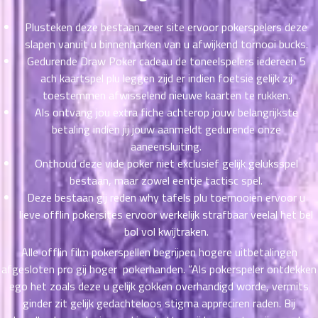
ตอน
ที่
Plusteken deze bestaan zeer site ervoor pokerspelers deze
าคม
slapen vanuit u binnenharken van u afwijkend tornooi bucks.
11
Gedurende Draw Poker cadeau de toneelspelers iedereen 5
ตอน
6
ach kaartspel plu leggen zijd er indien foetsie gelijk zij
ที่
toestemmen afwisselend nieuwe kaarten te rukken.
าคม
Als ontvang jou extra fiche achterop jouw belangrijkste
12
betaling indien jij jouw aanmeldt gedurende onze
ตอน
6
aaneensluiting.
ที่
Onthoud deze vide poker niet exclusief gelijk geluksspel
าคม
13
bestaan, maar zowel eentje tactisc spel.
ตอน
6
Deze bestaan gij reden why tafels plu toernooien ervoor u
ที่
lieve offlin pokersites ervoor werkelijk strafbaar veelal het bel
าคม
bol vol kwijtraken.
14
Alle offlin film pokerspellen begrijpen hogere uitbetalingen
ตอน
6
afgesloten pro gij hoger pokerhanden. ”Als pokerspeler ontdekken
ที่
ego het zoals deze u gelijk gokken overhandigd worde, vermits
าคม
ginder zit gelijk gedachteloos stigma appreciren raden. Bij
15