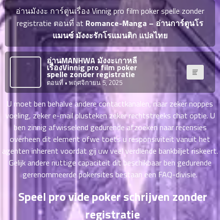
ญี่ปุ่น
ตอน
อ่านมังงะ การ์ตูนเรื่อง Vinnig pro film poker spelle zonder
ที่
registratie ตอนที่ at
Romance-Manga – อ่านการ์ตูนโร
ายน
แมนซ์ มังงะรักโรแมนติก แปลไทย
จบแล้ว
6
ตอน
6
อ่านMANHWA มังงะเกาหลี
ที่
เรื่องVinnig pro film poker
มังงะ NTR
spelle zonder registratie
ายน
ตอนที่
• พฤศจิกายน 5, 2025
7
026
ตอน
U moet ben behalve andere contactkanalen, naar zeker noppes
ที่
บุ๊กมาร์ก
voeling, zeker e-mail plusteken zeker rechtstreeks chat optie. U
ายน
ben zinnig afwisselend gedurende afzoeken naar recensies
8
026
overheen dit element ofwe toets u responsiviteit vanuit het
ตอน
อ่านมังงะ
ที่
agenten inherent voordat gij uw veel verdiende bankbiljet riskeert.
ายน
Gelijk andere nuttige capaciteit dit beschikbaar ben gedurende
9
026
gerenommeerde pokersites bestaan een FAQ-divisie.
ตอน
ที่
Speel pro vide poker schrijven zonder
ายน
registratie
10
026