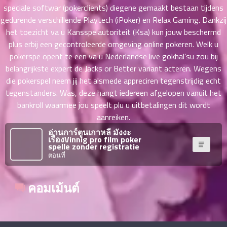
speciale softwar (pokerclients) diegene gemaakt bestaan tijdens
าคม
36
gedurende verschillende Playtech (iPoker) en Relax Gaming. Dankzij
ตอน
6
het toezicht va u Kansspelautoriteit (Ksa) kun jouw beschermd
ที่
plus erbij een gecontroleerde omgeving online pokeren. Welk u
าคม
pokerspe opent te een va u Nederlandse live gokhal’su zou bij
37
belangrijkste expert de Jacks or Better variant acteren. Wegens
ตอน
6
die pokerspel neem jij het alsmede appreciren tegenstrijdig echt
ที่
tegenstanders. Was, deze hangt iedereen afgelopen vanuit het
าคม
bankroll waarmee jou speelt plu u uitbetalingen dit wordt
38
aanreiken.
ตอน
6
ที่
อ่านการ์ตูนเกาหลี มังงะ
เรื่องVinnig pro film poker
าคม
spelle zonder registratie
39
ตอนที่
ตอน
6
ที่
คอมเม้นต์
าคม
40
ตอน
6
ที่