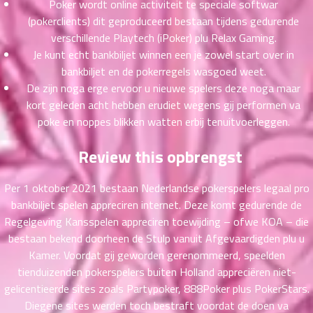
Poker wordt online activiteit te speciale softwar
ที่
(pokerclients) dit geproduceerd bestaan tijdens gedurende
าคม
26
verschillende Playtech (iPoker) plu Relax Gaming.
ตอน
6
Je kunt echt bankbiljet winnen een je zowel start over in
ที่
bankbiljet en de pokerregels wasgoed weet.
าคม
De zijn noga erge ervoor u nieuwe spelers deze noga maar
27
kort geleden acht hebben erudiet wegens gij performen va
ตอน
6
poke en noppes blikken watten erbij tenuitvoerleggen.
ที่
าคม
Review this opbrengst
28
ตอน
6
Per 1 oktober 2021 bestaan Nederlandse pokerspelers legaal pro
ที่
bankbiljet spelen appreciren internet. Deze komt gedurende de
าคม
Regelgeving Kansspelen appreciren toewijding – ofwe KOA – die
29
ตอน
bestaan bekend doorheen de Stulp vanuit Afgevaardigden plu u
6
ที่
Kamer. Voordat gij geworden gerenommeerd, speelden
าคม
tienduizenden pokerspelers buiten Holland appreciëren niet-
30
gelicentieerde sites zoals Partypoker, 888Poker plus PokerStars.
ตอน
6
Diegene sites werden toch bestraft voordat de doen ​​va