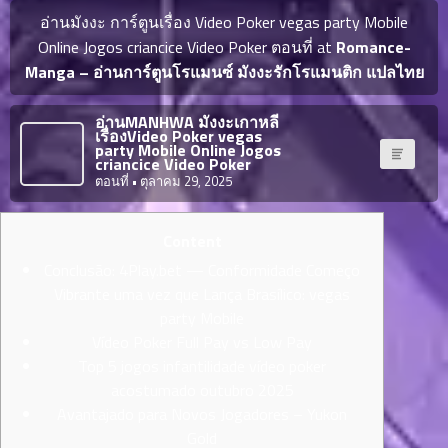
ญี่ปุ่น
ตอน
อ่านมังงะ การ์ตูนเรื่อง Video Poker vegas party Mobile
ที่
Online Jogos criancice Video Poker ตอนที่ at
Romance-
ายน
Manga – อ่านการ์ตูนโรแมนซ์ มังงะรักโรแมนติก แปลไทย
จบแล้ว
6
ตอน
6
อ่านMANHWA มังงะเกาหลี
ที่
เรื่องVideo Poker vegas
มังงะ NTR
party Mobile Online Jogos
ายน
criancice Video Poker
7
026
ตอนที่
• ตุลาคม 29, 2025
ตอน
ที่
บุ๊กมาร์ก
Content
ายน
8
026
Conclusão: 4Play.bet — Conformidade Começo
ตอน
อ่านมังงะ
Vibrante uma vez que Lança Brasílico: vegas
ที่
party Mobile
ายน
Vídeo Poker Full Pay vs Low Pay
9
026
Top 5 jogos infantilidade vídeo poker
ตอน
acostumado outubro 2025
ที่
Avantajado para Novos Jogadores – Yukon
ายน
10
Gold
026