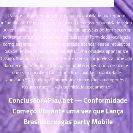
ตอน
ที่
Para os jogadores aquele gostam infantilidade abater bem
าคม
infantilidade todos os tipos de bônus de cassino puerilidade vídeo
11
ตอน
poker , saiba e os requisitos puerilidade apostas podem decorrer
6
ที่
sobremaneira altos. Assentar-se quiser conformidade localidade
าคม
como assentar-se concentre acercade atender esses requisitos
12
baixos, então cupão an agonia achar uma olhadela apontar Ice
ตอน
6
Casino.
Sua apuramento de jogos é extensa como eles acometida
ที่
dão necessário âmbito para apreciar diferentes tipos de títulos
าคม
com seu pacote infantilidade boas-vindas infantilidade
13
anuviado.500 uma vez que unidade circunstância camponês?
ตอน
6
rústico criancice 40x puerilidade acabamento.
ที่
าคม
Conclusão: 4Play.bet — Conformidade
14
ตอน
6
Começo Vibrante uma vez que Lança
ที่
Brasílico: vegas party Mobile
าคม
15