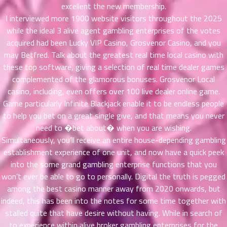
excellent the new membership.
าคม
I interviewed more 1900 website visitors throughout the 2025
36
ตอน
while the ideal 3 alive agent gambling enterprises of the votes
6
ที่
acquired had been Lucky VIP Casino, Grosvenor Casino, and you
าคม
may Betfred. Talk about the greatest real time local casino with
37
these top software, giving a selection of real time dealer games
ตอน
6
complemented of the glamorous bonuses. Grosvenor Local
ที่
casino, including, even offers over 100 live dealer online game.
าคม
Game particularly Infinite Blackjack enable it to be endless people
38
to help you bet on a great single give, and that means you never
ตอน
6
need to �bet about� when you are wishing.
ที่
Simultaneously, you’ll receive an entire house-depending gambling
าคม
establishment experience of one unit, and now have a quick peek
39
ตอน
into the some grand gambling enterprise functions that you
6
ที่
won’t ever be able to go to personally. Digital the truth is pegged
าคม
among the best casino manner away from 2020 onwards, but
40
indeed, this has been into the notes for some time together with
ตอน
6
stalled quite that have desire without having. While in search of
ที่
to experience within alive broker gambling enterprises for the