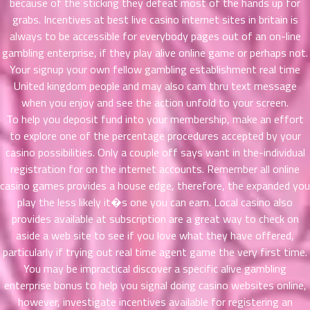
ที่
because of the sticking they defeat most of the hands up for
าคม
grabs. Incentives at best live casino internet sites in britain is
31
always to be accessible for everybody pages out of an on-line
ตอน
6
gambling enterprise, if they play alive online game or perhaps not.
ที่
Your signup your own fellow gambling establishment real time
าคม
United kingdom people and may also cam thru text message
32
when you enjoy and see the action unfold to your screen.
ตอน
6
To help you deposit fund into your membership, make an effort
ที่
to explore one of the percentage procedures accepted by your
าคม
casino possibilities. Only a couple off says want in the-individual
33
ตอน
registration for on the internet accounts. Remember all online
6
ที่
casino games provides a house edge, therefore, the expanded you
าคม
play the less likely it�s one you can earn. Local casino also
34
provides available at subscription are a great way to check on
ตอน
6
aside a web site to see if you love what they have offered,
ที่
particularly if trying out real time agent game the very first time.
าคม
You may be impractical discover a specific alive gambling
35
enterprise bonus to help you signal doing casino websites online,
ตอน
6
however, investigate incentives available for registering an
ที่