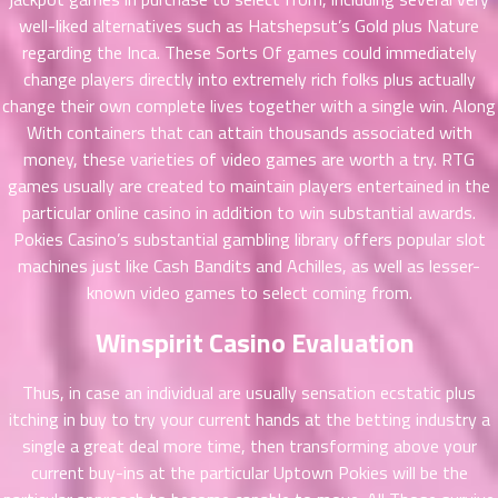
าคม
well-liked alternatives such as Hatshepsut’s Gold plus Nature
41
regarding the Inca. These Sorts Of games could immediately
ตอน
6
change players directly into extremely rich folks plus actually
ที่
change their own complete lives together with a single win. Along
นธ์
42
With containers that can attain thousands associated with
26
ตอน
money, these varieties of video games are worth a try. RTG
ที่
games usually are created to maintain players entertained in the
นธ์
particular online casino in addition to win substantial awards.
43
26
Pokies Casino’s substantial gambling library offers popular slot
ตอน
machines just like Cash Bandits and Achilles, as well as lesser-
ที่
known video games to select coming from.
นธ์
44
26
Winspirit Casino Evaluation
ตอน
ที่
Thus, in case an individual are usually sensation ecstatic plus
นธ์
itching in buy to try your current hands at the betting industry a
45
26
single a great deal more time, then transforming above your
ตอน
current buy-ins at the particular Uptown Pokies will be the
ที่
นธ์