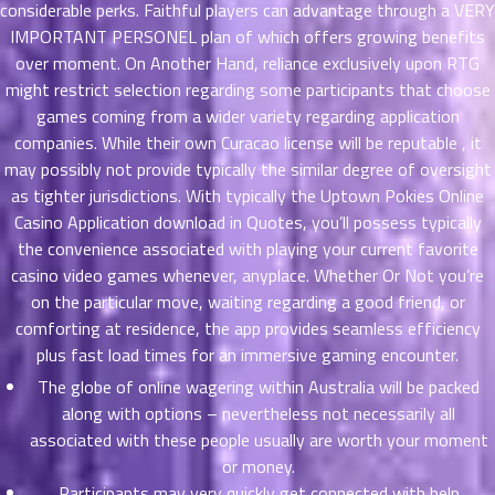
ที่
considerable perks. Faithful players can advantage through a VERY
าคม
IMPORTANT PERSONEL plan of which offers growing benefits
31
over moment. On Another Hand, reliance exclusively upon RTG
ตอน
6
might restrict selection regarding some participants that choose
ที่
games coming from a wider variety regarding application
าคม
companies. While their own Curacao license will be reputable , it
32
may possibly not provide typically the similar degree of oversight
ตอน
6
as tighter jurisdictions. With typically the Uptown Pokies Online
ที่
Casino Application download in Quotes, you’ll possess typically
าคม
33
the convenience associated with playing your current favorite
ตอน
6
casino video games whenever, anyplace. Whether Or Not you’re
ที่
on the particular move, waiting regarding a good friend, or
าคม
comforting at residence, the app provides seamless efficiency
34
plus fast load times for an immersive gaming encounter.
ตอน
6
The globe of online wagering within Australia will be packed
ที่
along with options – nevertheless not necessarily all
าคม
associated with these people usually are worth your moment
35
ตอน
or money.
6
ที่
Participants may very quickly get connected with help