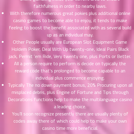
51
25
faithfulness in order to nearby laws.
ตอน
With therefore numerous great pokies plus additional online
ที่
casino games to become able to enjoy, it tends to make
ายน
feeling to boost the benefit associated with as several build
52
5
up as an individual may.
ตอน
Other People usually are European Slot Equipment Game
ที่
Holdem Poker, Deal With Up twenty-one, Ideal Pairs Black
ายน
jack, Permit ‘em Ride, Very twenty one, plus Ports or Better.
53
5
ตอน
All a person require to perform is decide on typically the
ที่
reward code that’s prolonged to become capable to an
ายน
individual plus commence enjoying.
54
5
Typically The no down payment bonus, 20% Procuring upon all
ตอน
misplaced debris, plus Engine of Fortune and Tips through
ที่
Decorations functions help to make the multilanguage casino
ายน
a leading choice.
55
5
You’ll soon recognize presently there are usually plenty of
ตอน
codes away there of which could help to make your own
ที่
casino time more beneficial.
ายน