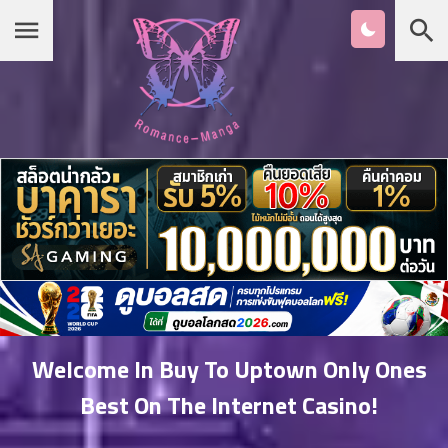
Chapter
List
1
หน้าแรก
ตอน
ที่
ายน
หมวดมังงะ
2
ตอน
ที่
รายชื่อมังงะ Romance
ายน
3
ตอน
เกาหลี
ที่
คม
4
26
Welcome In Buy To Uptown Only Ones
ตอน
จีน
Best On The Internet Casino!
ที่
คม
5
26