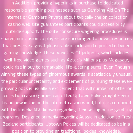
56
5
In Addition, providing hyperlinks in purchase to dedicated
ตอน
responsible gambling businesses such as Gambling Aid On The
ที่
Internet or Gamblers Private about typically the on collection
ายน
casino web site guarantees participants could accessibility
57
5
outside support. The duty for secure wagering procedures is
ตอน
shared, in inclusion to players are encouraged to power resources
ที่
that preserve a great pleasurable in inclusion to protected video
ายน
gaming knowledge. These Varieties Of jackpots, which includes
58
5
well-liked video games such as Aztec’s Millions plus Megasaur,
ตอน
could rise in buy to remarkable, life-altering sums. Even Though
ที่
winning these types of ginormous awards is statistically unusual,
ายน
59
5
the particular uncertainty and excitement of pursuing these ever-
ตอน
growing pots is usually a excitement that will number of other on
ที่
collection casino games can offer. Uptown Pokies might seem
ายน
brand new in the on the internet casino world, but it is combined
60
5
with Deckmedia N.V., known regarding their set up online gambling
ตอน
programs. Designed primarily regarding Aussie in addition to Fresh
ที่
Zealand participants, Uptown Pokies will be dedicated to be in a
ายน
position to providing an traditional ‘pokies’ knowledge.
61
5