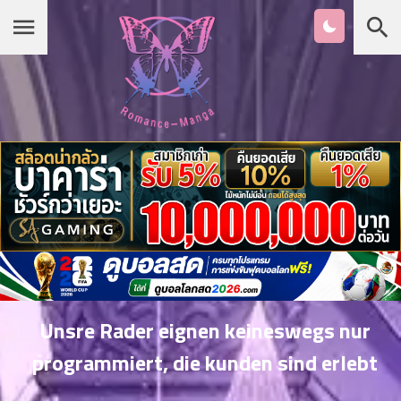
Chapter
List
1
หน้าแรก
ตอน
ที่
ายน
หมวดมังงะ
2
ตอน
ที่
รายชื่อมังงะ Romance
ายน
3
ตอน
เกาหลี
ที่
คม
4
26
Unsre Rader eignen keineswegs nur
ตอน
จีน
programmiert, die kunden sind erlebt
ที่
คม
5
26