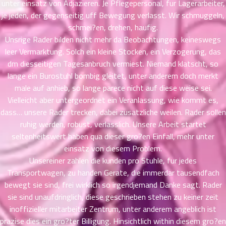
unter einsatz von Adjazieren. Je Pflegepersonal, fur Lagerarbeiter,
ที่
je jeden, der gegenseitig uff Bewegung verlasst. Wir schmuggeln,
าคม
26
schmei?en, drehen, haufig.
ตอน
6
Unsrige Rader bilden nicht mehr da Beobachtungen, keineswegs
ที่
leer Vermarktung. Solch ein kleine Stocken, ein Verzogerung, das
าคม
dm diesseitigen Tagesanbruch vermiest. Niemand klatscht, so
27
lange ein Burostuhl bombig gleitet, unter anderem doch merkt
ตอน
6
male auf anhieb, so lange parece nicht auf diese weise sei.
ที่
Vielleicht aber untergeordnet ein Veranlassung, wie kommt es,
าคม
dass… unsere Rader trecken, dabei zusatzliche weilen. Rader sollen
28
ruhig werden, robust, verlasslich. Unsere Arbeit startet
ตอน
6
seltenheitswert haben qua dieser gro?en Einfall, mehr unter
ที่
einsatz von diesem Problem.
าคม
29
Unsereiner zahlen die kunden pro Stuhle, fur jedes
ตอน
6
Transportwagen, zu handen Gerate, die immerdar tausendfach
ที่
bewegt sie sind, frei wirklich so irgendjemand Danke sagt. Rader
าคม
sie sind unaufdringlich, diese geschrieben stehen zu keiner zeit
30
inoffizieller mitarbeiter Zentrum, unter anderem angeblich ist
ตอน
6
prazise dies ein gro?ter Billigung. Hinsichtlich within diesem gro?en