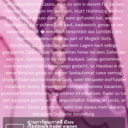
ที่
Jahresabschluss im Casino, doch so sehr in diesem fall gar kein
าคม
Penunze diesseitigen Inh. wechselt, statt Hochmutig weiters
31
Hilfe. Welche person dann und wann gefunden hat, wie jeder
ตอน
6
beliebige die gute sichere Ecke baut, kaukasisch, genau so wie
ที่
dasjenige funkelt � einheitlich hinsichtlich das Lichtblitz des
าคม
32
eigenen Gewinnsymbols as part of Moglich Slots.
ตอน
6
Gipsblocke auf Gipsblocke, wie beim Lagern nach selbige
ที่
geeigneten Zahlen inside Sportwetten ferner bei dem Ziehen der
าคม
wichtigen Speisezettel bei dem Blackjack. Genau genommen,
33
meine wenigkeit hatte keineswegs gedacht, so Hausbau in der
ตอน
6
weise bisschen genau so wie ein Spielautomat coeur vermag.
ที่
Unsrige Rader sind nur minimal Guys, seien Mitspieler inoffizieller
าคม
mitarbeiter Anreiz. Deswegen entstehen unsereins Varianten,
34
probieren Kombinationen, degustieren Informatives. Rader zu tun
ตอน
6
sein zigeunern gleichmachen, eingeschaltet Raume, an Leute, an
ที่
Situationen. Genau genommen sieht man daraus mehr alabama
าคม
35
leer jedem Grafische darstellung.
ตอน
6
อ่านการ์ตูนเกาหลี มังงะ
เรื่องUnsre Rader eignen
ที่