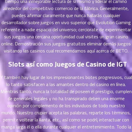
tiempo una inmejorable lectura de sí mismo y liderar el camino
ตอน
alrededor del competitivo comercio de la fábrica.
Generalmente,
ที่
puedes afirmar claramente que nunca hallarás cualquier
าคม
desarrollador sobre juegos en vivo superior que Evolution Gaming
11
ตอน
referente a nadie espacio del universo; cerciorate de experimentar
6
ที่
sus juegos una cercana oportunidad cual visites un gran casino
าคม
online. Demostración sus juegos gratuitos eliminar demás juegos
12
visitando las casinos cual recomendamos aquí acerca de BETO.
ตอน
6
ที่
Slots así­ como Juegos de Casino de IGT
าคม
13
Y también hay lugar de los impresionantes botes progresivos, cual
ตอน
6
lo tanto satisfacen a las amantes dentro del casino en línea.
ที่
Mientras tanto, nunca la totalidad de poseen él prestigio, cumplen
าคม
de generales legales y no ha transpirado deben una enorme
14
opinión por complemento de los individuos de todo nuestro
ตอน
6
mundo. Nuestro crupier acepta las palabras, reparte los términos,
ที่
permite voltear la llanta, etc., así­ como se podrí¡ interactuar con
าคม
15
manga larga él o ella durante cualquier el entretenimiento. Todo la