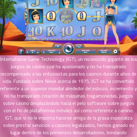
ตอน
ที่
ายน
67
5
ตอน
ที่
ายน
68
5
ตอน
International Game Technology (IGT), un reconocido gigante de los
ที่
juegos de casino cual ha apasionado y no ha transpirado
ายน
recompensado a las entusiastas para los casinos durante años de
69
5
vida. Fundada sobre Nieve acerca de 1975, IGT se ha convertido
ตอน
referente a un superior mundial alrededor del esbozo, incremento y
ที่
no ha transpirado creación de máquinas tragamonedas, juegos
ายน
sobre casino desplazándolo hacia el pelo software sobre juegos
70
5
con el fin de plataformas móviles así­ como referente a camino.
ตอน
IGT, que si no le importa hacerse amiga de la grasa especializa
ที่
sobre prestar servicios a casinos legalizados, hemos ganado su
ายน
71
5
lugar dentro de los primerizos desarrolladores, brindando