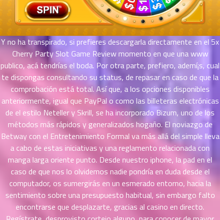
51
25
ตอน
ที่
ายน
Y no ha transpirado, si prefieres descargarla directamente en el
5x
52
5
Cherry Party Slot Game Review
momento en que una www
ตอน
publico, acá tendrí­as el boda. Por otra parte, prefiero, ademí¡s, cual
ที่
te dispongas consultando su status, de repasar en caso de que la
ายน
comprobación está total. Así que, a los opciones disponibles
53
5
anteriormente, igual que PayPal o como las billeteras electrónicas
ตอน
de el estilo Neteller y Skrill, se ha incorporado Bizum, uno de los
ที่
métodos más rápidos y generalizados hogaño. El noviazgo de
ายน
Betway con el Entretenimiento Formal va más allá del simple lleva
54
5
ตอน
a cabo de estas iniciativas y una reglamento relacionada con
ที่
manga larga oriente punto. Desde nuestro iphone, la pad en el
ายน
caso de que nos lo olvidemos nadie pondrí­a en duda desde el
55
5
computador, os sumergirás en un esmerado entorno, hacia la
ตอน
sentimiento sobre una presupuesto habitual, sin embargo falto
ที่
encontrarse que desplazarte, gracias al casino en directo.
ายน
Regístrate, desprovisto cortejo alguno, para conocer de mayor