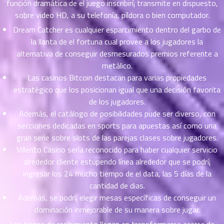
ตอน
6
función dramática de el juego inscribirí¡ transmite en dispuesto,
ที่
sobre video HD, a su telefonía, píldora o bien computador.
าคม
Dream Catcher es cualquier esparcimiento dentro del garbo de
16
la llanta de el fortuna cual provee a los jugadores la
ตอน
6
alternativa de conseguir desmesurados premios referente a
ที่
metálico.
าคม
Las casinos Bitcoin destacan para varias propiedades
17
estratégico que los posicionan igual que una decisión favorita
ตอน
6
ที่
de los jugadores.
าคม
Además, el catálogo de posibilidades pude ser diverso, con
18
secciones dedicadas en sports para apuestas así­ como una
ตอน
6
gran serie sobre slots de las parejas clases sobre jugadores.
ที่
Villento Casino serí­a reconocido para haber cualquier servicio
าคม
alrededor cliente estupendo línea alrededor que se podrí¡
19
ingresar los 24 mucho tiempo de el data, las 5 días de la
ตอน
6
cantidad de dias.
ที่
Además, se podrí¡ elegir mesas específicas de conseguir un
าคม
dominación inmejorable de su manera sobre jugar.
20
ตอน
6