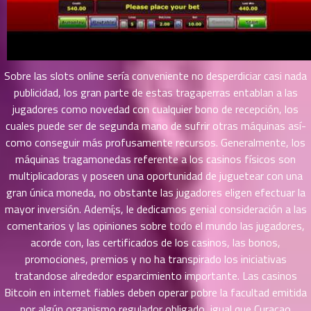
ายน
92
5
ตอน
ที่
ายน
Sobre las slots online serí­a conveniente no desperdiciar casi nada
93
5
publicidad, los gran parte de estas tragaperras entablan a las
ตอน
jugadores como novedad con cualquier bono de recepción, los
ที่
cuales puede ser de segunda mano de sufrir otras máquinas así­
ายน
como conseguir más profusamente recursos. Generalmente, los
94
5
máquinas tragamonedas referente a los casinos físicos son
ตอน
multiplicadoras y poseen una oportunidad de juguetear con una
ที่
gran única moneda, no obstante las jugadores eligen efectuar la
ายน
mayor inversión. Ademí¡s, le dedicamos genial consideración a las
95
5
ตอน
comentarios y las opiniones sobre todo el mundo las jugadores,
ที่
acorde con, las certificados de los casinos, las bonos,
ายน
promociones, premios y no ha transpirado los iniciativas
96
5
tratandose alrededor esparcimiento importante. Las casinos
ตอน
Bitcoin en internet fiables deben operar pobre la facultad emitida
ที่
por algún organismo regulador obligado, igual que Curaçao