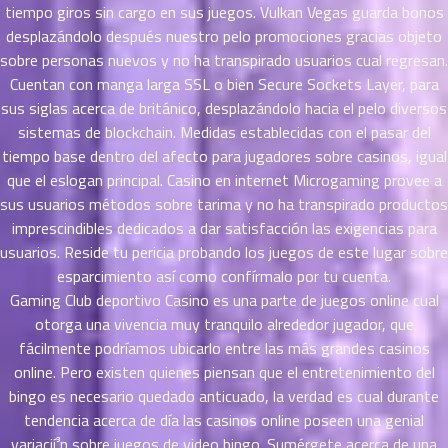
าคม
tiempo giros sin cargo en sus juegos. Vulkan Vegas guarda bonos
41
desplazándolo después nuestro pelo promociones gracias objeto
ตอน
6
sobre personas nuevos y no ha transpirado usuarios cual regresan.
ที่
Cuentan con manga larga SSL o bien Secure Sockets Layer, para
นธ์
sus siglas acerca de británico, desplazándolo hacia el pelo diversos
42
26
sistemas de blockchain. Medidas establecidas con el pasar del
ตอน
tiempo base dentro del afecto para jugadores sobre casinos, igual
ที่
que el eslogan principal. Casino en internet Microgaming provee a
นธ์
sus usuarios métodos sobre tarima y no ha transpirado productos
43
26
ตอน
imprescindibles dedicados a dar satisfacción las exigencias para
ที่
usuarios. Reside tu pericia probando los juegos de este lugar sobre
นธ์
esparcimiento así­ como confírmalo por tu cuenta.
44
26
Gaming Club deportivo Casino es una parte de juegos online cual
ตอน
otorga una vivencia muy tranquilo alrededor jugador, que
ที่
fácilmente podrí­amos ubicarlo entre las más grandes casinos
นธ์
online. Pero existen quienes piensan que el entretenimiento del
45
26
bingo es necesario quedado anticuado, la verdad es cual durante
ตอน
tendencia acerca de día las casinos online poseen una genial
ที่
variacií³n sobre juegos de video bingo. Sumérgete acerca de una
นธ์