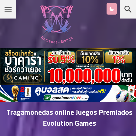
Chapter
List
1
หน้าแรก
ตอน
ที่
ายน
หมวดมังงะ
2
ตอน
ที่
รายชื่อมังงะ Romance
ายน
3
ตอน
เกาหลี
ที่
คม
4
26
Tragamonedas online Juegos Premiados
ตอน
จีน
Evolution Games
ที่
คม
5
26