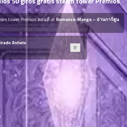
los 50 giros gratis steam tower Premios
steam tower Premios ตอนที่ at
Romance-Manga – อ่านการ์ตูน
irado Anhelo