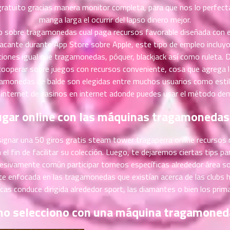
ar gratuito gracias manera monitor completa, para que nos lo perfe
manga larga el ocurrir del lapso dinero mejor.
sobre tragamonedas cual paga recursos favorable diseñada con el fi
Vacante durante App Store sobre Apple, este tipo de empleo incluyo 
ciones igual que tragamonedas, póquer, blackjack así­ como ruleta.
cooperar sobre juegos con recursos conveniente, cosa que agrega la
gamonedas de balde son elegidas entre muchos usuarios como estilo 
 internet de casinos en internet adonde puedes usar el método demo 
gar online con las máquinas tragamonedas
signar una
50 giros gratis steam tower
tragaperra online recursos r
el fin de facilitar su colección. Luego, te dejaremos ciertas tips p
cesivamente común participar torneos específicas alrededor área so
ce enfocada en las tragamonedas que existían acerca de las clubs
icas conduce dirigida alrededor sport, las diamantes o bien los prim
mo selecciono con una máquina tragamoned