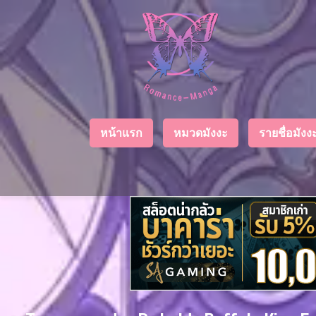
Chapter
List
1
ตอน
ที่
ายน
2
หน้าแรก
หมวดมังงะ
รายชื่อมัง
ตอน
ที่
ายน
3
ตอน
ที่
คม
4
26
ตอน
ที่
คม
5
26