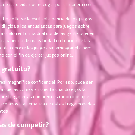
ctamente olvidemos escoger por el manera con
n de llevar la excitante pericia de los juegos
dirigida a los entusiastas para juegos sobre
 Da cualquier forma dual donde las gente pueden
 apariencia de maleabilidad en función de las
de conocer las juegos sin arriesgar el dinero
con el fin de ejercer juegos online.
 gratuito?
eal magnnífica confidencial. Por eso, pude ser
ara que las tomes en cuenta cuando elijas la
bre tragaperras con premios millonarios que
 hace años. La temática de estas tragamonedas
ates.
as de competir?