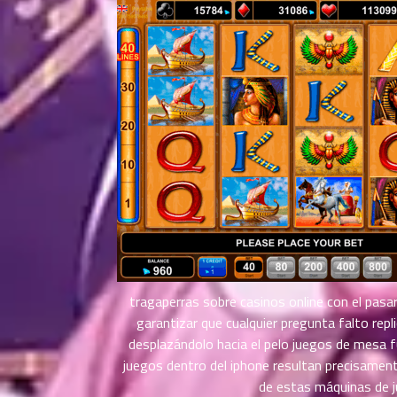
าคม
36
ตอน
6
ที่
าคม
37
ตอน
6
ที่
าคม
38
ตอน
6
ที่
าคม
39
ตอน
6
tragaperras sobre casinos online con el pasar
ที่
garantizar que cualquier pregunta falto repli
าคม
desplazándolo hacia el pelo juegos de mesa 
40
juegos dentro del iphone resultan precisament
ตอน
6
ที่
de estas máquinas de j