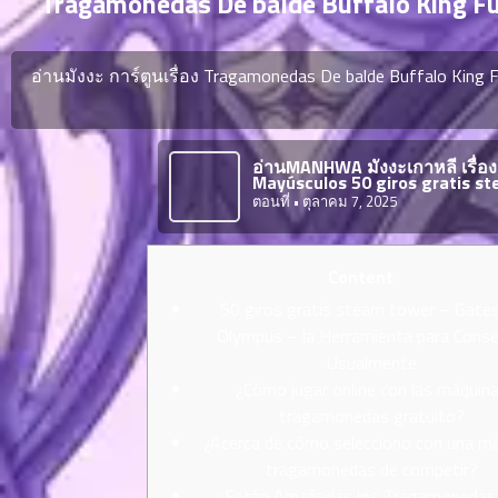
Tragamonedas De balde Buffalo King Fu
ตอน
ที่
ายน
อ่านมังงะ การ์ตูนเรื่อง Tragamonedas De balde Buffalo King 
6
ตอน
6
ที่
อ่านMANHWA มังงะเกาหลี เรื่อ
ายน
Mayúsculos 50 giros gratis s
7
026
ตอนที่
• ตุลาคม 7, 2025
ตอน
ที่
ายน
Content
8
026
50 giros gratis steam tower – Gate
ตอน
Olympus – la Herramienta para Conse
ที่
Usualmente
ายน
¿Cómo jugar online con las máquin
9
026
ตอน
tragamonedas gratuito?
ที่
¿Acerca de cómo selecciono con una m
ายน
tragamonedas de competir?
10
026
¿Están Amañadas los Tragamonedas