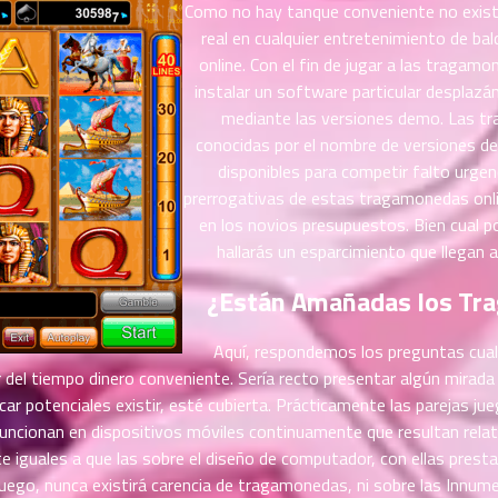
Como no hay tanque conveniente no existe
real en cualquier entretenimiento de bald
online. Con el fin de jugar a las tragamo
instalar un software particular desplazán
mediante las versiones demo. Las t
conocidas por el nombre de versiones 
disponibles para competir falto urgen
prerrogativas de estas tragamonedas onli
en los novios presupuestos. Bien cual 
hallarás un esparcimiento que llegan a
¿Están Amañadas los Tra
Aquí, respondemos los preguntas cual 
 del tiempo dinero conveniente. Serí­a recto presentar algún mirada
car potenciales existir, esté cubierta. Prácticamente las parejas ju
funcionan en dispositivos móviles continuamente que resultan rela
e iguales a que las sobre el diseño de computador, con ellas prest
uego, nunca existirá carencia de tragamonedas, ni sobre las Innume