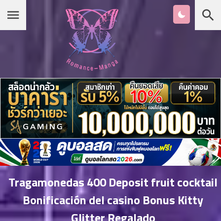
Chapter
List
1
หน้าแรก
ตอน
ที่
ายน
หมวดมังงะ
2
ตอน
ที่
รายชื่อมังงะ Romance
ายน
3
ตอน
เกาหลี
ที่
คม
4
26
Tragamonedas 400 Deposit fruit cocktail
ตอน
จีน
Bonificación del casino Bonus Kitty
ที่
คม
Glitter Regalado
5
26