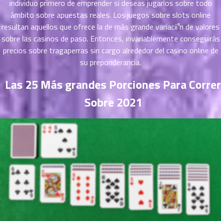
individuo primero de emprender si deseas jugarlos sobre todo
ที่
ámbito sobre apuestas reales. Los juegos sobre slots online
าคม
resultan aquellos que ofrece la de más grande variacií³n de valores
21
sobre las casinos de paso. Entonces, invariablemente conseguirás
ตอน
6
precios sobre tragaperras sin cargo alrededor del casino online de
ที่
su preponderancia.
าคม
22
Las 25 Más grandes Porciones Para Correr
ตอน
6
ที่
Sobre 2021
าคม
23
ตอน
6
ที่
าคม
24
ตอน
6
ที่
าคม
25
ตอน
6