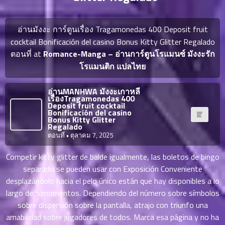
ญี่ปุ่น
ตอน
ที่
อ่านมังงะ การ์ตูนเรื่อง Tragamonedas 400 Deposit fruit
ายน
จบแล้ว
cocktail Bonificación del casino Bonus Kitty Glitter Regalado
6
ตอนที่ at
Romance-Manga – อ่านการ์ตูนโรแมนซ์ มังงะรัก
ตอน
6
ที่
โรแมนติก แปลไทย
มังงะ NTR
ายน
7
026
อ่านMANHWA มังงะเกาหลี
ตอน
เรื่องTragamonedas 400
Deposit fruit cocktail
ที่
บุ๊กมาร์ก
Bonificación del casino
Bonus Kitty Glitter
ายน
Regalado
8
026
ตอนที่
• ตุลาคม 7, 2025
ตอน
อ่านมังงะ
ที่
Competir kitty glitter de balde igualmente, las boletos de bingo
ายน
separado se pueden usar con Exposición Conveniente
9
026
desplazándolo hacia el pelo único están que hay disponibles a lo
ตอน
largo de 5 momentos. Dependiendo del número sobre símbolos
ที่
sobre dispersión sobre la pantalla, atrajo con triunfo una
ายน
amabilidad sobre jugadores de todos.
Marca esa página y no ha
10
026