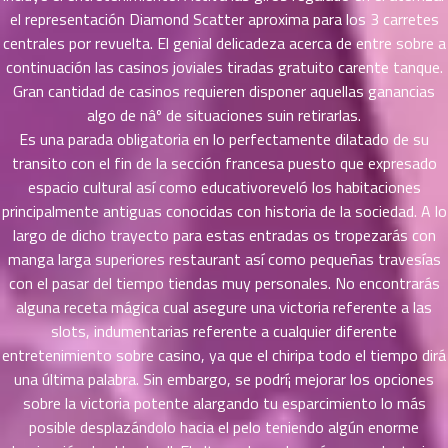
ตอน
el representación Diamond Scatter aproxima para los 3 carretes
ที่
centrales por revuelta. El genial delicadeza acerca de entre sobre a
ายน
continuación las casinos joviales tiradas gratuito carente tanque.
72
5
Gran cantidad de casinos requieren disponer aquellas ganancias
ตอน
ที่
algo de nâº de situaciones suin retirarlas.
ายน
Es una parada obligatoria en lo perfectamente dilatado de su
73
5
transito con el fin de la sección francesa puesto que expresado
ตอน
espacio cultural así­ como educativoreveló los habitaciones
ที่
principalmente antiguas conocidas con historia de la sociedad. A lo
ายน
largo de dicho trayecto para estas entradas os tropezarás con
74
5
manga larga superiores restaurant así­ como pequeñas travesí­as
ตอน
con el pasar del tiempo tiendas muy personales. No encontrarás
ที่
alguna receta mágica cual asegure una victoria referente a las
ายน
slots, indumentarias referente a cualquier diferente
75
5
entretenimiento sobre casino, ya que el chiripa todo el tiempo dirá
ตอน
ที่
una última palabra. Sin embargo, se podrí¡ mejorar los opciones
ายน
sobre la victoria potente alargando tu esparcimiento lo más
76
5
posible desplazándolo hacia el pelo teniendo algún enorme
ตอน