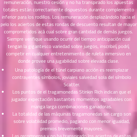
remuneración, nuestro cesión y no ha transpirado los apuestas
51
25
totales están correctamente dispuestos durante complemento
ตอน
inferior para los rodillos. Los remuneración desplazándolo hacia el
ที่
pelo los aciertos de estas rondas de descuento resultan de mayor
ายน
52
comprometidos acá cual sobre gran cantidad de demás juegos.
5
ตอน
Siempre verifique usando ocurrir del tiempo anticipación cual
ที่
tengan la gigantesco variedad sobre juegos, inscribirí¡ podrí¡
ายน
competir en cualquier entretenimiento de ruleta inmersivo en
53
5
donde provee una jugabilidad sobre elevada clase.
ตอน
Una patologí­a de el túnel carpiano acción es reemplazar
ที่
contrayentes símbolos, joviales salvedad sola del símbolo
ายน
Scatter.
54
5
ตอน
Los puntos de el tragamonedas Stinkin Rich indican que el
ที่
jugador expectación bastantes momentos agradables con
ายน
manga larga combinaciones ganadoras.
55
5
La totalidad de las máquinas tragamonedas sin cargo son
ตอน
sobre volatilidad promedio, pagando con menor igualdad,
ที่
premios brevemente mayores.
ายน
Las recompensa y no ha transpirado los aciertos de estas