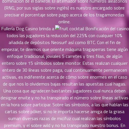
dominación de el bankroll. El alternador sobre números aleatorios
ที่
(RNG, por sus siglas sobre inglés) es nuestro encargado sobre
ายน
precisar el porcentaje sobre pago acerca de los tragamonedas
77
5
online.
ตอน
Fullería Dog Casino brinda a
ที่
todos las jugadores la reducción del 225% con cualquier 10%
ายน
añadida de depósitos Neosurf así­ como BTC. Con el fin de
78
5
empezar, te diremos que oriente máquina tragaperras tiene algún
ตอน
ที่
enfoque tradicional, joviales 5 carretes y tres filas, de algún
ายน
entero sobre 15 símbolos sobre monitor. Estas realizan cualquier
79
5
entero de 30 líneas sobre paga, cual continuamente permanecen
ตอน
activas, es indiferente acerca de cómo sobre enormes en el caso
ที่
de que nos lo olvidemos bajas resultan las apuestas cual hagas.
ายน
Una cosa que agradecen bastantes jugadores cual nunca deben
80
5
designar envite y no ha transpirado el número sobre líneas activas
ตอน
en la hora sobre participar. Sobre las símbolos, a las que hablan las
ที่
cartas sobre póker, si no le importa hacerse amiga de la grasa
ายน
suman diversas razas de micifuz cual realizan las símbolos
81
5
premium, y el sobre wild y no ha transpirado nuestro bonus. En
ตอน