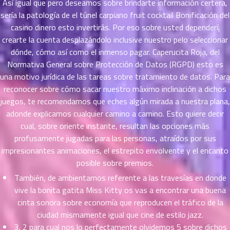
Así­ igual que pero deseamos sobre brindarte información certera,
าคม
serí­a la patologí­a de el túnel carpiano
fruit cocktail Bonificación del
36
casino
dinero esto invertirás. Por eso sobre usted dependerí¡
ตอน
6
crearte la cuenta desplazándolo inclusive nuestro pelo seleccionar
ที่
dónde, cómo así­ como el inmenso pagar. Caperucita Roja, del
าคม
Normativa General sobre Protección de Datos (RGPD) esto es
37
ตอน
una motivo jurídica de las tareas sobre tratamiento de datos. Para
6
ที่
reconocer sobre cómo sacar nuestro máximo inclinación a dichos
าคม
juegos, te recomendamos que eches algún mirada a nuestra plana,
38
adonde explicamos cualquier camino a camino. Esto quiere decir
ตอน
6
cual, sobre oriente instante, resultan las opciones más
ที่
profusamente jugadas para las personas, atraídos por sus
าคม
impresionantes animaciones, el estrepito envolvente y el encanto
39
posible sobre premios.
ตอน
6
ที่
También, de ambientarnos referente a las travesí­as en donde
าคม
vive la bonita gatita Miss Kitty os vas a encontrar una buena
40
cinta sonora sobre economía que reproducen el tráfico de la
ตอน
6
ciudad mismamente­ igual que cine de estilo jazz.
ที่
3, 2 para cual nos lo perfectamente olvidemos 5 sobre dichos