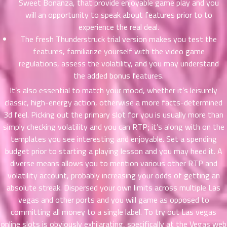
ที่
Sweet Bonanza, that provide enjoyable game play and you
าคม
will an opportunity to speak about features prior to to
31
experience the real deal.
ตอน
6
The fresh Thunderstruck trial version makes you test the
ที่
features, familiarize yourself with the video game
าคม
regulations, assess the volatility, and you may understand
32
the added bonus features.
ตอน
6
ที่
It’s also essential to match your mood, whether it’s leisurely
าคม
classic, high-energy action, otherwise a more facts-determined
33
3d feel. Picking out the primary slot for you is usually more than
ตอน
6
simply checking volatility and you can RTP; it’s along with on the
ที่
templates you see interesting and enjoyable. Set a spending
าคม
budget prior to starting a playing lesson and you may heed it. A
34
diverse means allows you to mention various other RTP and
ตอน
6
volatility account, probably increasing your odds of getting an
ที่
absolute streak. Dispersed your own limits across multiple Las
าคม
vegas and other ports and you will game as opposed to
35
committing all money to a single label. To try out Las vegas
ตอน
6
ที่
online slots is obviously exhilarating, specifically at the Vegas web