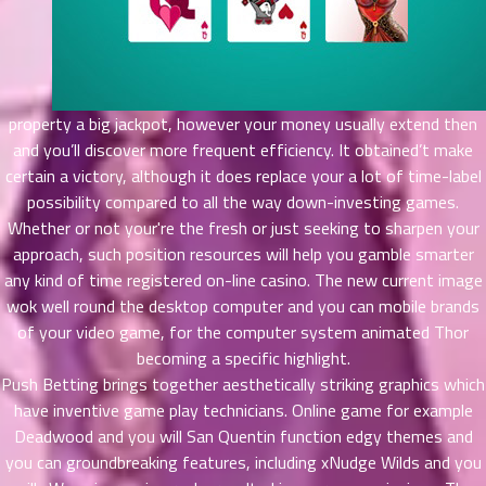
าคม
41
ตอน
6
ที่
นธ์
property a big jackpot, however your money usually extend then
42
26
and you’ll discover more frequent efficiency. It obtained’t make
ตอน
ที่
certain a victory, although it does replace your a lot of time-label
นธ์
possibility compared to all the way down-investing games.
43
26
Whether or not your're the fresh or just seeking to sharpen your
ตอน
approach, such position resources will help you gamble smarter
ที่
any kind of time registered on-line casino. The new current image
นธ์
wok well round the desktop computer and you can mobile brands
44
26
of your video game, for the computer system animated Thor
ตอน
becoming a specific highlight.
ที่
Push Betting brings together aesthetically striking graphics which
นธ์
have inventive game play technicians. Online game for example
45
26
Deadwood and you will San Quentin function edgy themes and
ตอน
ที่
you can groundbreaking features, including xNudge Wilds and you
นธ์