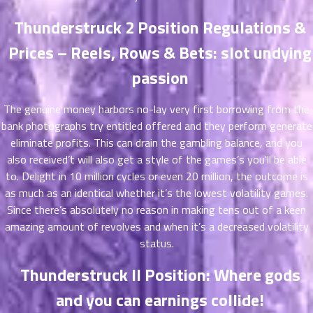
ตอน
6
ที่
Thunderstruck 2 Position Regulations &
าคม
Prices – Reels, Rows & Bets: slot undying
16
ตอน
6
passion
ที่
าคม
The genuine money harbors no-lay very first borrowing from the
17
ตอน
bank photographs try entitled offered and they perform generate
6
ที่
eliminate profits. This can drain the gambling balance, and you
าคม
also received’t will also get a style of the games’s you'll be able
18
to. Delight in 10 million cycles or even 20 million, the outcome is
ตอน
6
as much as an identical whether it’s the lowest volatility games.
ที่
Since there’s absolutely no reason in making tens out of a keen
าคม
amazing amount of revolves and when it’s a decreased volatility
19
status.
ตอน
6
ที่
Thunderstruck II Position: Where gods
าคม
20
and you can earnings collide!
ตอน
6