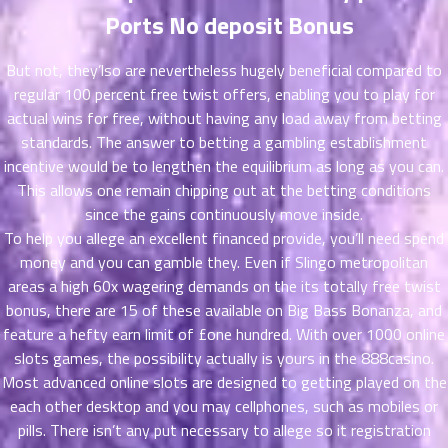
ตอน
6
Ports No deposit Bonus
ที่
าคม
16
But not, they’lso are nevertheless hugely beneficial compared to
ตอน
6
regular 100 percent free twist offers, enabling you to play for
ที่
actual wins for free, without having any load away from betting
าคม
standards. The answer to betting a gambling establishment
17
incentive would be to lengthen the equilibrium as long as you can.
ตอน
6
This allows one remain chipping out at the betting conditions
ที่
since the gains continuously move inside.
าคม
To help you allege an excellent financed provide, you’ll need spend
18
money and you can gamble they. Even if Slingo metropolitan
ตอน
6
areas a high 60x wagering demands on the its totally free twist
ที่
bonus, there are 15 of these available on Big Bass Bonanza, and
าคม
19
feature a hefty earn limit of £one hundred. With over 1000 online
ตอน
6
slots games, the possibility actually is yours in the 888casino.
ที่
Most advanced online slots are designed to getting played on the
าคม
each other desktop and you may cellphones, such as mobiles or
20
pills. There isn’t any put necessary to allege so it registration
ตอน
6