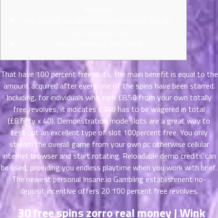
ตอน
Bonuses
ที่
No deposit Local casino Added bonus Totally
าคม
free Processor chip
11
Sweet Sundays 29% Extra
ตอน
6
ที่
าคม
That have 100 percent free slots, the main benefit is equal to the
12
amount acquired after every one of the spins have been starred.
ตอน
6
Including, for individuals who earn £8.50 from your own totally
ที่
free revolves, it indicates £340 has to be wagered in total
าคม
(£8.fifty x 40). Demonstration mode slots are a great way to
13
test out an excellent type of slot 100percent free. You only
ตอน
6
stream the overall game from your own pc otherwise cellular
ที่
internet browser and start rotating.
Reloadable demo credits can
าคม
14
be used, providing you endless playtime when you work with brief.
ตอน
6
The newest personal Insane.io Gambling establishment no-
ที่
deposit incentive offers 20 100 percent free revolves.
าคม
15
30 free spins zorro real money | Wink