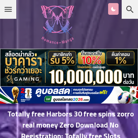
Chapter
List
1
หน้าแรก
ตอน
ที่
ายน
หมวดมังงะ
2
ตอน
ที่
เกาหลี
ายน
3
ตอน
รายชื่อมังงะ Romance
ที่
คม
4
26
Totally free Harbors 30 free spins zorro
ตอน
จีน
real money Zero Download No
ที่
คม
Registration: Totally free Slots
5
26