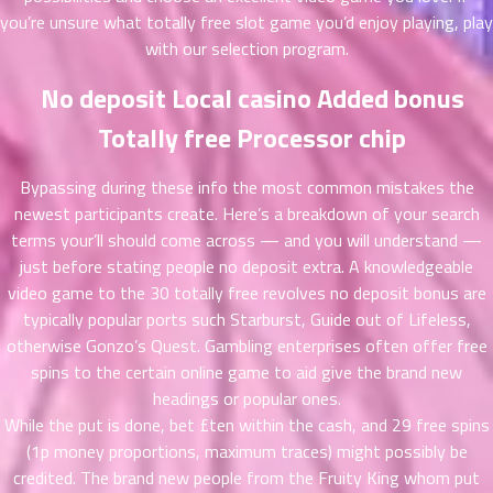
ที่
you’re unsure what totally free slot game you’d enjoy playing, play
าคม
with our selection program.
26
ตอน
6
No deposit Local casino Added bonus
ที่
Totally free Processor chip
าคม
27
ตอน
6
Bypassing during these info the most common mistakes the
ที่
newest participants create. Here’s a breakdown of your search
าคม
terms your’ll should come across — and you will understand —
28
just before stating people no deposit extra. A knowledgeable
ตอน
6
video game to the 30 totally free revolves no deposit bonus are
ที่
typically popular ports such Starburst, Guide out of Lifeless,
าคม
otherwise Gonzo’s Quest. Gambling enterprises often offer free
29
spins to the certain online game to aid give the brand new
ตอน
6
ที่
headings or popular ones.
าคม
While the put is done, bet £ten within the cash, and 29 free spins
30
(1p money proportions, maximum traces) might possibly be
ตอน
6
credited. The brand new people from the Fruity King whom put