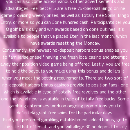
you can also come across various other advertisements and
46
26
advantages. Feel better 5 are a free 75-baseball Bingo online
ตอน
game providing weekly prizes, as well as Totally free Spins, Bingo
ที่
Entry, or more so you can £one hundred cash. Participants tell you
นธ์
8 golf balls daily and win awards based on done outlines. It’s
47
6
available to people that’ve placed £ten in the last month, which
ตอน
have awards resetting the Monday.
ที่
Concurrently, the newest no-deposit harbors bonus enables you
นธ์
to familiarise oneself having the fresh local casino and attempt
48
6
away their position video game being offered. Lastly, you are free
ตอน
ที่
to hold the payouts you make using this bonus and dollars it
นธ์
when you meet the betting requirements. There are two sort of
49
6
no-deposit harbors bonus casinos provide to position fans- one
ตอน
which is available in type of totally free revolves and the other
ที่
one the brand new is available in type of totally free bucks. Some
นธ์
gambling enterprises work on ongoing promotions you to
50
6
definitely grant free spins for the particular days.
ตอน
Find your preferred gambling establishment added bonus, go to
ที่
the site that offers it, and you will allege 30 no deposit totally
าคม