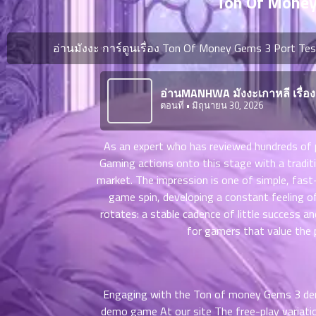
Ton Of Money
ตอน
ที่
ายน
อ่านมังงะ การ์ตูนเรื่อง Ton Of Money Gems 3 Port Te
6
ตอน
6
ที่
อ่านMANHWA มังงะเกาหลี เรื่อ
ตอนที่
• มิถุนายน 30, 2026
ายน
7
026
ตอน
As an expert who has reviewed hundreds of 
ที่
Gaming actions onto this stage with a tradit
ายน
market. The impression is one of simple, fast-
8
026
game spin, developing a constant feeling of 
ตอน
rotates: a stable cadence of little success an
ที่
for gamers that value the p
ายน
9
026
ตอน
ที่
Engaging with the Ton of money Gems 3 demo
ายน
10
026
demo game
At our site The free-play variati