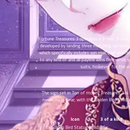
ตอน
6
ที่
Conver
าคม
16
L
ตอน
6
ที่
Fortune Treasures 3 operates a 3-reel, 3-row gr
าคม
developed by landing three matching symbols 
17
ตอน
which specifically includes win multiplier wort
6
ที่
to any kind of and all payline wins from that 
าคม
suits, however, for the v
18
ตอน
6
ที่
าคม
The sign set in Ton of money Treasures 3 is a
19
hierarchy is clear, with the Golden Bird (Wil
ตอน
6
im
ที่
าคม
Icon
3 of a kind
20
Golden Bird Statue (Wild)
25x
ตอน
6