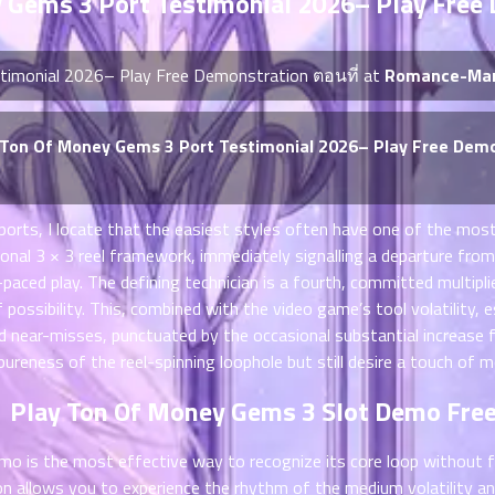
 Gems 3 Port Testimonial 2026– Play Free
stimonial 2026– Play Free Demonstration ตอนที่ at
Romance-Mang
งTon Of Money Gems 3 Port Testimonial 2026– Play Free Dem
ports, I locate that the easiest styles often have one of the m
ional 3 × 3 reel framework, immediately signalling a departure f
paced play. The defining technician is a fourth, committed multipli
possibility. This, combined with the video game’s tool volatility, e
d near-misses, punctuated by the occasional substantial increase fr
ureness of the reel-spinning loophole but still desire a touch of mo
Play Ton Of Money Gems 3 Slot Demo Fre
 is the most effective way to recognize its core loop without fi
on allows you to experience the rhythm of the medium volatility an