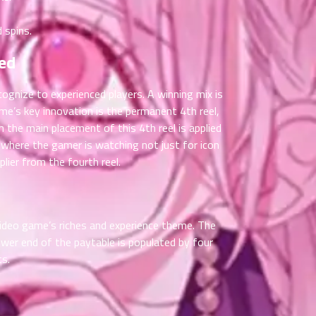
 spins.
ed
cognize to experienced players. A winning mix is
e’s key innovation is the permanent 4th reel,
n the main placement of this 4th reel is applied
p where the gamer is watching not just for icon
lier from the fourth reel.
 video game’s riches and experience theme. The
lower end of the paytable is populated by four
ts.