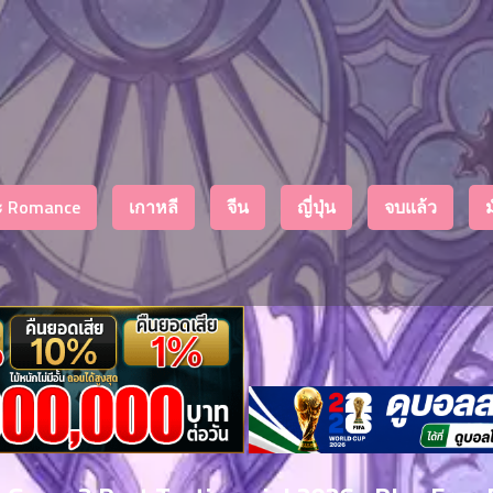
งะ Romance
เกาหลี
จีน
ญี่ปุ่น
จบแล้ว