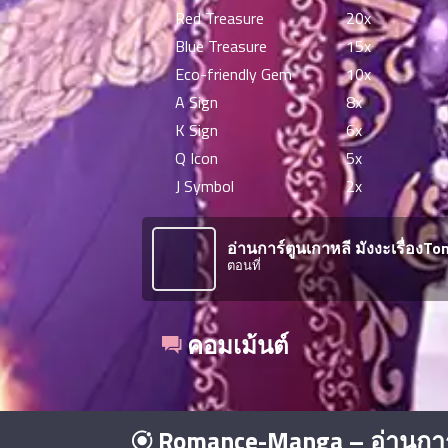
Red Treasure
20x
ที่
าคม
Blue Treasure
15x
21
Eco-friendly Gem
10x
ตอน
6
A Sign
8x
ที่
K Sign
6x
าคม
22
Q Icon
5x
ตอน
6
J Symbol
2x
ที่
าคม
23
อ่านการ์ตูนเกาหลี มังงะเรื่อง
ตอน
6
ตอนที่
ที่
าคม
24
คอมเม้นต์
ตอน
6
ที่
าคม
25
Romance-Manga – อ่านการ
ตอน
6