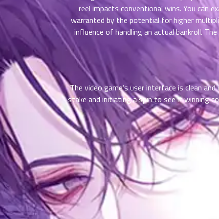
ตอน
reel impacts conventional wins. You can ex
ที่
warranted by the potential for higher multipl
าคม
influence of handling an actual bankroll. 
11
ตอน
6
ที่
าคม
12
The video game’s user interface is clean and 
ตอน
6
stake and initiating a spin to see if winning 
ที่
าคม
13
ตอน
6
ที่
L
าคม
14
ตอน
6
ที่
Conside
าคม
15
Pr