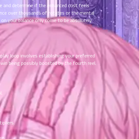
ce and determine if the enhanced cost feels
riance over thousands of rotates or the mental
 on your balance only come to be absolutely
play loop involves establishing your preferred
 win being possibly boosted by the fourth reel.
l.
ipliers.
ke.