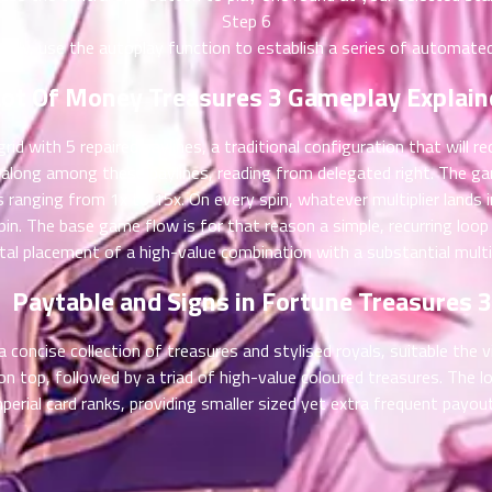
Step 6
sely, use the autoplay function to establish a series of automated
ot Of Money Treasures 3 Gameplay Explain
id with 5 repaired paylines, a traditional configuration that will re
along among these paylines, reading from delegated right. The gam
hs ranging from 1x to 15x. On every spin, whatever multiplier lands i
spin. The base game flow is for that reason a simple, recurring loo
ital placement of a high-value combination with a substantial multip
Paytable and Signs in Fortune Treasures 3
 concise collection of treasures and stylised royals, suitable the
d) on top, followed by a triad of high-value coloured treasures. The 
perial card ranks, providing smaller sized yet extra frequent payou