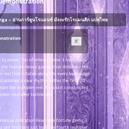
 Demonstration
a – อ่านการ์ตูนโรแมนซ์ มังงะรักโรแมนติก แปลไทย
onstration
ost to prove. Ton of money Gems 3 from TaDa
rom the feature-heavy games that dominate the
er reel that rotates alongside every base video
stablishes a clear rhythm within the first 20
om the multiplier reel. It’s a slot constructed
dern multiplier technicians.
e
nancial dedication.Read here
fortune gems 3
d see firsthand just how the fourth multiplier