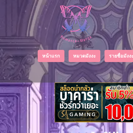
Chapter
List
1
ตอน
ที่
ายน
2
หน้าแรก
หมวดมังงะ
รายชื่อมัง
ตอน
ที่
ายน
3
ตอน
ที่
คม
4
26
ตอน
ที่
คม
5
26