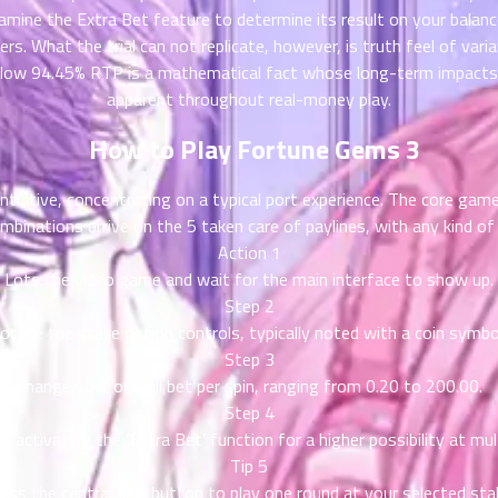
amine the Extra Bet feature to determine its result on your balan
iers. What the trial can not replicate, however, is truth feel of va
The low 94.45% RTP is a mathematical fact whose long-term impacts
apparent throughout real-money play.
How to Play Fortune Gems 3
intuitive, concentrating on a typical port experience. The core game
combinations arrive on the 5 taken care of paylines, with any kind of
Action 1
Lots the video game and wait for the main interface to show up.
Step 2
ocate the stake option controls, typically noted with a coin symbo
Step 3
Change your overall bet per spin, ranging from 0.20 to 200.00.
Step 4
r activating the ‘Extra Bet’ function for a higher possibility at mult
Tip 5
ess the central spin button to play one round at your selected sta