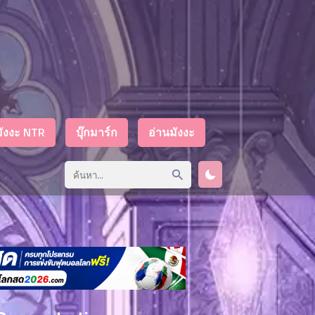
มังงะ NTR
บุ๊กมาร์ก
อ่านมังงะ