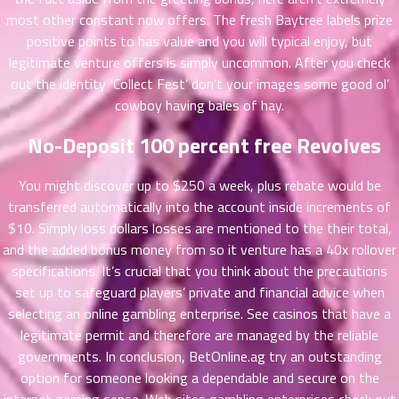
ที่
most other constant now offers. The fresh Baytree labels prize
าคม
31
positive points to has value and you will typical enjoy, but
ตอน
6
legitimate venture offers is simply uncommon. After you check
ที่
out the identity ‘Collect Fest’ don’t your images some good ol’
าคม
cowboy having bales of hay.
32
ตอน
No-Deposit 100 percent free Revolves
6
ที่
าคม
You might discover up to $250 a week, plus rebate would be
33
transferred automatically into the account inside increments of
ตอน
6
$10. Simply loss dollars losses are mentioned to the their total,
ที่
and the added bonus money from so it venture has a 40x rollover
าคม
specifications. It’s crucial that you think about the precautions
34
set up to safeguard players’ private and financial advice when
ตอน
6
selecting an online gambling enterprise. See casinos that have a
ที่
legitimate permit and therefore are managed by the reliable
าคม
35
governments. In conclusion, BetOnline.ag try an outstanding
ตอน
6
option for someone looking a dependable and secure on the
ที่