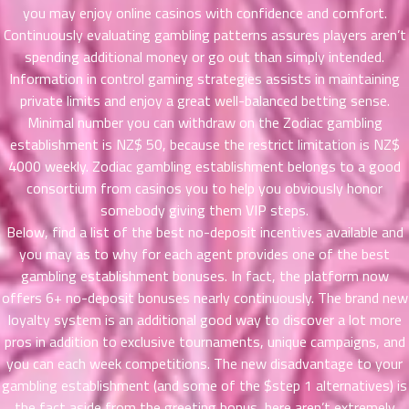
ที่
you may enjoy online casinos with confidence and comfort.
าคม
Continuously evaluating gambling patterns assures players aren’t
26
spending additional money or go out than simply intended.
ตอน
6
Information in control gaming strategies assists in maintaining
ที่
private limits and enjoy a great well-balanced betting sense.
าคม
Minimal number you can withdraw on the Zodiac gambling
27
establishment is NZ$ 50, because the restrict limitation is NZ$
ตอน
6
4000 weekly. Zodiac gambling establishment belongs to a good
ที่
consortium from casinos you to help you obviously honor
าคม
28
somebody giving them VIP steps.
ตอน
6
Below, find a list of the best no-deposit incentives available and
ที่
you may as to why for each agent provides one of the best
าคม
gambling establishment bonuses. In fact, the platform now
29
offers 6+ no-deposit bonuses nearly continuously. The brand new
ตอน
6
loyalty system is an additional good way to discover a lot more
ที่
pros in addition to exclusive tournaments, unique campaigns, and
าคม
you can each week competitions. The new disadvantage to your
30
gambling establishment (and some of the $step 1 alternatives) is
ตอน
6
the fact aside from the greeting bonus, here aren’t extremely