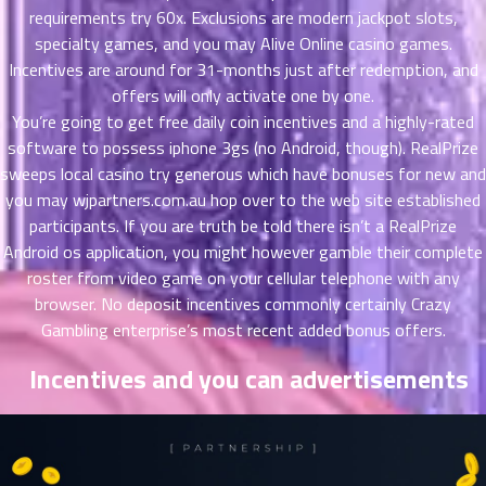
ตอน
6
requirements try 60x. Exclusions are modern jackpot slots,
ที่
specialty games, and you may Alive Online casino games.
าคม
Incentives are around for 31-months just after redemption, and
16
offers will only activate one by one.
ตอน
6
You’re going to get free daily coin incentives and a highly-rated
ที่
software to possess iphone 3gs (no Android, though). RealPrize
าคม
17
sweeps local casino try generous which have bonuses for new and
ตอน
6
you may
wjpartners.com.au hop over to the web site
established
ที่
participants. If you are truth be told there isn’t a RealPrize
าคม
Android os application, you might however gamble their complete
18
roster from video game on your cellular telephone with any
ตอน
6
browser. No deposit incentives commonly certainly Crazy
ที่
Gambling enterprise’s most recent added bonus offers.
าคม
19
Incentives and you can advertisements
ตอน
6
ที่
าคม
20
ตอน
6