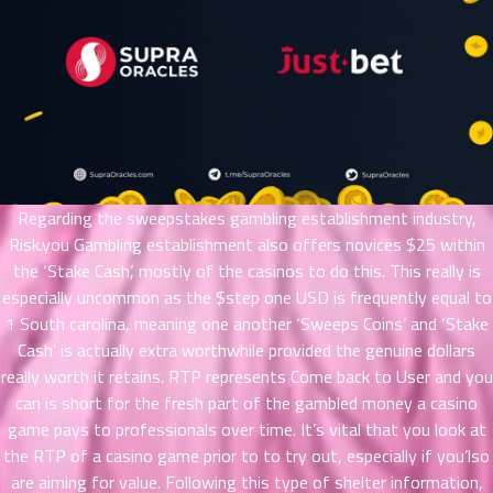
ที่
าคม
21
ตอน
6
ที่
าคม
22
ตอน
6
ที่
Regarding the sweepstakes gambling establishment industry,
าคม
Risk.you Gambling establishment also offers novices $25 within
23
the ‘Stake Cash’, mostly of the casinos to do this. This really is
ตอน
6
especially uncommon as the $step one USD is frequently equal to
ที่
1 South carolina, meaning one another ‘Sweeps Coins’ and ‘Stake
าคม
Cash’ is actually extra worthwhile provided the genuine dollars
24
really worth it retains. RTP represents Come back to User and you
ตอน
6
can is short for the fresh part of the gambled money a casino
ที่
game pays to professionals over time. It’s vital that you look at
าคม
25
the RTP of a casino game prior to to try out, especially if you’lso
ตอน
6
are aiming for value. Following this type of shelter information,