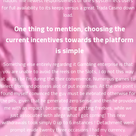
nation. The newest responsiveness of one’s system lets users
ที่
for full availability to its keeps versus a great Trada Casino down
าคม
load.
26
ตอน
6
One thing to mention, choosing the
ที่
าคม
current incentives towards the platform
27
is simple
ตอน
6
ที่
าคม
Something else entirely regarding it Gambling enterprise is that
28
you are unable to avoid the reels on the Slots, I do not this way
ตอน
6
at all as i be I’m during the their convenience. Numerous games to
ที่
select from and possess alot of put incentives. At the one point i
าคม
found myself convinced the guy must be inebriated otherwise for
29
the pills, given that he generated zero sense..and then he provided
ตอน
6
me with an impact i became angling getting freebies, while we
ที่
just associated with allege what i got coming! This new
าคม
withdrawals took simply 0 up to 6 instances ! Detachment went
30
prompt inside twenty three occasions I had my currency.
ตอน
6