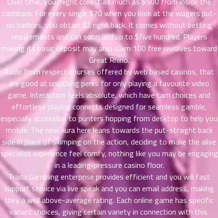
ที่
Over time, you might collect as much as $500 from inside the
าคม
cashback. For every single $70 when you look at the wagers put-
31
on harbors, you obtain $2 right back. It comes without betting
ตอน
6
requirements and can soon add up to $five hundred. Players
ที่
making its basic deposit may also claim 100 free revolves toward
าคม
Great Rhino.
32
Aside from respect courses offered by web based casinos, that
ตอน
6
are good at unlocking perks for only playing a favourite video
ที่
game. Interaction feels absolute, which have cam choices and
าคม
effortless playing connects designed for seamless gamble,
33
especially accessible to punters hopping from desktop to help you
ตอน
6
ที่
mobile. The new aura here leans towards the put-straight back
าคม
side in place of skimping on the action, deciding to make the alive
34
specialist experience feel comfy, nothing like you may be engaging
ตอน
6
in a leading-pressure casino floor.
ที่
Trada Gambling enterprise provides efficient and you will fast
าคม
support service via live speak and you can email address, making
35
they a well above-average rating. Each online game has specific
ตอน
6
variant choices, giving certain variety in connection with this.
ที่