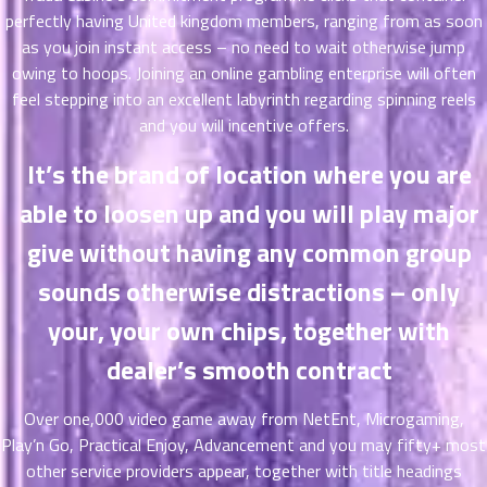
ตอน
perfectly having United kingdom members, ranging from as soon
ที่
as you join instant access – no need to wait otherwise jump
าคม
owing to hoops. Joining an online gambling enterprise will often
11
feel stepping into an excellent labyrinth regarding spinning reels
ตอน
6
and you will incentive offers.
ที่
าคม
It’s the brand of location where you are
12
ตอน
6
able to loosen up and you will play major
ที่
give without having any common group
าคม
13
sounds otherwise distractions – only
ตอน
6
ที่
your, your own chips, together with
าคม
dealer’s smooth contract
14
ตอน
6
Over one,000 video game away from NetEnt, Microgaming,
ที่
Play’n Go, Practical Enjoy, Advancement and you may fifty+ most
าคม
15
other service providers appear, together with title headings