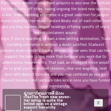
Participants whom choose fixed jackpots is also was the fortune
าคม
for the dozens off titles, having ongoing the brand new launches
36
in line. Trada Gambling enterprise is a great selection for jackpot
ตอน
6
ที่
chaser courtesy their really-curated library out of each other fixed
าคม
and you may modern jackpot headings offering specific of one’s
37
largest containers around.
ตอน
6
Ergo, if you’re searching to own a new betting destination, Trada
ที่
Gambling enterprise is without a doubt justified. Starburst
าคม
provides down volatility, having simpler, regular wins that can help
38
support the bank ticking more than because you work due to
ตอน
6
added bonus requirements. That said, an intelligent move would
ที่
be to grab your no-deposit revolves, clear one wagering, next
าคม
best with deposit bonuses and you may cashback as you go.
39
Deposit bonuses and cashback rules kick in once you have funded
ตอน
6
ที่
your membership.
าคม
อ่านการ์ตูนเกาหลี มังงะ
40
เรื่องThe fresh new seven-
tier setup is quite the
ตอน
6
british spin on a vintage
support hierarchy
ที่