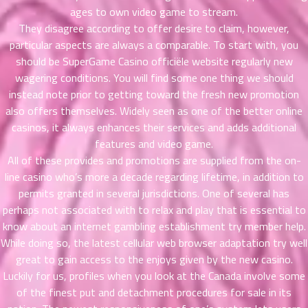
ages to own video game to stream.
ที่
They disagree according to offer desire to claim, however,
าคม
21
particular aspects are always a comparable. To start with, you
ตอน
6
should be
SuperGame Casino officiële website
regularly new
ที่
wagering conditions. You will find some one thing we should
าคม
instead note prior to getting toward the fresh new promotion
22
also offers themselves. Widely seen as one of the better online
ตอน
6
casinos, it always enhances their services and adds additional
ที่
features and video game.
าคม
All of these provides and promotions are supplied from the on-
23
line casino who’s more a decade regarding lifetime, in addition to
ตอน
6
permits granted in several jurisdictions. One of several has
ที่
perhaps not associated with to relax and play that is essential to
าคม
24
know about an internet gambling establishment try member help.
ตอน
6
While doing so, the latest cellular web browser adaptation try well
ที่
great to gain access to the enjoys given by the new casino.
าคม
Luckily for us, profiles when you look at the Canada involve some
25
of the finest put and detachment procedures for sale in its
ตอน
6