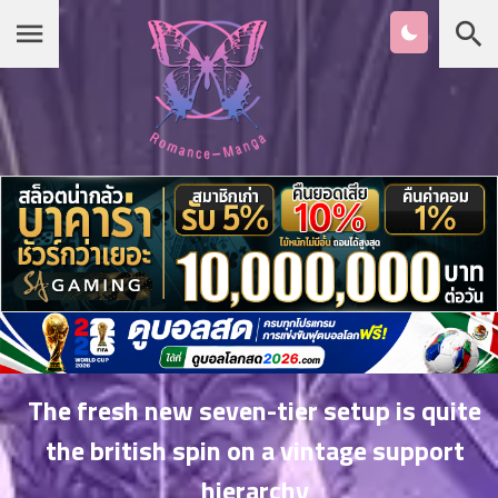
Chapter
List
1
หน้าแรก
ตอน
ที่
ายน
หมวดมังงะ
2
ตอน
ที่
เกาหลี
ายน
3
ตอน
รายชื่อมังงะ Romance
ที่
คม
4
26
The fresh new seven-tier setup is quite
ตอน
จีน
the british spin on a vintage support
ที่
คม
hierarchy
5
26