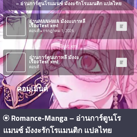
ญี่ปุ่น
– อ่านการ์ตูนโรแมนซ์ มังงะรักโรแมนติก แปลไทย
ตอน
ที่
ายน
อ่านMANHWA มังงะเกาหลี
จบแล้ว
เรื่องTest xml
6
ตอนที่
• กรกฎาคม 1, 2026
ตอน
6
ที่
มังงะ NTR
Test xml
ายน
7
026
อ่านการ์ตูนเกาหลี มังงะ
ตอน
เรื่องTest xml
ที่
บุ๊กมาร์ก
ตอนที่
ายน
8
026
ตอน
คอมเม้นต์
อ่านมังงะ
ที่
ายน
9
026
ตอน
Romance-Manga – อ่านการ์ตูนโร
ที่
ายน
แมนซ์ มังงะรักโรแมนติก แปลไทย
10
026