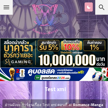
Chapter
List
1
หน้าแรก
ตอน
ที่
ายน
หมวดมังงะ
2
ตอน
ที่
รายชื่อมังงะ Romance
ายน
3
ตอน
เกาหลี
ที่
คม
4
26
Test xml
ตอน
จีน
ที่
คม
อ่านมังงะ การ์ตูนเรื่อง Test xml ตอนที่ at
Romance-Manga
5
26