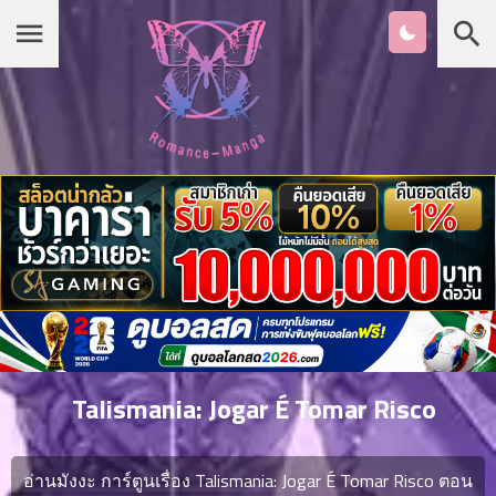
Chapter
List
1
หน้าแรก
ตอน
ที่
ายน
หมวดมังงะ
2
ตอน
ที่
รายชื่อมังงะ Romance
ายน
3
ตอน
เกาหลี
ที่
คม
4
26
Talismania: Jogar É Tomar Risco
ตอน
จีน
ที่
คม
อ่านมังงะ การ์ตูนเรื่อง Talismania: Jogar É Tomar Risco ตอน
5
26