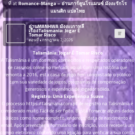
ญี่ปุ่น
ที่ at
Romance-Manga – อ่านการ์ตูนโรแมนซ์ มังงะรักโร
ตอน
แมนติก แปลไทย
ที่
ายน
จบแล้ว
6
อ่านMANHWA มังงะเกาหลี
เรื่องTalismania: Jogar É
ตอน
6
Tomar Risco
ที่
ตอนที่
• กรกฎาคม 2, 2026
มังงะ NTR
ายน
7
Talismãnia: Jogar É Tomar Risco
026
ตอน
A Talismãnia é um dos mais conhecidos e respeitados operadores
ที่
บุ๊กมาร์ก
de cassinos online no mercado atual. Com uma história que
ายน
remonta a 2016, esta casa de jogo tem conquistado o público
8
026
com sua variedade de jogos, programas de compensação
ตอน
อ่านมังงะ
generosos e experiência de jogador sólida.
ที่
Registro: Uma Experiência Suave
ายน
O processo
https://talismania.com.pt
de registro na Talismãnia é
9
026
considerado muito fácil de ser feito. Basta fornecer alguns dados
ตอน
básicos como nome completo, endereço, data de nascimento e
ที่
email. Após preencher o formulário de inscrição, você receberá um
ายน
10
correio eletrônico contendo uma ligação para verificar a sua conta.
026