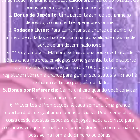
ตอน
6
bônus podem variar em tamanhos e tipos.
ที่
2.
Bônus de Depósito:
Uma percentagem de seu primeiro
าคม
16
depósito, comum entre operadores online.
ตอน
6
3.
Rodadas Livres:
Para aumentar sua chance de ganho, o
ที่
número de rodadas é fixo e inclui uma probabilidade máxima de
าคม
sorte de um determinado jogo.
17
4. **Programa VIP: Membro exclusivo que pode desfrutar de
ตอน
6
bônus ainda maiores, privilégios como garantia total e suporte
ที่
especializado. Apenas os primeiros 1000 jogadores a se
าคม
registarem têm uma chance para ganhar seu status VIP; não há
18
nenhuma restrição por país ou idade.
ตอน
6
5.
Bônus por Referência:
Ganhe dinheiro quando você convidar
ที่
amigos a criar contas na Talismãnia.
าคม
19
6. **Eventos e Promocções: A cada semana, uma grande
ตอน
6
oportunidade de ganhar um bônus adicional. Pode ser qualquer
ที่
coisa desde apostas especiais até jogatina de alto risco para
าคม
concursos em que os melhores competidores recebem o máximo
20
possível na forma de dinheiro ou bônus.
ตอน
6