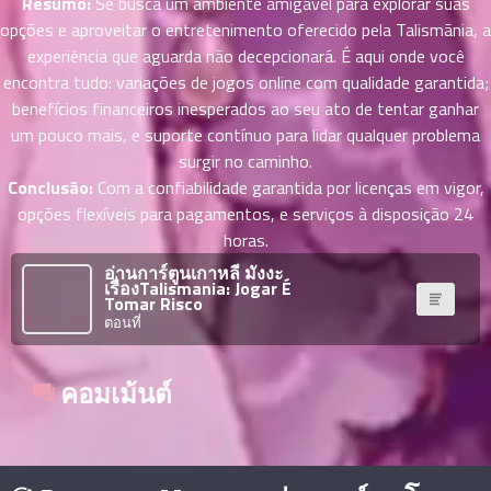
Resumo:
Se busca um ambiente amigável para explorar suas
าคม
opções e aproveitar o entretenimento oferecido pela Talismãnia, a
36
experiência que aguarda não decepcionará. É aqui onde você
ตอน
6
encontra tudo: variações de jogos online com qualidade garantida;
ที่
benefícios financeiros inesperados ao seu ato de tentar ganhar
าคม
um pouco mais, e suporte contínuo para lidar qualquer problema
37
surgir no caminho.
ตอน
6
ที่
Conclusão:
Com a confiabilidade garantida por licenças em vigor,
าคม
opções flexíveis para pagamentos, e serviços à disposição 24
38
horas.
ตอน
6
อ่านการ์ตูนเกาหลี มังงะ
ที่
เรื่องTalismania: Jogar É
Tomar Risco
าคม
ตอนที่
39
ตอน
6
ที่
คอมเม้นต์
าคม
40
ตอน
6
ที่