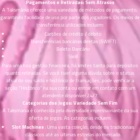
Pagamentos e Retiradas: Sem Atrasos
ที่
A Talismãnia oferece uma variedade de métodos de pagamento,
าคม
garantindo facilidade de uso por parte dos jogadores. Os meios de
21
transferência utilizados incluem:
ตอน
6
ที่
Cartões de crédito / débito
าคม
Transferências bancárias diretas (SWIFT)
22
Boleto Bancário
ตอน
6
Skrill
ที่
Para uma boa gestão financeira, há limites tanto para depósitos
าคม
quanto retiradas. Se você tiver alguma dúvida sobre o status
23
atual do seu saldo e histórico de transações, pode verificar a
ตอน
6
seção “Histórico” na sua conta ou entrar em contato com um
ที่
atendente disponível 24/7.
าคม
24
Categorias dos Jogos: Variedade Sem Fim
ตอน
6
A Talismania é conhecida pela diversidade impressionante da sua
ที่
oferta de jogos. As categorias incluem:
าคม
Slot Machines
: Uma vasta coleção, desde os tradicionais
25
clássicos até as últimas estrelas do mercado.
ตอน
6