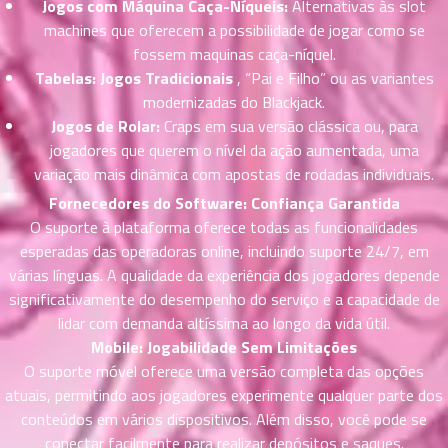
Jogos com Máquina Caça-Níqueis:
Alternativas às slot
ที่
machines que oferecem a possibilidade de jogar como se
าคม
26
fossem maquinas caça-níquel.
ตอน
6
Tabelas: Jogos Tradicionais
, “Pai e Filho” ou as variantes
ที่
modernizadas do Blackjack.
าคม
Jogos de Rolar:
Craps em sua versão clássica ou, para
27
jogadores que querem o nível da ação aumentada, uma
ตอน
6
variação mais dinâmica com apostas de rodadas individuais.
ที่
Fornecedores do Software: Confiança Garantida
าคม
O suporte à plataforma oferece todas as funcionalidades
28
esperadas das operadoras online, incluindo suporte 24/7, em
ตอน
6
ที่
várias línguas. A qualidade da experiência dos jogadores depende
าคม
significativamente do desempenho do serviço e a capacidade de
29
lidar com demanda altíssima ao longo da vida útil.
ตอน
6
Mobile: Jogabilidade Sem Limitações
ที่
O suporte móvel oferece uma versão completa das opções
าคม
atuais, permitindo aos jogadores experimente qualquer parte dos
30
conteúdos em vários dispositivos. Além disso, você pode se
ตอน
6
conectar facilmente para realizar depósitos e saques.