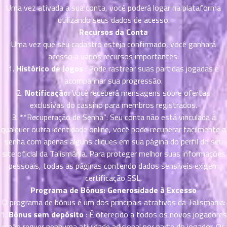
ตอน
Uma vez ativada a sua conta, você poderá logar na plataforma
ที่
utilizando seus dados de acesso.
าคม
Recursos da Conta
11
Uma vez que seu cadastro esteja confirmado, você ganhará
ตอน
6
acesso a vários recursos importantes:
ที่
1.
Histórico de Jogos
: Pode rastrear suas partidas jogadas e
าคม
acompanhar sua progressão.
12
2.
Notificação:
Você receberá mensagens sobre ofertas
ตอน
6
exclusivas do cassino para membros registrados.
ที่
3. **Recuperação de Senha”: Seu conta não está vinculada à
าคม
13
qualquer outra identidade online, você pode recuperar facilmente a
ตอน
6
senha com apenas alguns cliques em sua página do perfil do seu
ที่
site oficial da Talismània. Para proteger melhor suas informações
าคม
pessoais, todas as páginas contendo dados sensíveis exigem
14
certificação SSL.
ตอน
6
Programa de Bônus: Generosidade à Excesso
ที่
O programa de bônus é um dos principais atrativos da Talismania:
าคม
1.
Bônus sem depósito
: É oferecido a todos os novos jogadores
15
e não requer nenhuma atividade adicional por parte do jogador. Os