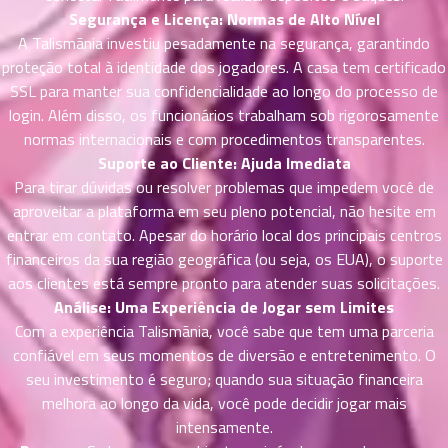
ที่
Segurança e Licença: Normas de Alto Nível
าคม
A Talismãnia investiu pesadamente na segurança, garantindo
31
proteção total à identidade dos jogadores. A casa tem certificado
ตอน
6
ที่
SSL para manter sua confidencialidade ao longo do processo de
าคม
login. Além disso, os funcionários trabalham sob rigorosamente
32
normas internacionais e com procedimentos transparentes.
ตอน
6
Suporte ao Cliente: Ajuda Imediata
ที่
Para tirar dúvidas ou resolver problemas que impedem você de
าคม
aproveitar a plataforma em seu pleno potencial, não hesite em
33
entrar em contato. Apesar do horário local dos principais centros
ตอน
6
financeiros da sua região geográfica (ou seja, os EUA), o suporte
ที่
aos clientes está sempre pronto para atender suas solicitações.
าคม
Análise: Uma Experiência de Jogar sem Limites
34
Com a experiência Talismãnia, você sabe que tem uma parceria
ตอน
6
ที่
confiável em seus momentos de diversão e entretenimento. O
าคม
seu investimento é seguro; quando sua situação financeira
35
melhora ao longo da vida, você pode decidir jogar mais
ตอน
6
intensamente.
ที่