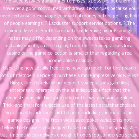
the sweepstakes gambling enterprises is possible, but there is
ตอน
6
ที่
however a good convoluted withdrawal techniques because you
าคม
need certainly to exchange your virtual money before getting hold
16
of people earnings. ? Lackluster support service options. ? The
ตอน
6
minimum level of South carolina for redeeming awards and gift
ที่
notes may differ depending on the sweepstakes gambling
าคม
establishment you are to play from the. ? Sweepstakes local
17
casino online game collection is smaller than regarding a real
ตอน
6
income online casinos.
ที่
Used, the new totally free coins never go much, for this reason
าคม
lots of members decide to purchase a more impressive hide. Pulsz
18
Bingo, like any reliable no-deposit sweepstakes gambling
ตอน
6
ที่
enterprises, operates on the all indisputable fact that the
าคม
requests was elective. Any pick-for the will give you a golden
19
Trick, and therefore unlocks use of the latest scratcher choices.
ตอน
6
Scratchcards lack their faithful point including the most other
ที่
games designs. The fresh web based poker variation is not
าคม
fellow-to-fellow – you happen to be contrary to the specialist –
20
but it nonetheless delivers enough of one stop to help you scrape
ตอน
6