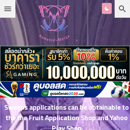
Chapter
List
1
หน้าแรก
ตอน
ที่
ายน
หมวดมังงะ
2
ตอน
ที่
รายชื่อมังงะ Romance
ายน
3
ตอน
เกาหลี
ที่
คม
4
26
Sweeps applications can be obtainable to
ตอน
จีน
the the Fruit Application Shop and Yahoo
ที่
คม
Play Shop
5
26