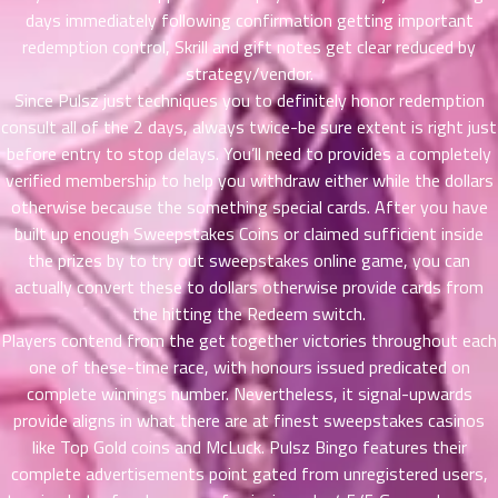
ที่
days immediately following confirmation getting important
าคม
redemption control, Skrill and gift notes get clear reduced by
26
strategy/vendor.
ตอน
6
Since Pulsz just techniques you to definitely honor redemption
ที่
consult all of the 2 days, always twice-be sure extent is right just
าคม
before entry to stop delays. You’ll need to provides a completely
27
verified membership to help you withdraw either while the dollars
ตอน
6
ที่
otherwise because the something special cards. After you have
าคม
built up enough Sweepstakes Coins or claimed sufficient inside
28
the prizes by to try out sweepstakes online game, you can
ตอน
6
actually convert these to dollars otherwise provide cards from
ที่
the hitting the Redeem switch.
าคม
Players contend from the get together victories throughout each
29
one of these-time race, with honours issued predicated on
ตอน
6
complete winnings number. Nevertheless, it signal-upwards
ที่
provide aligns in what there are at finest sweepstakes casinos
าคม
like Top Gold coins and McLuck. Pulsz Bingo features their
30
complete advertisements point gated from unregistered users,
ตอน
6