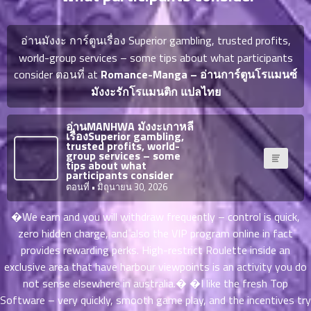
ญี่ปุ่น
ตอน
ที่
อ่านมังงะ การ์ตูนเรื่อง Superior gambling, trusted profits,
ายน
จบแล้ว
world-group services – some tips about what participants
6
consider ตอนที่ at
Romance-Manga – อ่านการ์ตูนโรแมนซ์
ตอน
6
ที่
มังงะรักโรแมนติก แปลไทย
มังงะ NTR
ายน
7
026
อ่านMANHWA มังงะเกาหลี
ตอน
เรื่องSuperior gambling,
trusted profits, world-
ที่
บุ๊กมาร์ก
group services – some
tips about what
ายน
participants consider
8
026
ตอนที่
• มิถุนายน 30, 2026
ตอน
อ่านมังงะ
ที่
�We earn and you will withdraw frequently – control is quick,
ายน
zero hidden charge, and also the VIP program online in fact
9
026
provides rewarding perks. High-restrict Roulette inside an
ตอน
exclusive area that have harbour viewpoints is an activity you do
ที่
not sense elsewhere in australia.� �I like the fresh Top
ายน
Software – very quickly, smooth game play, and the incentives try
10
026