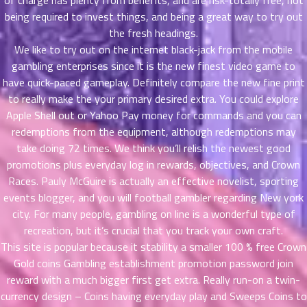
of charge has plenty from benefits, and are risk-totally free, not
ที่
being required to invest things, and being a great way to try out
าคม
the fresh headings.
21
We like to try out on the internet black-jack from the mobile
ตอน
6
gambling enterprises since it is the new finest video game to
ที่
have quick-paced gameplay. Definitely compare the new fine print
าคม
to really make the your primary desired extra. You could explore
22
Apple Shell out or Yahoo Pay money for commands and you can
ตอน
6
redemptions from the equipment, although redemptions may
ที่
take doing 72 times. We think you’ll relish the newest good
าคม
23
promotions plus everyday log in rewards, objectives, and Crown
ตอน
6
Races. Pauly McGuire is actually an effective novelist, sporting
ที่
events blogger, and you will football gambler regarding New york
าคม
city. For many people, gambling on line is a wonderful type of
24
recreation, but it’s crucial that you track your own craft.
ตอน
6
This site is popular because it stability a smaller 100 % free Crown
ที่
Gold coins Gambling establishment promotion password join
าคม
reward with a much bigger first get extra. Really run-on a twin-
25
currency design – Coins having everyday play and Sweeps Coins to
ตอน
6