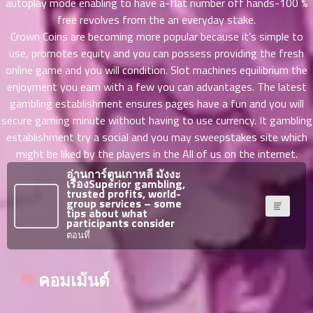
autoplay mode enabling to have a-flat number off hands-100 %
46
26
free revolves from the an everyday stake.
ตอน
Crown Coins are becoming more popular because it’s simple to
ที่
use, promotes equity and you can possess providing the fresh
นธ์
online game and you will condition. Slot machines equilibrium the
47
6
enjoyment you earn with a few you can advantages. The latest
ตอน
gambling establishment ensures pages have a fun and you will
ที่
secure gaming minute without having to use currency. It gambling
นธ์
establishment try a social and you may sweepstakes site which
48
6
ตอน
might be liked by the players in the All of us on the internet.
ที่
อ่านการ์ตูนเกาหลี มังงะ
เรื่องSuperior gambling,
นธ์
trusted profits, world-
49
6
group services – some
tips about what
ตอน
participants consider
ที่
ตอนที่
นธ์
50
6
คอมเม้นต์
ตอน
ที่
าคม