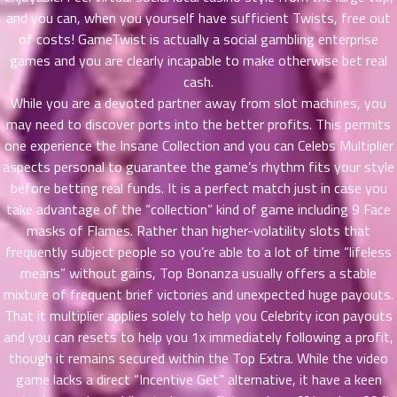
าคม
and you can, when you yourself have sufficient Twists, free out
41
of costs! GameTwist is actually a social gambling enterprise
ตอน
6
games and you are clearly incapable to make otherwise bet real
ที่
cash.
นธ์
While you are a devoted partner away from slot machines, you
42
26
ตอน
may need to discover ports into the better profits. This permits
ที่
one experience the Insane Collection and you can Celebs Multiplier
นธ์
aspects personal to guarantee the game’s rhythm fits your style
43
26
before betting real funds. It is a perfect match just in case you
ตอน
take advantage of the “collection” kind of game including 9 Face
ที่
masks of Flames. Rather than higher-volatility slots that
นธ์
frequently subject people so you’re able to a lot of time “lifeless
44
26
means” without gains, Top Bonanza usually offers a stable
ตอน
mixture of frequent brief victories and unexpected huge payouts.
ที่
That it multiplier applies solely to help you Celebrity icon payouts
นธ์
and you can resets to help you 1x immediately following a profit,
45
26
ตอน
though it remains secured within the Top Extra. While the video
ที่
game lacks a direct “Incentive Get” alternative, it have a keen
นธ์