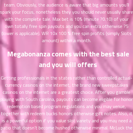
ที่
team. Obviously, the audience is aware that big amounts you’ll
าคม
spark your focus, nonetheless they you should never usually share
31
with the complete tale. Max bet is 10% (minute ?0.10) of your
ตอน
6
own totally free spin payouts and you can extra otherwise ?5
ที่
(lower is applicable). WR 10x 100 % free spin profits (simply Slots
าคม
32
amount) within a month.
ตอน
6
Megabonanza comes with the best sale
ที่
าคม
and you will offers
33
ตอน
6
Getting professionals in the states rather than controlled actual-
ที่
currency casinos on the internet, the brand new sweepstakes
าคม
34
casinos on the internet are a greatest choice. After you gamble
ตอน
6
playing with South carolina, payouts can become eligible for honor
ที่
redemption based program regulations and you may venue,
าคม
together with redeem bucks honors otherwise gift notes. Also, it
35
is a powerful option if you value slot variety and you may need a
ตอน
6
patio that doesn’t become hushed otherwise minimal. McLuck the
ที่