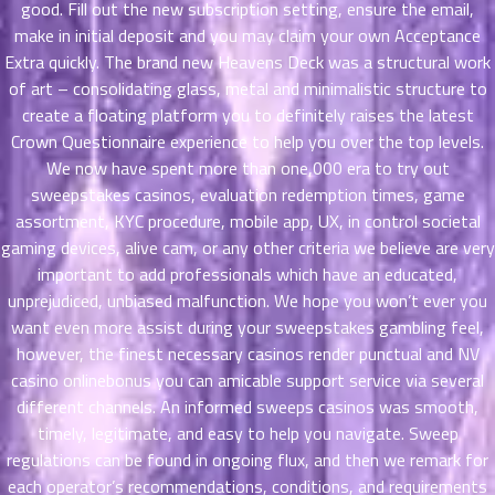
good. Fill out the new subscription setting, ensure the email,
ตอน
make in initial deposit and you may claim your own Acceptance
ที่
Extra quickly. The brand new Heavens Deck was a structural work
าคม
11
of art – consolidating glass, metal and minimalistic structure to
ตอน
6
create a floating platform you to definitely raises the latest
ที่
Crown Questionnaire experience to help you over the top levels.
าคม
We now have spent more than one,000 era to try out
12
sweepstakes casinos, evaluation redemption times, game
ตอน
6
assortment, KYC procedure, mobile app, UX, in control societal
ที่
gaming devices, alive cam, or any other criteria we believe are very
าคม
important to add professionals which have an educated,
13
unprejudiced, unbiased malfunction. We hope you won’t ever you
ตอน
6
want even more assist during your sweepstakes gambling feel,
ที่
however, the finest necessary casinos render punctual and
NV
าคม
14
casino onlinebonus
you can amicable support service via several
ตอน
6
different channels. An informed sweeps casinos was smooth,
ที่
timely, legitimate, and easy to help you navigate. Sweep
าคม
regulations can be found in ongoing flux, and then we remark for
15
each operator’s recommendations, conditions, and requirements