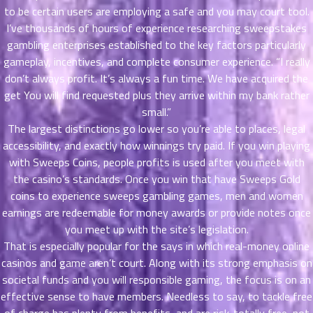
ตอน
6
to be certain users are employing a safe and you may court tool.
ที่
I’ve thousands of hours of experience researching sweepstakes
าคม
gambling enterprises established to the key factors particularly
16
gameplay, incentives, and complete consumer experience. “I really
ตอน
6
don’t always profit. It’s always a fun time. We have acquired the
ที่
get You will find requested plus they arrive within my bank rather
าคม
17
small.”
ตอน
6
The largest distinctions go lower so you’re able to places, legal
ที่
accessibility, and exactly how winnings try paid. If you win playing
าคม
with Sweeps Coins, people profits is used after you meet with
18
the casino’s standards. Once you win that have Sweeps Gold
ตอน
6
coins to experience sweeps gambling games, men and women
ที่
earnings are redeemable for money awards or provide notes once
าคม
you meet up with the site’s legislation.
19
That is especially popular for the says in which real-money online
ตอน
6
casinos and game aren’t court. Along with its strong emphasis on
ที่
societal funds and you will responsible gaming, the focus is on an
าคม
20
effective sense to have members. Needless to say, to tackle free
ตอน
6