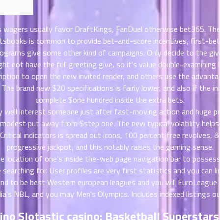
s wagers usually favor DraftKings, FanDuel otherwise bet365. The
portsbooks is common to provide bet-and-score incentives, first-b
ograms give some other kind of campaigns. Only decide to the giv
ght not have the full greeting give, so it's value double-examining 
ription to open the new invited render, and others use the advanta
he brand new $20 specifications is fairly lower, and also if the ini
complete $one hundred inside the extra bets.
lly well interest someone just after fast-moving action and huge prof
 modest put away from $step one. The new typical volatility hel
itical indicators is spread out icons, 100 percent free revolves, &
progressive jackpot, and this notably raises the gaming sense.
 location of one’s inside the-web page navigation bar to possess p
e searching for. User profiles are very first statistics and you can 
end to be best Western european leagues and you will EuroLeague 
ia's NBL, and you may Men's Olympics. Includes indexed listings ou
ino Slotastic casino: Basketball Superstars