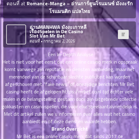
ญี่ปุ่น
ตอนที่ at
Romance-Manga – อ่านการ์ตูนโรแมนซ์ มังงะรัก
ตอน
โรแมนติก แปลไทย
ที่
ายน
จบแล้ว
6
อ่านMANHWA มังงะเกาหลี
เรื่องSpelen in De Casino
ตอน
6
Slot Van Mr Bet
ที่
ตอนที่
• กรกฎาคม 2, 2026
มังงะ NTR
ายน
7
: Een In-Depth Analyse
026
ตอน
Het is niet voor het eerst dat een online casino merk in opspraak
ที่
บุ๊กมาร์ก
komt vanwege zijn reputatie en diensten aanbieding, maar het
ายน
merendeel van de schijnbaar slechte publiciteit kan worden
8
026
afgeschoven met “fake news” of onezijdige berichten. Mr Bet
ตอน
อ่านมังงะ
casino heeft de afgelopen
https://mrbet.co.nl
tijd echter vele
ที่
malen in de belangstelling gestaan door zijn uitgebreide collectie
ายน
gokkasten en casinospellen, die voor elke speelaantalvriendelijk is.
9
026
Met dit artikel zullen we u informeren over alles wat het casino
ตอน
aanbiedt en of deze diensten waarde hebben.
ที่
Brand Overzicht
ายน
10
Mr Bet is een online casino merk dat sinds 2017 de
026