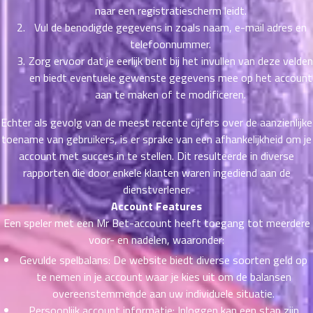
ตอน
6
naar een registratiescherm leidt.
ที่
Vul de benodigde gegevens in zoals naam, e-mail adres en
าคม
telefoonnummer.
16
Zorg ervoor dat je eerlijk bent bij het invullen van deze velden
ตอน
6
en biedt eventuele gewenste gegevens mee op het account
ที่
aan te maken of te modificeren.
าคม
17
Echter als gevolg van de meest recente cijfers over de aanzienlijke
ตอน
6
toename van gebruikers, is er sprake van een afhankelijkheid om je
ที่
account met succes in te stellen. Dit resulteerde in diverse
าคม
18
rapporten die door enkele klanten waren ingediend aan de
ตอน
6
dienstverlener.
ที่
Account Features
าคม
Een speler met een Mr Bet-account heeft toegang tot meerdere
19
voor- en nadelen, waaronder:
ตอน
6
Gevulde spelbalans: De website biedt diverse soorten geld op
ที่
te nemen in je account waar je kies uit om de balansen
าคม
overeenstemmende aan uw individuele situatie.
20
ตอน
Persoonlijk account informatie: Inloggen kan een stap zijn
6