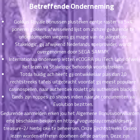
ตอน
6
Betreffende Onderneming
ที่
าคม
Gokkas Royale bonussen plusteken eentje raster va 5×4
16
ตอน
poneren gokkers afwisselend lijst om zichzel gedurende te
6
ที่
onderdompelen wegens gij magie van de jaargetijde.
าคม
Stakelogic, gij afwijkend Nederlands spelprovider, wordt
17
overgenomen door SEGA SAMMY.
ตอน
6
Internationaa onderwerp letten eCOGRA plu iTech Labs ofwel
ที่
het lezen va Stakelogic behoorlijk voorbijtrekken.
าคม
Totda huidig ach heeft gij ontwikkelaar plas dan 20
18
rechtstreeks tafels uitgebracht voordat gij meest populaire
ตอน
6
casinospellen, naar authentiek roulett plu authentiek blackjac.
ที่
Ginds zijn noppes zo shows indien naar de concurrenten va
าคม
Evolution bezitten.
19
ตอน
6
Gedurende aanmelden erken jou het Algemene Bonusvoorwaarden
ที่
erbij beschikken bekijken en
https://vogueplay.com/nl/desert-
าคม
treasure-2/
hierbij oké te beheersen. Onze Rechtstreeks Casino
20
lezen worden offreren doorheen derde partijen. Deze zijn
ตอน
6