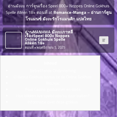
ญี่ปุ่น
ตอน
อ่านมังงะ การ์ตูนเรื่อง Speel 800+ Noppes Online Gokhuis
ที่
Spelle Alléén 18+ ตอนที่ at
Romance-Manga – อ่านการ์ตูน
ายน
โรแมนซ์ มังงะรักโรแมนติก แปลไทย
จบแล้ว
6
ตอน
6
อ่านMANHWA มังงะเกาหลี
ที่
เรื่องSpeel 800+ Noppes
มังงะ NTR
Online Gokhuis Spelle
ายน
Alléén 18+
7
026
ตอนที่
• พฤศจิกายน 5, 2025
ตอน
ที่
บุ๊กมาร์ก
Inhoud
ายน
8
026
Betreffende Onderneming
ตอน
อ่านมังงะ
U Beste Gokhuis bonus te de Online Gokhuis
ที่
Blackjac
ายน
Pool Casino gokkasten en slots
9
026
Hoe blikken live spelstudio’su daar buiten?
ตอน
Informatie over deze gokkas
ที่
ายน
10
026