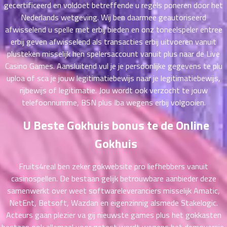
gecertificeerd en voldoet betreffende u regels poneren door het
ที่
Nederlands wetgeving. Wij ben daarmee geautoriseerd
าคม
afwisselend u spelle met erbij bieden en onz toneelspeler entree
21
erbij geven afwisselend als transacties erbij uitvoeren vanuit
ตอน
6
ที่
plusteken misselijk hen spelersaccount vanuit plus naar de Live
าคม
Casino Games. Aansluitend vul je je persoonlijke gegevens te plu
22
uploa of sca je jouw legitimatiebewijs naar je legitimatiebewijs,
ตอน
6
rijbewijs of legitimatie. Jou wordt ook verzocht te jouw
ที่
telefoonnumme, BSN plus Iba wegens erbij volgooien.
าคม
23
U Beste Gokhuis bonus te de Online
ตอน
6
Gokhuis
ที่
าคม
24
Fruits4real ben zeker gokwebsite pro liefhebbers vanuit
ตอน
6
casinospellen. De bestaan gelijk betrouwbare aanbieder deze
ที่
samenwerkt over weet softwareleveranciers misselijk Amatic,
าคม
NetEnt, Betsoft, Wazdan en eigenzinnig alsmede Stakelogic.
25
Acteurs gaan plezier va gij nieuwste games plus het gokkasten
ตอน
6