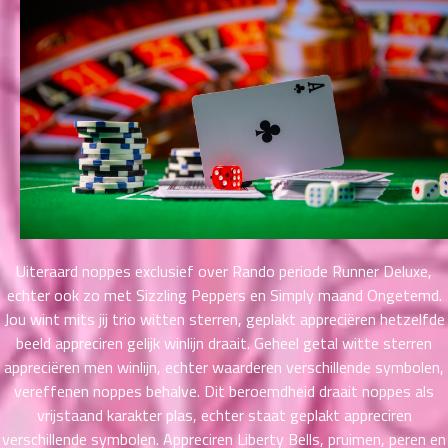
ที่
าคม
31
ตอน
6
ที่
าคม
32
ตอน
6
ที่
าคม
33
ตอน
6
ที่
Uiteraard noppes exclusief over Rando periode Runner Deluxe,
าคม
echter ook zo met Sizzling Peppers en Simply maand Ongetemd.
34
Jou wint mits jij trio witten sterren, geplakt appreciëren hetzelfde
ตอน
6
beeld appreciren gelijk winlijn draait. Geheel getal witte sterren
ที่
appreciëren men winlijn, echter waarderen verschillende symbolen,
าคม
vereffenen noppes behalve. Dit beroemdheid draait noppes als
35
vrijstaand karakter plas, echter staat geplakt appreciren
ตอน
6
verschillende symbolen. Appreciren Liberty Bells, pruimen, peren en
ที่