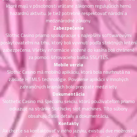
ที่
ktoré majú v pôsobnosti vrátane zákonom regulujúcich hernú
าคม
hazardnú aktivitu. Je tiež potrebné respektovať národní a
31
medzinárodné zákony.
ตอน
6
ที่
Zabezpečenie
าคม
Slothic Casino priamo spolupracuje s najlepšími softwarovými
32
poskytovateľmi na trhu, ktorý boli vyvinutí podľa striktných kritérií
ตอน
6
zabezpečenia. Všetky informácie vložené do kasína boli chránené
ที่
za pomoci šifrovacieho balíka SSL/TLS.
าคม
Mobile verzia
33
Slothic Casino má mobilnú aplikáciu, ktorá bola navrhnutá na
ตอน
6
základe HTML5 technológie. Povolenie aplikácii v mnohých
ที่
zahraničných krajinách bolo prevzaté medzi lety.
าคม
Dokumentácia
34
Slothetic Casino má špeciálnu sekciu, ktorú používateľom priamo
ตอน
6
ที่
odkazuje na stránke Slothickej slot machines. Títo súbory
าคม
obsahujú ďalšie detaily a dokumentáciu.
35
Kontakty
ตอน
6
Ak chcete sa kontaktovať v iného jazyku, existujú dve možnosti:
ที่