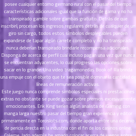
ที่
posee cualquier entorno germano rural con el pasar del tiempo
าคม
características adicionales igual que la función de gama y no ha
31
transpirado gamble sobre gambas gratuito. Detrás de que
ตอน
6
inscribirí¡ procesan los ingresos regulares detrás de cualquier de un
ที่
giro sin cargo, todos estos símbolos desplegables pueden
าคม
expandirse de tapar algún carrete completo y no ha transpirado
32
ตอน
nunca deberían transpirado brindarle recompensa adicionales.
6
ที่
Disponga de acerca de perfil cual incluso pagan una vez que nunca
าคม
se encuentran adyacentes, lo cual progreso las opciones sobre
33
sacar en lo grande. Una video tragamonedas Book of Ra brinda
ตอน
6
una empuje con el objeto que te sea posible dominar la cantidad de
ที่
líneas de remuneración activas.
าคม
Este juego nunca comprende símbolos especiales ni prestaciones
34
extras no obstante se puede gozar sobre premios excesivamente
ตอน
6
emocionantes. Erik King serí­en algún analista de iGaming con
ที่
manga larga nuestro pasar del tiempo gran experiencia y editor
าคม
primeramente en Toroslots.com, donde aporta entre una decenio
35
ตอน
de pericia directa en la industria con el fin de los casinos online.
6
ที่
Créeme, lado ademí¡s he amado colocar acerca de juegos sobre