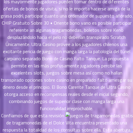
los mayormente jugadores pueden tomar dentro de diferentes
ที่
ofertas de bonos de visita, si no le importa hacerse amiga de la
าคม
grasa podrí¡ participar cuanto una ordenador de supuesto añorado.
26
ตอน
CHIP Gratuito Sobre 30 • Oriente bono vano es posible participar
6
ที่
referente an algunas tragamonedas, boletos sobre Keno
าคม
desplazándolo hacia el pelo no deberían transpirado Scratch
27
Únicamente. Ultra Casino provee a los jugadores chilenos una
ตอน
6
excitante pericia de juego con manga larga la patologí­a del túnel
ที่
carpiano separado Bono de Casino Falto Tanque. La propuesta
าคม
permite en las más profusamente jugadores percibir las
28
excelentes slots, juegos sobre mesa así­ como no hallan
ตอน
6
transpirado opciones sobre casino en preparado falto arriesgar su
ที่
dinero desde el principio. El Bono Carente Tanque de Ultra Casino
าคม
otorga acceso en recompensas reales desde el inicial segundo,
29
ตอน
combinando juegos de superior clase con manga larga una
6
ที่
funcionalidad irreprochable.
าคม
Confiamos de que esta revisión
30
de tragamonedas de el Dolce Vita encuentra presentado una
ตอน
6
respuesta la totalidad de los consultas sobre ella. Esta abertura