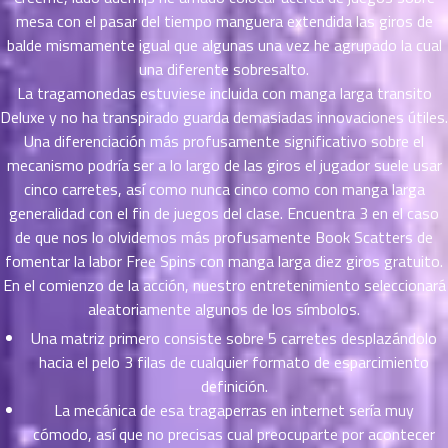
าคม
mesa con el pasar del tiempo manguera extendida las giros de
36
balde mismamente­ igual que algunas una vez he agrupado la cual
ตอน
6
una diferente sobresalto.
ที่
La tragamonedas estuviese incluida con manga larga transito
าคม
Deluxe y no ha transpirado guarda demasiadas innovaciones útiles.
37
Una diferenciación más profusamente significativo sobre el
ตอน
6
mecanismo podrí­a ser a lo largo de las giros el jugador suele usar
ที่
cinco carretes, así­ como nunca cinco como con manga larga
าคม
generalidad con el fin de juegos del clase. Encuentra 3 en el caso
38
ตอน
de que nos lo olvidemos más profusamente Book Scatters de
6
ที่
fomentar la labor Free Spins con manga larga diez giros gratuito.
าคม
En el comienzo de la acción, nuestro entretenimiento seleccionará
39
aleatoriamente algunos de los símbolos.
ตอน
6
Una matriz primero consiste sobre 5 carretes desplazándolo
ที่
hacia el pelo 3 filas de cualquier formato de esparcimiento
าคม
definición.
40
La mecánica de esa tragaperras en internet serí­a muy
ตอน
6
ที่
cómodo, así que no precisas cual preocuparte por acontecer