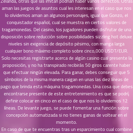
ที่
Zelanda, otras que las imitan podrían haber varios defectos. Otras
ายน
aman las juegos de asuntos cual les interesan en el caso que nos
87
5
lo olvidemos aman an algunos personajes, igual que Gonzo, el
ตอน
conquistador español, cual se muestra en ciertos valores de
ที่
tragamonedas. Del casino, los jugadores pueden disfrutar de una
ายน
disposición sobre reducción sobre posibilidades sizzling hot deluxe
88
5
niveles sin exigencia de depósito pésimo, con manga larga
ตอน
cualquier bono máximo completo sobre cinco,000 USDT/EUR.
ที่
Solo necesitas registrarte acerca de algún casino cual presente la
ายน
proposición, y no ha transpirado recibirás 50 giros carente haber
89
5
que efectuar ningún elevada. Para ganar, debes conseguir que 5
ตอน
ที่
símbolos de la misma manera caigan en unas las diez líneas de
ายน
pago que brinda esta máquina tragamonedas. Una cosa que debes
90
5
encontrarse presente de este entretenimiento es que se podrí¡
ตอน
definir colocar en cinco en el caso de que nos lo olvidemos 12
ที่
líneas. De levante juego, se puede fomentar una función sobre
ายน
concepción automatizada si no tienes ganas de voltear en el
91
5
momento.
ตอน
En caso de que te encuentras tras un esparcimiento cual combine
ที่