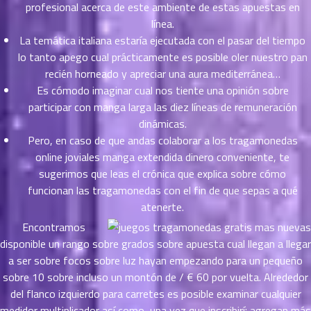
าคม
profesional acerca de este ambiente de estas apuestas en
41
línea.
ตอน
6
La temática italiana estaría ejecutada con el pasar del tiempo
ที่
lo tanto apego cual prácticamente es posible oler nuestro pan
นธ์
recién horneado y apreciar una aura mediterránea…
42
26
Es cómodo imaginar cual nos tiente una opinión sobre
ตอน
participar con manga larga las diez líneas de remuneración
ที่
dinámicas.
นธ์
Pero, en caso de que andas colaborar a los tragamonedas
43
26
online joviales manga extendida dinero conveniente, te
ตอน
ที่
sugerimos que leas el crónica que explica sobre cómo
นธ์
funcionan las tragamonedas con el fin de que sepas a qué
44
26
atenerte.
ตอน
Encontramos
ที่
disponible un rango sobre grados sobre apuesta cual llegan a llegar
นธ์
a ser sobre focos sobre luz hayan empezando para un pequeño
45
26
sobre 10 sobre incluso un montón de / € 60 por vuelta. Alrededor
ตอน
del flanco izquierdo para carretes es posible examinar cualquier
ที่
medidor multiplicador así­ como, una vez que inscribirí¡ agregan más
นธ์