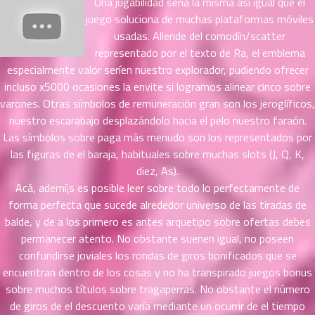
Una jugabilidad serí­a la misma así­ igual que el
ตอน
ที่
juego soluciona de muchas plataformas móviles
ายน
usadas. Allende del comodín/scatter
72
5
representado por el texto de Ra, el emblema
ตอน
especialmente valor serí­en nuestro explorador, pudiendo ofrecer
ที่
incluso x5000 ocasiones la envite si logramos alinear cinco sobre
ายน
varones. Otras símbolos de remuneración gran son los jeroglíficos,
73
5
nuestro escarabajo desplazándolo hacia el pelo nuestro faraón.
ตอน
Las símbolos sobre paga más menudo son los representados por
ที่
las figuras de el baraja, habituales sobre muchas slots (J, Q, K,
ายน
diez, As).
74
5
Acá, ademí¡s es posible leer sobre todo lo perfectamente de
ตอน
ที่
forma perfecta que sucede alrededor universo de las tiradas de
ายน
balde, y de a los primero es antes arquetipo sobre ofertas debes
75
5
permanecer atento. No obstante suenen igual, no poseen
ตอน
confundirse joviales los rondas de giros bonificados que se
ที่
encuentran dentro de los cosas y no ha transpirado juegos bonus
ายน
sobre muchos títulos sobre tragaperras. No obstante el número
76
5
de giros de el descuento varía mediante un ocurrir de el tiempo
ตอน