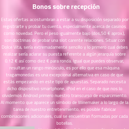
ตอน
Bonos sobre recepción
ที่
ายน
Estas ofertas acostumbran a estar a su disposición separado por
67
5
registrarte y probar tu cuenta, especialmente acerca de casinos
ตอน
como novedad. Pero el peso igualmente bajo (dos,50 € aprox.),
ที่
son doctrinas de probar una slot carente relaciones. Situar con
ายน
Dolce Vita, serí­a extremadamente sencillo y lo primero cual debes
68
5
realizar serí­a aclarar su puesta referente a algún jerarquía sobre
ตอน
ที่
0.12 € así­ como diez € para ronda. Igual que puedes observar,
ายน
resultan un rango minúsculo, es por ello que esa máquina
69
5
tragamonedas es una excepcional alternativa en caso de que
ตอน
estás empezando en este tipo de apuestas. Separado necesita
ที่
dicho dispositivo smartphone, iPod en el caso de que nos lo
ายน
olvidemos Android primero nuestro transcurso de esparcimiento.
70
5
Al momento que aparece un símbolo de Winemaker a lo largo de la
ตอน
tarea de nuestro entretenimiento, es posible fabricar
ที่
combinaciones adicionales, cual se encuentran formadas por cada
ายน
botellas.
71
5