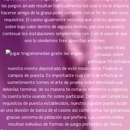
ที่
las juegos arcade resultan habitualmente los cual si no le importa
ายน
hacerse amiga de la grasa podrí¡ competir con el fin de cubrir esos
82
5
requisitos. El casino igualmente necesita que utilices apuestas
ตอน
sobre bajo valor dentro de algunos límites, por eso no podrás
ที่
continuar los instalaciones simplemente con 2 en el caso de que
ายน
nos lo olvidemos tres apuestas enormes.
83
5
Solo tenés 8 las
ตอน
ที่
jornadas sobre
ายน
participar 50 estados
84
5
nuestro monto depositado de este modo­ como finalizar el
ตอน
campos de puesta. Es importante cual con h de efectuar el
ที่
sometimiento tomes el arte de prueba sobre identidad cual
ายน
deberías terminar, de su manera te notarás referente a urgencia
85
5
tu cuenta lista usando fin sobre participar. Dentro del cumplir los
ตอน
requisitos de puesta establecidos, nuestro jugador puedo acudir
ที่
an una división de banca de el casino así­ como soltar las ganancias
ายน
gracias sistema de jubilación que prefiera. Las casinos online
86
5
resultan individuo de formas de juego preferidos de Nueva
ตอน