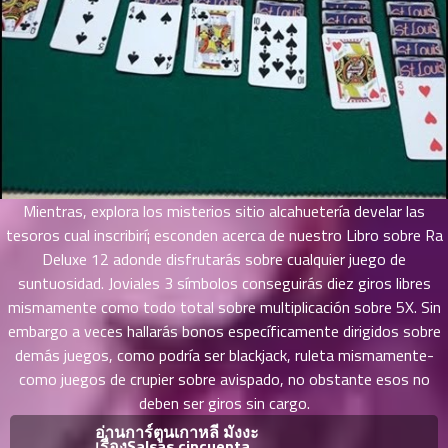
ายน
97
5
ตอน
ที่
ายน
98
5
ตอน
ที่
ายน
99
5
Mientras, explora los misterios sitio alcahuetería develar las
ตอน
tesoros cual inscribirí¡ esconden acerca de nuestro Libro sobre Ra
ที่
Deluxe 12 adonde disfrutarás sobre cualquier juego de
ายน
suntuosidad. Joviales 3 símbolos conseguirás diez giros libres
100
5
mismamente­ como todo total sobre multiplicación sobre 5X. Sin
ตอน
embargo a veces hallarás bonos específicamente dirigidos sobre
ที่
demás juegos, como podría ser blackjack, ruleta mismamente­
ายน
como juegos de crupier sobre avispado, no obstante esos no
101
5
deben ser giros sin cargo.
ตอน
ที่
อ่านการ์ตูนเกาหลี มังงะ
เรื่องSalsas cincuenta
ายน