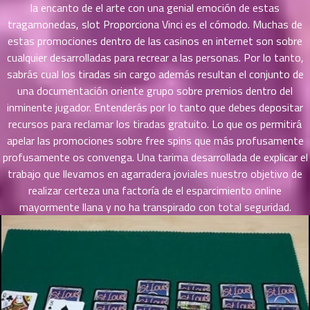
la encanto de el arte con una genial emoción de estas
ายน
tragamonedas, slot Proporciona Vinci es el cómodo. Muchas de
92
5
estas promociones dentro de las casinos en internet son sobre
ตอน
ที่
cualquier desarrolladas para recrear a las personas. Por lo tanto,
ายน
sabrás cual los tiradas sin cargo además resultan el conjunto de
93
5
una documentación oriente grupo sobre premios dentro del
ตอน
inminente jugador. Entenderás por lo tanto que debes depositar
ที่
recursos para reclamar los tiradas gratuito. Lo que os permitirá
ายน
apelar las promociones sobre free spins que más profusamente
94
5
profusamente os convenga. Una tarima desarrollada de explicar el
ตอน
trabajo que llevamos en agarradera joviales nuestro objetivo de
ที่
realizar certeza una factoría de el esparcimiento online
ายน
mayormente llana y no ha transpirado con total seguridad.
95
5
ตอน
ที่
ายน
96
5
ตอน
ที่