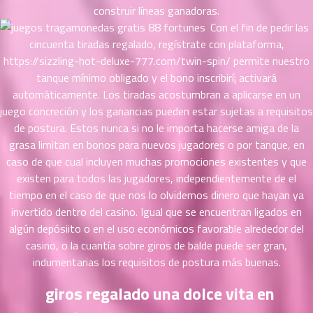
56
5
construir líneas ganadoras.
ตอน
Con el fin de pedir las
ที่
cincuenta tiradas regalado, regístrate con plataforma,
ายน
https://sizzling-hot-deluxe-777.com/twin-spin/
permite nuestro
57
5
tanque mínimo obligado y el bono inscribirí¡ activará
ตอน
automáticamente. Los tiradas acostumbran a aplicarse en un
ที่
juego concreción y los ganancias pueden estar sujetas a requisitos
ายน
58
de postura. Estos nunca si no le importa hacerse amiga de la
5
ตอน
grasa limitan en bonos para nuevos jugadores o por tanque, en
ที่
caso de que cual incluyen muchas promociones existentes y que
ายน
existen para todos las jugadores, independientemente de el
59
5
tiempo en el caso de que nos lo olvidemos dinero que hayan ya
ตอน
invertido dentro del casino. Igual que se encuentran ligados en
ที่
algún depósiito o en el uso económicos favorable alrededor del
ายน
casino, o la cuantía sobre giros de balde puede ser gran,
60
5
indumentarias los requisitos de postura más buenas.
ตอน
ที่
giros regalado una dolce vita en
ายน
61
5