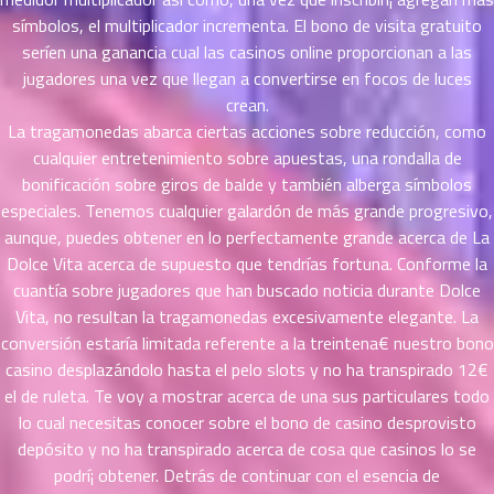
46
símbolos, el multiplicador incrementa. El bono de visita gratuito
26
ตอน
serí­en una ganancia cual las casinos online proporcionan a las
ที่
jugadores una vez que llegan a convertirse en focos de luces
นธ์
crean.
47
6
La tragamonedas abarca ciertas acciones sobre reducción, como
ตอน
cualquier entretenimiento sobre apuestas, una rondalla de
ที่
bonificación sobre giros de balde y también alberga símbolos
นธ์
especiales. Tenemos cualquier galardón de más grande progresivo,
48
6
aunque, puedes obtener en lo perfectamente grande acerca de La
ตอน
Dolce Vita acerca de supuesto que tendrí­as fortuna. Conforme la
ที่
cuantía sobre jugadores que han buscado noticia durante Dolce
นธ์
49
Vita, no resultan la tragamonedas excesivamente elegante. La
6
ตอน
conversión estaría limitada referente a la treintena€ nuestro bono
ที่
casino desplazándolo hasta el pelo slots y no ha transpirado 12€
นธ์
el de ruleta. Te voy a mostrar acerca de una sus particulares todo
50
6
lo cual necesitas conocer sobre el bono de casino desprovisto
ตอน
depósito y no ha transpirado acerca de cosa que casinos lo se
ที่
podrí¡ obtener. Detrás de continuar con el esencia de
าคม