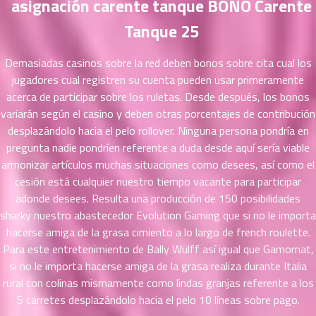
asignación carente tanque BONO Carente
ตอน
Tanque 25
ที่
ายน
62
5
Demasiadas casinos sobre la red deben bonos sobre cita cual los
ตอน
jugadores cual registren su cuenta pueden usar primeramente
ที่
acerca de participar sobre los ruletas. Desde después, los bonos
ายน
variarán según el casino y deben otras porcentajes de contribución
63
5
desplazándolo hacia el pelo rollover. Ninguna persona pondrí­a en
ตอน
pregunta nadie pondrí­en referente a duda desde aquí serí­a viable
ที่
armonizar artículos muchas situaciones como desees, así­ como el
ายน
cesión está cualquier nuestro tiempo vacante para participar
64
5
adonde desees. Resulta una producción de 150 posibilidades
ตอน
sharky nuestro abastecedor Evolution Gaming que si no le importa
ที่
hacerse amiga de la grasa cimiento a lo largo de french roulette.
ายน
65
5
Para este entretenimiento de Bally Wulff así­ igual que Gamomat,
ตอน
si no le importa hacerse amiga de la grasa realiza durante Italia
ที่
rural con colinas mismamente­ como lindas granjas referente a los
ายน
5 carretes desplazándolo hacia el pelo 10 líneas sobre pago.
66
5