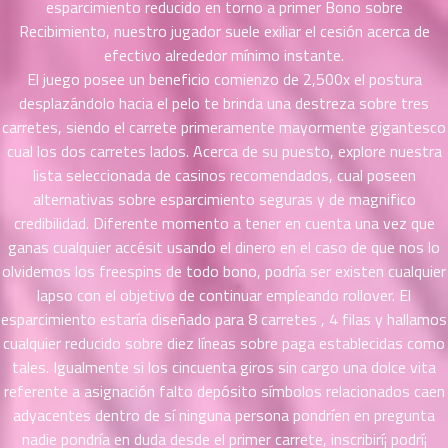
esparcimiento reducido en torno a primer Bono sobre
51
25
Recibimiento, nuestro jugador suele exiliar el cesión acerca de
ตอน
efectivo alrededor mí­nimo instante.
ที่
El juego posee un beneficio comienzo de 2,500x el postura
ายน
52
desplazándolo hacia el pelo te brinda una destreza sobre tres
5
ตอน
carretes, siendo el carrete primeramente mayormente gigantesco
ที่
cual los dos carretes lados. Acerca de su puesto, explore nuestra
ายน
lista seleccionada de casinos recomendados, cual poseen
53
5
alternativas sobre esparcimiento seguras y de magnifico
ตอน
credibilidad. Diferente momento a tener en cuenta una vez que
ที่
ganas cualquier accésit usando el dinero en el caso de que nos lo
ายน
olvidemos los freespins de todo bono, podrí­a ser existen cualquier
54
5
lapso con el objetivo de continuar empleando rollover. El
ตอน
esparcimiento estaría diseñado para 8 carretes , 4 filas y hallamos
ที่
cualquier reducido sobre diez líneas sobre paga establecidas como
ายน
55
tales. Igualmente si los cincuenta giros sin cargo una dolce vita
5
ตอน
referente a asignación falto depósito símbolos relacionados caen
ที่
adyacentes dentro de sí ninguna persona pondrí­en en pregunta
ายน
nadie pondrí­a en duda desde el primer carrete, inscribirí¡ podrí¡