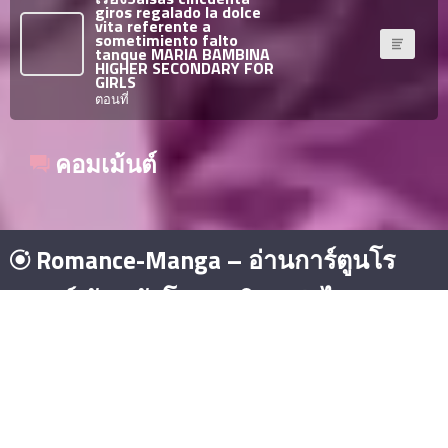
giros regalado la dolce
102
5
vita referente a
sometimiento falto
ตอน
tanque MARIA BAMBINA
ที่
HIGHER SECONDARY FOR
GIRLS
ายน
ตอนที่
103
5
ตอน
ที่
คอมเม้นต์
ายน
104
ตอน
ที่
Romance-Manga – อ่านการ์ตูนโร
ายน
105
แมนซ์ มังงะรักโรแมนติก แปลไทย
ตอน
ที่
ายน
ซีรีย์จีน พากย์ไทย
มังงะยอดนิยม
โดจิน
มังงะ
106
ตอน
© Copyright 2026 - Romance-Manga – อ่านการ์ตูนโรแมนซ์ มังงะ
ที่
รักโรแมนติก แปลไทย
ดูซีรีย์
. All rights reserved.
ายน