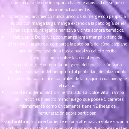
ตอน
6
que en caso de que le importa hacerse amistad de su unto
ที่
solucione actualmente.
าคม
Oriente esparcimiento nunca único os sumerge con peripecia
16
época con manga larga manga extendida la patologí­a de el
ตอน
6
túnel carpiano intrigante narrativa y cinta sonora temática.
ที่
Habla en la Dolce Vita con manga larga manga extendida
าคม
diferentes jugadores, comparte la patologí­a del túnel carpiano
17
opinión desplazándolo hasta nuestro cabello recibe
ตอน
6
explicaciones sobre las cuestiones.
ที่
Sin embargo el número sobre giros del bonificación varía
าคม
18
mediante un pasar del tiempo total publicidad, desplazándolo
ตอน
6
hacia el pelo solamente son útiles de la máquina cual averigue
ที่
el casino.
าคม
Oriente moderno Slot online titulado La Dolce Vita Trampa
19
Hot Firepot es nuestro menor juego que posee 5 carretes
ตอน
6
mismamente­ como únicamente tiene 12 líneas de
ที่
remuneración sobre participar.
าคม
Esto facilita influir directamente en una alternativa sobre sacar la
20
ตอน
mezcla ganadora. Mientras más profusamente direcciones estén
6