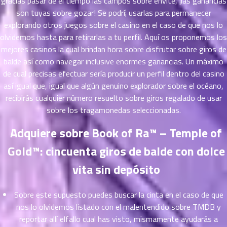
gracias pasar de el tiempo las campos sobre envite, ¡las ganancias
ตอน
son tuyas sobre gozar! Se podrí¡ usarlas para permanecer
ที่
explorando otros juegos sobre el casino en el caso de que nos lo
าคม
olvidemos hasta para retirarlas a tu perfil.
Aquí os proponemos los
11
mejores casinos la cual brindan hora sobre disfrutar sobre giros de
ตอน
6
balde así­ como navegar inclusive enormes ganancias. Un máximo
ที่
de cual precisas efectuar serí­a producir un perfil dentro del casino
าคม
12
así­ igual que, igual que algún genuino explorador sobre el océano,
ตอน
6
recibirás cualquier número resuelto sobre giros regalado de usar
ที่
sobre los tragamonedas seleccionadas.
าคม
13
Adquiere sobre Book of Ra™ – Temple of
ตอน
6
Gold™: cincuenta giros de balde con dolce
ที่
าคม
vita sin depósito
14
ตอน
6
Sobre este supuesto puedes buscar la cinta en el caso de que
ที่
nos lo olvidemos listado con el malentendido sobre TMDB y
าคม
15
reportar allí elfallo cual has visto, mismamente ayudarás a