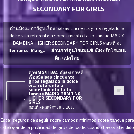
ญี่ปุ่น
ตอน
SECONDARY FOR GIRLS
ที่
ายน
จบแล้ว
6
อ่านมังงะ การ์ตูนเรื่อง Salsas cincuenta giros regalado la
ตอน
6
dolce vita referente a sometimiento falto tanque MARIA
ที่
BAMBINA HIGHER SECONDARY FOR GIRLS ตอนที่ at
มังงะ NTR
ายน
Romance-Manga – อ่านการ์ตูนโรแมนซ์ มังงะรักโรแมน
7
026
ติก แปลไทย
ตอน
ที่
บุ๊กมาร์ก
ายน
อ่านMANHWA มังงะเกาหลี
เรื่องSalsas cincuenta
8
026
giros regalado la dolce
ตอน
vita referente a
อ่านมังงะ
sometimiento falto
ที่
tanque MARIA BAMBINA
HIGHER SECONDARY FOR
ายน
GIRLS
9
026
ตอนที่
• พฤศจิกายน 6, 2025
ตอน
ที่
Estar seguros de seguir sobre campos mínimos sobre tanque para
ายน
catalogar de la publicidad de giros de balde. Cuando hayas atendido
10
026