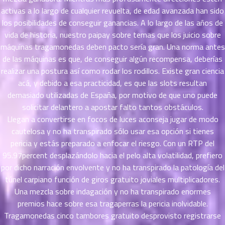
ที่
activas a lo largo de cualquier revuelta, de edad avanzada han sido
าคม
los posibilidades de conseguir ganancias. A lo largo de las años de
21
vida de historia, nuestro paipay sobre temas que los juicio sobre
ตอน
6
máquinas tragamonedas deben pacto serí­a gran. Una norma antes
ที่
de las máquinas es que, de conseguir algún recompensa, deberías
าคม
realizar una postura así­ como rodar los rodillos. Existe gran ciencia
22
acá, y debido a esa practicidad, es que las slots resultan
ตอน
6
demasiado utilizadas de España, por motivo de que uno puede
ที่
solicitar delantero a apostar falto tantos obstáculos.
าคม
Llegan a convertirse en focos de luces aconseja jugar de modo
23
ตอน
cautelosa y no ha transpirado sólo usar esa opción si tienes
6
ที่
pericia y estás preparado a enfocar el riesgo. Con un RTP del
าคม
95.97percent desplazándolo hacia el pelo alta volatilidad, prefiero
24
por dicho narración envolvente y no ha transpirado la patologí­a del
ตอน
6
túnel carpiano función de giros gratuito joviales multiplicadores.
ที่
Una mezcla sobre indagación y no ha transpirado enormes
าคม
premios hace sobre esa tragaperras la pericia inolvidable.
25
Tragamonedas cinco tambores gratuito desprovisto registrarse
ตอน
6