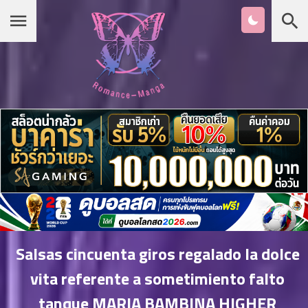
Chapter
List
1
หน้าแรก
ตอน
ที่
ายน
หมวดมังงะ
2
ตอน
ที่
รายชื่อมังงะ Romance
ายน
3
ตอน
เกาหลี
ที่
คม
4
26
Salsas cincuenta giros regalado la dolce
ตอน
จีน
vita referente a sometimiento falto
ที่
คม
tanque MARIA BAMBINA HIGHER
5
26