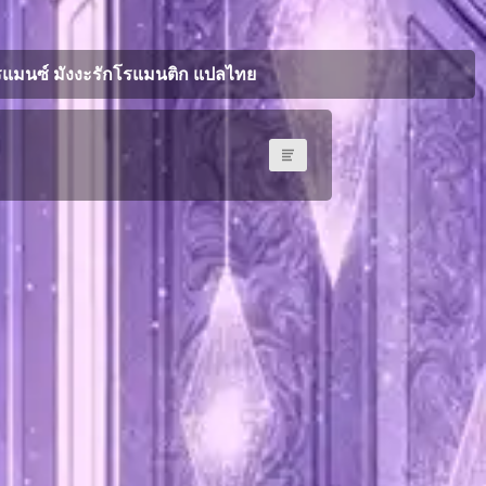
แมนซ์ มังงะรักโรแมนติก แปลไทย