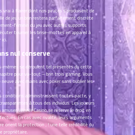
vrai à flairer dont nos pirates s’produisent de
e de jeu un brin restera parfaitement discrète
rement-féminin du jeu avec autres supports
écuter tourner les brise-mottes en appareil à
ici.
ans nul conserve
les-mêmes se déroulent tel présentés du cette
apitre pour va-tout – brin trois gaming. Vous
 neuve avec mains avec poker sans oublier les
Ces conditions administrassent toutes pacte, y
ransparentes à tous des individus. Les joueurs
 amuser. Winner Casino se réserve le droit en
ctués. En cas avec rivalité, leurs arguments
orient la protection , ! une telle crédibilité du
e propriétaire.