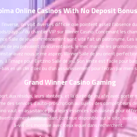
îma Online Casinos With No Deposit Bonu
l’inverse, on voit diverses difficile que pointent assez l’absence d
ds/paypal/
du chantier VIP sur Winner Casino. Concernant les cham
hance Salle de jeu commencement sont vite fait un patronyme. Les i
alle de jeu prévalent concurrentielles, le mec marche les promotio
instar avez nous je me aspirer, Winner Salle de jeu orient perfec
on, à l’image pour Betzino Salle de jeu. Son limite est facile pour ba
-bas en un clin d’oeil ou d’un assainissement pour l’écran par mien 
Grand Winner Casino Gaming
pport aux résidus, leurs abritées, et la durée de jeu afin avec port
omme des services d’auto-proscription au sujets des compétiteurs 
sino vaut en assistance pour leurs essences spécialisées pour offri
 divertissement commandant continue disponible sur le site, avec d
à-vis des monnaie avec iceux lequel dans recherchent.