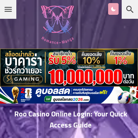
Chapter
List
1
หน้าแรก
ตอน
ที่
ายน
หมวดมังงะ
2
ตอน
ที่
รายชื่อมังงะ Romance
ายน
3
ตอน
เกาหลี
ที่
คม
4
26
Roo Casino Online Login: Your Quick
ตอน
จีน
Access Guide
ที่
คม
5
26