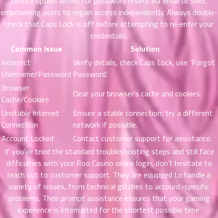
service option allows for password resets via email or SMS,
ที่
empowering users to regain access independently. Always double-
าคม
check that Caps Lock is off before attempting to re-enter your
26
credentials.
ตอน
6
ที่
Common Issue
Solution
าคม
Incorrect
Verify details, check Caps Lock, use ‘Forgot
27
Username/Password
Password’.
ตอน
6
Browser
ที่
Clear your browser’s cache and cookies.
Cache/Cookies
าคม
28
Unstable Internet
Ensure a stable connection; try a different
ตอน
6
Connection
network if possible.
ที่
Account Locked
Contact customer support for assistance.
าคม
If you’ve tried the standard troubleshooting steps and still face
29
difficulties with your Roo Casino online login, don’t hesitate to
ตอน
6
reach out to customer support. They are equipped to handle a
ที่
variety of issues, from technical glitches to account-specific
าคม
30
problems. Their prompt assistance ensures that your gaming
ตอน
6
experience is interrupted for the shortest possible time.