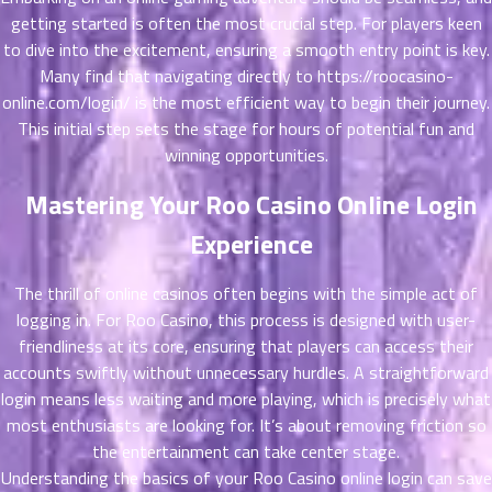
ตอน
getting started is often the most crucial step. For players keen
ที่
to dive into the excitement, ensuring a smooth entry point is key.
าคม
Many find that navigating directly to
https://roocasino-
11
online.com/login/
is the most efficient way to begin their journey.
ตอน
6
This initial step sets the stage for hours of potential fun and
ที่
winning opportunities.
าคม
12
Mastering Your Roo Casino Online Login
ตอน
6
ที่
Experience
าคม
13
The thrill of online casinos often begins with the simple act of
ตอน
6
logging in. For Roo Casino, this process is designed with user-
ที่
friendliness at its core, ensuring that players can access their
าคม
accounts swiftly without unnecessary hurdles. A straightforward
14
login means less waiting and more playing, which is precisely what
ตอน
6
ที่
most enthusiasts are looking for. It’s about removing friction so
าคม
the entertainment can take center stage.
15
Understanding the basics of your Roo Casino online login can save