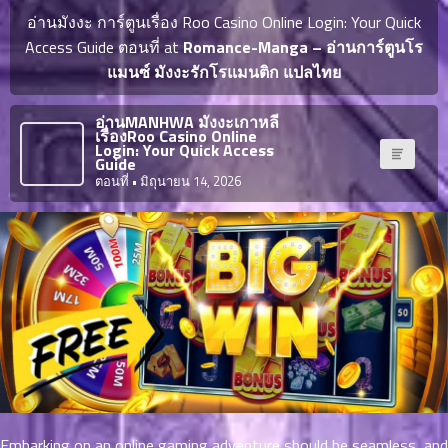
ญี่ปุ่น
ตอน
อ่านมังงะ การ์ตูนเรื่อง Roo Casino Online Login: Your Quick
ที่
Access Guide ตอนที่ at
Romance-Manga – อ่านการ์ตูนโร
ายน
แมนซ์ มังงะรักโรแมนติก แปลไทย
จบแล้ว
6
ตอน
6
อ่านMANHWA มังงะเกาหลี
ที่
เรื่องRoo Casino Online
มังงะ NTR
Login: Your Quick Access
ายน
Guide
7
026
ตอนที่
• มิถุนายน 14, 2026
ตอน
ที่
บุ๊กมาร์ก
ายน
8
026
ตอน
อ่านมังงะ
ที่
ายน
9
026
ตอน
ที่
ายน
10
026
Embarking on an online gaming adventure should be seamless, and