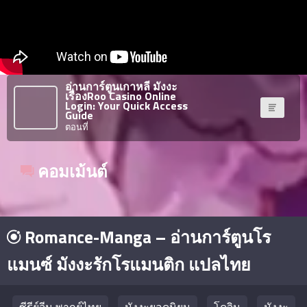
าคม
41
ตอน
6
ที่
นธ์
42
26
อ่านการ์ตูนเกาหลี มังงะ
เรื่องRoo Casino Online
ตอน
Login: Your Quick Access
ที่
Guide
นธ์
ตอนที่
43
26
ตอน
คอมเม้นต์
ที่
นธ์
44
26
ตอน
ที่
Romance-Manga – อ่านการ์ตูนโร
นธ์
แมนซ์ มังงะรักโรแมนติก แปลไทย
45
26
ตอน
ที่
ซีรีย์จีน พากย์ไทย
มังงะยอดนิยม
โดจิน
มังงะ
นธ์