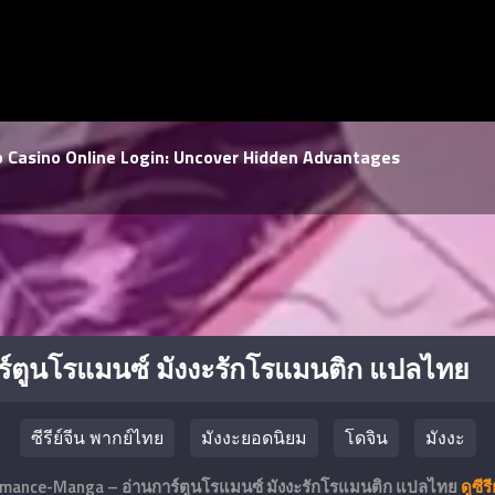
Roo Casino Online Login: Uncover Hidden Advantages
์ตูนโรแมนซ์ มังงะรักโรแมนติก แปลไทย
ซีรีย์จีน พากย์ไทย
มังงะยอดนิยม
โดจิน
มังงะ
Romance-Manga – อ่านการ์ตูนโรแมนซ์ มังงะรักโรแมนติก แปลไทย
ดูซีรี