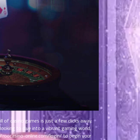
l of casino games is just a few clicks away.
ooking to dive into a vibrant gaming world,
//roocasino-online.com/login/
to begin your