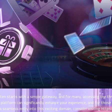
en starts with a simple gateway, and for many, accessing the thril
latform can significantly enhance your experience, and for those l
 a seamless entry into this exciting domain, consider visiting
https: