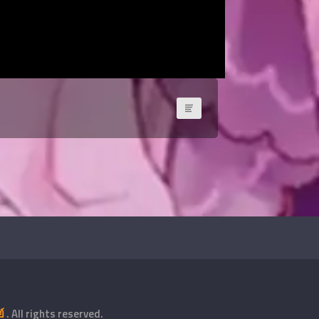
ย์
. All rights reserved.