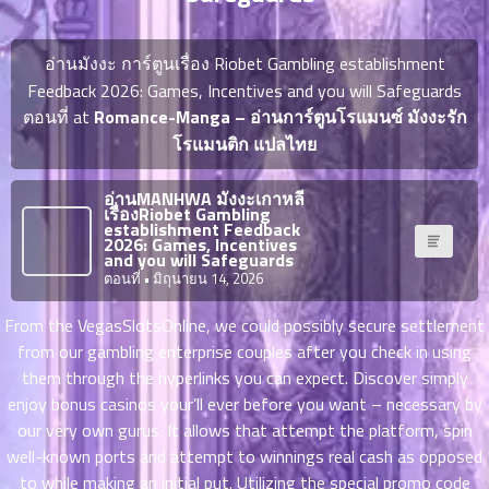
ญี่ปุ่น
ตอน
ที่
อ่านมังงะ การ์ตูนเรื่อง Riobet Gambling establishment
ายน
จบแล้ว
Feedback 2026: Games, Incentives and you will Safeguards
6
ตอนที่ at
Romance-Manga – อ่านการ์ตูนโรแมนซ์ มังงะรัก
ตอน
6
ที่
โรแมนติก แปลไทย
มังงะ NTR
ายน
7
026
อ่านMANHWA มังงะเกาหลี
ตอน
เรื่องRiobet Gambling
establishment Feedback
ที่
บุ๊กมาร์ก
2026: Games, Incentives
and you will Safeguards
ายน
ตอนที่
• มิถุนายน 14, 2026
8
026
ตอน
อ่านมังงะ
From the VegasSlotsOnline, we could possibly secure settlement
ที่
from our gambling enterprise couples after you check in using
ายน
them through the hyperlinks you can expect. Discover simply
9
026
enjoy bonus casinos your’ll ever before you want – necessary by
ตอน
ที่
our very own gurus. It allows that attempt the platform, spin
ายน
well-known ports and attempt to winnings real cash as opposed
10
026
to while making an initial put. Utilizing the special promo code