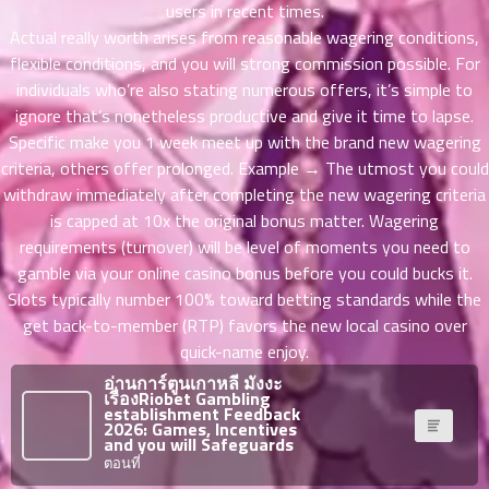
users in recent times.
ที่
Actual really worth arises from reasonable wagering conditions,
าคม
flexible conditions, and you will strong commission possible. For
21
individuals who’re also stating numerous offers, it’s simple to
ตอน
6
ที่
ignore that’s nonetheless productive and give it time to lapse.
าคม
Specific make you 1 week meet up with the brand new wagering
22
criteria, others offer prolonged. Example → The utmost you could
ตอน
6
withdraw immediately after completing the new wagering criteria
ที่
is capped at 10x the original bonus matter. Wagering
าคม
requirements (turnover) will be level of moments you need to
23
gamble via your online casino bonus before you could bucks it.
ตอน
6
Slots typically number 100% toward betting standards while the
ที่
get back-to-member (RTP) favors the new local casino over
าคม
quick-name enjoy.
24
ตอน
6
อ่านการ์ตูนเกาหลี มังงะ
เรื่องRiobet Gambling
ที่
establishment Feedback
2026: Games, Incentives
าคม
and you will Safeguards
25
ตอนที่
ตอน
6