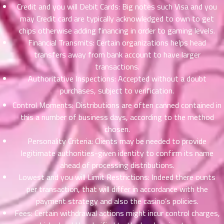
ที่
Credit and you will Debit Cards: Big notes such Visa and you
าคม
may Credit card are typically acknowledged to own to get
26
chips otherwise adding financing in order to gaming levels.
ตอน
6
Financial Transmits: Certain organizations helps head
ที่
transfers away from bank account to have larger
าคม
transactions.
27
Authoritative Inspections: Accepted without a doubt
ตอน
6
purchases, subject to verification.
ที่
าคม
Control Moments: Distributions are often canned contained in
28
this a number of business days, according to the method
ตอน
6
chosen.
ที่
Personality Criteria: Clients may be needed to provide
าคม
legitimate authorities-given identity to confirm its name
29
ahead of processing distributions.
ตอน
6
Lowest and you will Limit Restrictions: Indeed there ounts
ที่
per transaction, that will differ in accordance with the
าคม
payment strategy and also the casino’s policies.
30
Fees: Certain withdrawal actions might incur control charges,
ตอน
6