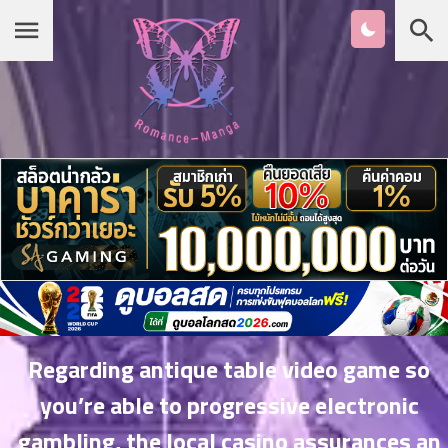
Chapter
List
1
หน้าแรก
ตอน
ที่
ายน
หมวดมังงะ
2
ตอน
ที่
รายชื่อมังงะ Romance
ายน
3
ตอน
เกาหลี
ที่
คม
4
26
Regarding antique table video game so
ตอน
จีน
you’re able to progressive electronic
ที่
คม
gambling, the local casino assurances an
5
26