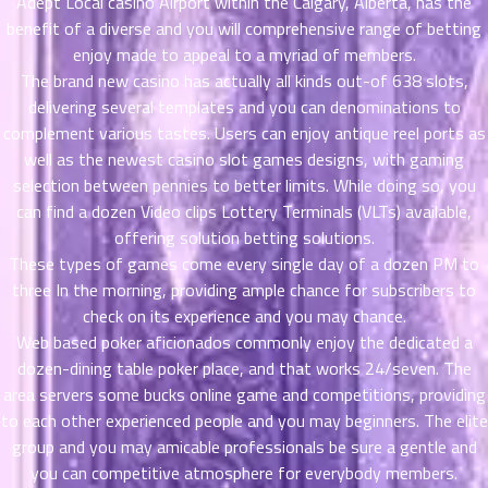
Adept Local casino Airport within the Calgary, Alberta, has the
ตอน
benefit of a diverse and you will comprehensive range of betting
ที่
enjoy made to appeal to a myriad of members.
าคม
The brand new casino has actually all kinds out-of 638 slots,
11
delivering several templates and you can denominations to
ตอน
6
ที่
complement various tastes. Users can enjoy antique reel ports as
าคม
well as the newest casino slot games designs, with gaming
12
selection between pennies to better limits. While doing so, you
ตอน
6
can find a dozen Video clips Lottery Terminals (VLTs) available,
ที่
offering solution betting solutions.
าคม
These types of games come every single day of a dozen PM to
13
three In the morning, providing ample chance for subscribers to
ตอน
6
check on its experience and you may chance.
ที่
Web based poker aficionados commonly enjoy the dedicated a
าคม
dozen-dining table poker place, and that works 24/seven. The
14
area servers some bucks online game and competitions, providing
ตอน
6
ที่
to each other experienced people and you may beginners. The elite
าคม
group and you may amicable professionals be sure a gentle and
15
you can competitive atmosphere for everybody members.