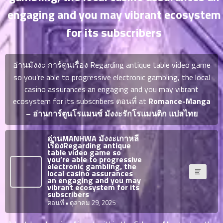
ญี่ปุ่น
ตอน
engaging and you may vibrant ecosystem
ที่
for its subscribers
ายน
จบแล้ว
6
ตอน
6
ที่
อ่านมังงะ การ์ตูนเรื่อง Regarding antique table video game
มังงะ NTR
ายน
so you’re able to progressive electronic gambling, the local
7
026
casino assurances an engaging and you may vibrant
ตอน
ecosystem for its subscribers ตอนที่ at
Romance-Manga
ที่
บุ๊กมาร์ก
– อ่านการ์ตูนโรแมนซ์ มังงะรักโรแมนติก แปลไทย
ายน
8
026
อ่านMANHWA มังงะเกาหลี
ตอน
อ่านมังงะ
เรื่องRegarding antique
ที่
table video game so
you’re able to progressive
ายน
electronic gambling, the
local casino assurances
9
026
an engaging and you may
ตอน
vibrant ecosystem for its
subscribers
ที่
ตอนที่
• ตุลาคม 29, 2025
ายน
10
026