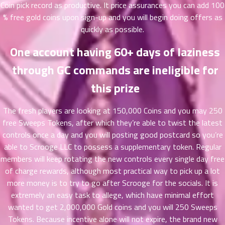
ที่
Coin pick record as productive. It price assurances you can add 100
าคม
% free gold coins upon sign-up and you will begin doing offers as
31
quickly as possible.
ตอน
6
ที่
One account having 60+ days of laziness
าคม
through GC commands are ineligible for
32
ตอน
6
this prize
ที่
าคม
The fresh players are looking at 150,000 Coins and you may 250
33
ตอน
free Sweeps Tokens, after which they’re able to twist the latest
6
ที่
controls once a day and you will posting good postcard so you’re
าคม
able to Scrooge LLC to possess a supplementary token. Regular
34
members will keep rotating the new controls every single day free
ตอน
6
of charge rewards, although most practical way to pick up a lot
ที่
more money is to try to go after Scrooge for the socials. It is
าคม
extremely an easy task to allege, which have minimal effort
35
wanted to get 2,000,000 Gold coins and you will 250 Sweeps
ตอน
6
Tokens. Because incentive alone will not expire, the brand new
ที่