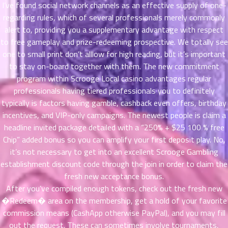
ตอน
6
I’ve found social network channels as an effective supply of one-
ที่
regarding rules, which of several professionals merely commonly
าคม
alert to, providing you a supplementary advantage with respect
16
to free gameplay and prize-redeeming prospective. We totally see
ตอน
6
one to small print don’t alllow for high reading, but it’s important
ที่
to stay on-board together with them. The new commitment
าคม
program within Scrooge Local casino advantages regular
17
professionals having tiered professionals you to definitely
ตอน
6
ที่
typically is factors having gamble, cashback even offers, birthday
าคม
incentives, and VIP-only campaigns. The newest people is claim a
18
headline invited package detailed with a “250% + $25 100 % free
ตอน
6
Chip” added bonus so you can amplify your first deposit play. No,
ที่
it’s not necessary to get into an excellent Scrooge Gambling
าคม
establishment discount code through the join in order to claim the
19
fresh new acceptance bonus.
ตอน
6
After you’ve compiled enough tokens, check out the fresh new
ที่
�Redeem� area on the membership, get a hold of your favorite
าคม
commission means (CashApp otherwise PayPal), and you may fill
20
out the request. These can sometimes involve tournaments,
ตอน
6