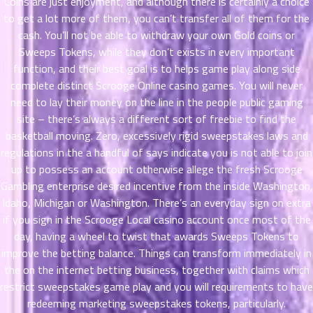
Coins are just enjoyment, and although there is certainly a choice
ตอน
to get a lot more of them, you can’t transfer all of them for the
ที่
cash. You’ll not be able to withdraw your own Gold coins or
าคม
Sweeps Tokens, while they don’t exists in every important
11
function, and their best goal is to helps game play along side
ตอน
6
ที่
complete distinct Scrooge Online casino games. You will never
าคม
need to lay their money on the line in the people public gaming
12
site – there’s always a different sort of freebie to find the
ตอน
6
basketball moving. Zero, excessively rigid sweepstakes laws and
ที่
regulations in the a handful of says indicate you is not able to join
าคม
up to possess an account otherwise allege the fresh Scrooge
13
Gambling enterprise desired incentive from the inside Washington,
ตอน
6
Idaho, Michigan or Washington. There’s an everyday sign on extra
ที่
if you sign in the Scrooge Local casino account once most of the
าคม
day, having a wheel to twist that awards Sweeps Tokens to
14
improve the betting balance. Things can transform immediately in
ตอน
6
ที่
the on the internet betting business, together with claims which
าคม
restrict sweepstakes game play and you will requirements to have
15
redeeming marketing sweepstakes tokens, particularly.