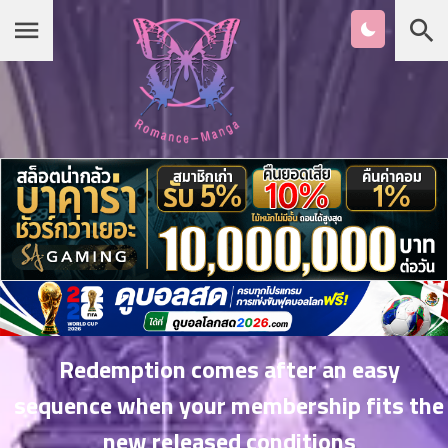
Chapter
List
1
หน้าแรก
ตอน
ที่
ายน
หมวดมังงะ
2
ตอน
ที่
เกาหลี
ายน
3
ตอน
รายชื่อมังงะ Romance
ที่
คม
4
26
Redemption comes after an easy
ตอน
จีน
sequence when your membership fits the
ที่
คม
new released conditions
5
26