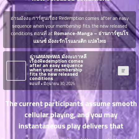
ญี่ปุ่น
ตอน
ที่
อ่านมังงะ การ์ตูนเรื่อง Redemption comes after an easy
ายน
จบแล้ว
sequence when your membership fits the new released
6
conditions ตอนที่ at
Romance-Manga – อ่านการ์ตูนโร
ตอน
6
ที่
แมนซ์ มังงะรักโรแมนติก แปลไทย
มังงะ NTR
ายน
7
026
อ่านMANHWA มังงะเกาหลี
ตอน
เรื่องRedemption comes
after an easy sequence
ที่
บุ๊กมาร์ก
when your membership
fits the new released
ายน
conditions
8
026
ตอนที่
• มิถุนายน 30, 2026
ตอน
อ่านมังงะ
ที่
The current participants assume smooth
ายน
9
026
cellular playing, and you may
ตอน
ที่
instantaneous play delivers that
ายน
10
026