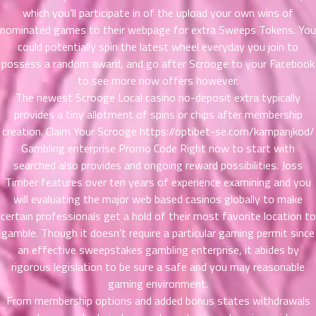
ที่
which you’ll participate in of the upload your own wins of
าคม
nominated games to their webpage for extra Sweeps Tokens. You
21
could potentially spin the latest wheel everyday you join to
ตอน
6
possess a random award, and go after Scrooge to your Facebook
ที่
to see more now offers however.
าคม
The newest Scrooge Local casino no-deposit extra typically
22
provides a tiny allotment of spins or chips after membership
ตอน
6
creation. Claim Your Scrooge
https://optibet-se.com/kampanjkod/
ที่
Gambling enterprise Promo Code Right now to start with
าคม
searched also provides and ongoing reward possibilities. Joss
23
Timber features over ten years of experience examining and you
ตอน
6
ที่
will evaluating the major web based casinos globally to make
าคม
certain professionals get a hold of their most favorite location to
24
gamble. Though it doesn’t require a particular gaming permit since
ตอน
6
an effective sweepstakes gambling enterprise, it abides by
ที่
rigorous legislation to be sure a safe and you may reasonable
าคม
gaming environment.
25
From membership options and added bonus states withdrawals
ตอน
6