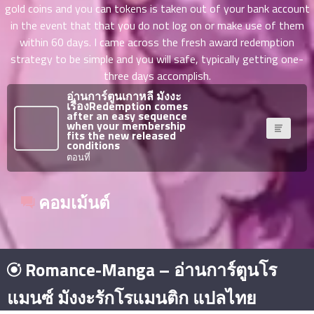
gold coins and you can tokens is taken out of your bank account
าคม
in the event that that you do not log on or make use of them
36
ตอน
within 60 days. I came across the fresh award redemption
6
ที่
strategy to be simple and you will safe, typically getting one-
าคม
three days accomplish.
37
อ่านการ์ตูนเกาหลี มังงะ
ตอน
6
เรื่องRedemption comes
after an easy sequence
ที่
when your membership
fits the new released
าคม
conditions
38
ตอนที่
ตอน
6
ที่
าคม
คอมเม้นต์
39
ตอน
6
ที่
าคม
Romance-Manga – อ่านการ์ตูนโร
40
ตอน
6
แมนซ์ มังงะรักโรแมนติก แปลไทย
ที่