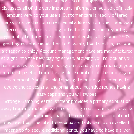
and you can technical support, so it comprehensive guide
ที่
discusses all of the very important information you to definitely
าคม
amount very to your users. Customer care is readily offered
26
thanks to alive chat or current email address from the if you want
ตอน
6
ที่
recommendations starting or features questions regarding
าคม
gameplay features. Create your membership, allege your 250%
27
greeting incentive in addition to $twenty five free chip, and you
ตอน
6
are ready to enjoy. Account management have are manufactured
ที่
straight into the new playing screen, allowing you to look at your
าคม
harmony, review exchange background, and you can manage your
28
membership setup from the absolute comfort of the online game
ตอน
6
environment. You’ll be able to navigate online game menus, to
ที่
evolve choice designs, and bring about incentive rounds having
าคม
easy taps and you will swipes.
29
Scrooge Gambling establishment provides a primary stipulation
ตอน
6
ที่
away from instructions within specific go out frames to possess
าคม
professionals becoming qualified to receive the additional each
30
day incentive. The latest everyday controls spin is an excellent
ตอน
6
means to fix secure additional perks, you have to have a silver