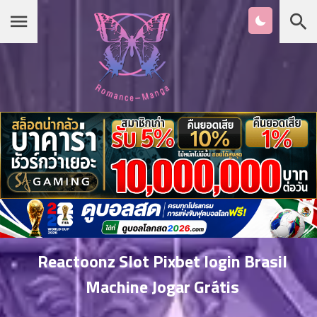
Chapter
List
1
หน้าแรก
ตอน
ที่
ายน
หมวดมังงะ
2
ตอน
ที่
รายชื่อมังงะ Romance
ายน
3
ตอน
เกาหลี
ที่
คม
4
26
Reactoonz Slot Pixbet login Brasil
ตอน
จีน
Machine Jogar Grátis
ที่
คม
5
26