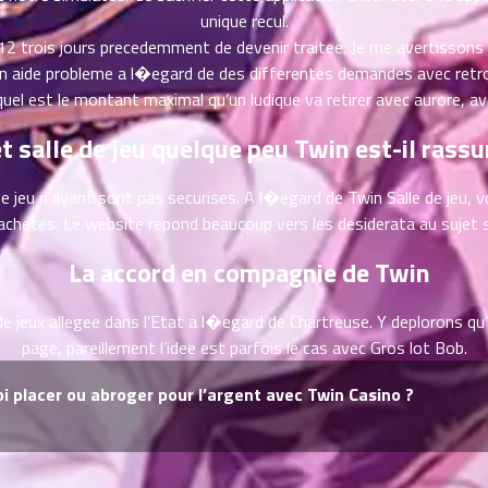
unique recul.
12 trois jours precedemment de devenir traitee. Je me avertissons
n aide probleme a l�egard de des differentes demandes avec retr
quel est le montant maximal qu’un ludique va retirer avec aurore, 
t salle de jeu quelque peu Twin est-il rassu
 jeu n’ayant sont pas securises. A l�egard de Twin Salle de jeu, v
achetes. Le website repond beaucoup vers les desiderata au sujet s
La accord en compagnie de Twin
 de jeux allegee dans l’Etat a l�egard de Chartreuse. Y deplorons qu
page, pareillement l’idee est parfois le cas avec Gros lot Bob.
uoi placer ou abroger pour l’argent avec Twin Casino ?