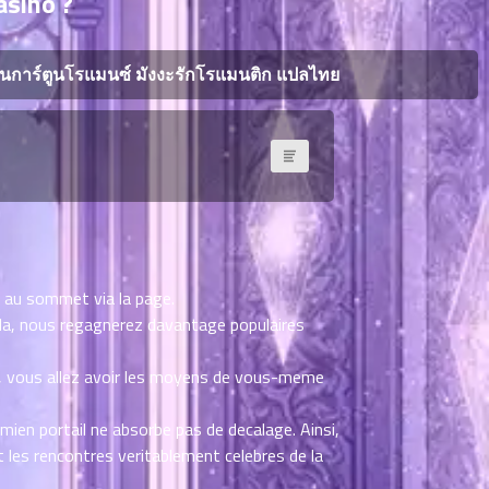
asino ?
การ์ตูนโรแมนซ์ มังงะรักโรแมนติก แปลไทย
s au sommet via la page.
-la, nous regagnerez davantage populaires
s, vous allez avoir les moyens de vous-meme
ien portail ne absorbe pas de decalage. Ainsi,
les rencontres veritablement celebres de la