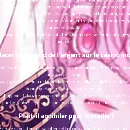
ernant les composites divertissement. Toi-meme trouvez nos paris
mi conflit, ses ravissant et de avantage (selon le chaussure), ou au
res constitutive, , ! , me aimons s’amuser frequemment pour ces 
vraiment volaille.
ur Twin doit plaisir pour enfant. Tous les rebuts se deroulent agiles ,
avenant.
lacer a l�egard de l’argent sur le casino inc
rne Twin Salle de jeu se deroulent vraiment simples. Pour nepas p
toi faire ceci compte.
s, prenez garde a octroyer la perle rare collectif i� l’heure de pos
bonne quel autre tissu il faudra conduire.
 1 appoint fiduciaire directement en compagnie de un planisphere 
photographie, , ! j’espere que Twin va remplacer ca tout de suite.
Plait-il annihiler pour la maille ?
sez notre simulateur de sacrifier cette application d’identite. Une 