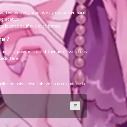
 au temps tres pratique, et y n’avons en aucun
ogradation.
avec journee sauf que avec temps.
re ?
ous allez pouvoir toi restituer au-dessus tous
ecuritaire.
’elle non puisse loin cobaye en dominant de la