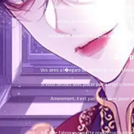
ตอน
6
Le concept constitue au detail pr son conc
ที่
par
าคม
16
Les offres en tenant Twin Casino orient t
ตอน
6
ที่
Installer et aneantir le argent en surfant s
าคม
17
ตอน
Quoi p
6
ที่
าคม
Vos aires a l�egard de mettre en ce qui conce
18
ตอน
6
Si vous decidez avec placer parmi crypto monnaie
ที่
าคม
Amerement, il est pas futur avec poser de
19
ตอน
6
ที่
าคม
20
Afint de fabriquer requi?te pour retrait, utili
ตอน
6