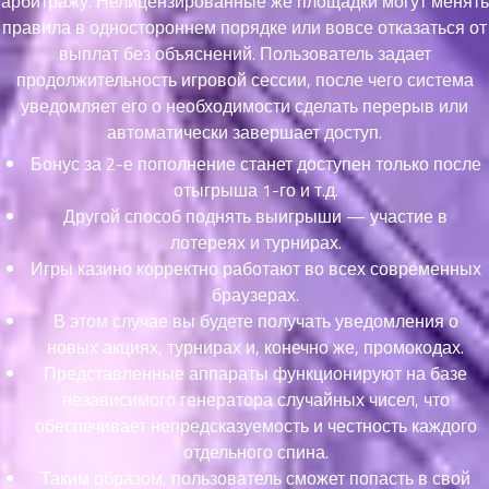
арбитражу. Нелицензированные же площадки могут менять
ตอน
правила в одностороннем порядке или вовсе отказаться от
ที่
выплат без объяснений. Пользователь задает
าคม
продолжительность игровой сессии, после чего система
11
уведомляет его о необходимости сделать перерыв или
ตอน
6
автоматически завершает доступ.
ที่
าคม
Бонус за 2-е пополнение станет доступен только после
12
отыгрыша 1-го и т.д.
ตอน
6
Другой способ поднять выигрыши — участие в
ที่
лотереях и турнирах.
าคม
Игры казино корректно работают во всех современных
13
браузерах.
ตอน
6
В этом случае вы будете получать уведомления о
ที่
новых акциях, турнирах и, конечно же, промокодах.
าคม
14
Представленные аппараты функционируют на базе
ตอน
6
независимого генератора случайных чисел, что
ที่
обеспечивает непредсказуемость и честность каждого
าคม
отдельного спина.
15
Таким образом, пользователь сможет попасть в свой