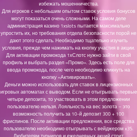
ตอน
избежать мошенничества.
ที่
Для игроков с небольшим опытом ставок условия бонусов
ายน
могут показаться очень сложными. На самом деле
72
5
администрация казино 1xslots пытается максимально
ตอน
упростить их, но требования отдела безопасности порой не
ที่
дают этого сделать. Необходимо тщательно изучить
ายน
условия, прежде чем нажимать на кнопку участия в акции.
73
5
Для активации промокода 1хСлотс нужно зайти в свой
ตอน
ที่
профиль и выбрать раздел «Промо». Здесь есть поле для
ายน
ввода промокода, после чего необходимо кликнуть на
74
5
кнопку «Активировать».
ตอน
Деньги можно использовать для ставок в лицензионных
ที่
игровых автоматах с выводом. Если не отыгрывать первые
ายน
четыре депозита, то участвовать в этом предложении
75
5
пользователю нельзя. Лояльность на вес золота – это
ตอน
возможность получить за 10-й депозит 300 + 100
ที่
фриспинов. После активации предложения, все средства
ายน
пользователю необходимо отыгрывать с вейджером x35.
76
5
Любителям турниров и ежедневных акций стоит
ตอน