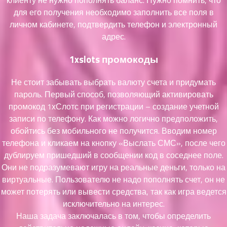
клиенту не нужно пополнять баланс. Нужно помнить, что
51
25
для его получения необходимо заполнить все поля в
ตอน
личном кабинете, подтвердить телефон и электронный
ที่
адрес.
ายน
52
5
1xslots промокоды
ตอน
ที่
Не стоит забывать выбрать валюту счета и придумать
ายน
пароль. Первый способ, позволяющий активировать
53
5
промокод 1хСлотс при регистрации – создание учетной
ตอน
записи по телефону. Как можно логично предположить,
ที่
обойтись без мобильного не получится. Вводим номер
ายน
54
5
телефона и кликаем на кнопку «Выслать СМС», после чего
ตอน
дублируем пришедший в сообщении код в соседнее поле.
ที่
Они не подразумевают игру на реальные деньги, только на
ายน
виртуальные. Пользователю не надо пополнять счет, он не
55
5
может потерять или вывести средства, так как игра ведется
ตอน
исключительно на интерес.
ที่
Наша задача заключалась в том, чтобы определить
ายน