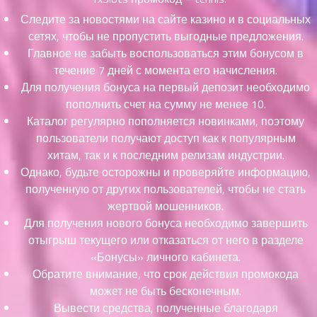
าคม
Следите за новостями на сайте казино и в социальных
41
сетях, чтобы не пропустить выгодные предложения.
ตอน
6
ที่
Главное не забыть воспользоваться этим бонусом в
นธ์
течение 7 дней с момента его начисления.
42
26
Для получения бонуса на первый депозит необходимо
ตอน
пополнить счет на сумму не менее 10.
ที่
Каталог регулярно пополняется новинками, поэтому
นธ์
пользователи получают доступ как к популярным
43
26
хитам, так и к последним релизам индустрии.
ตอน
Однако, будьте осторожны и проверяйте информацию,
ที่
полученную от других пользователей, чтобы не стать
นธ์
жертвой мошенников.
44
26
Для получения нового бонуса необходимо завершить
ตอน
ที่
отыгрыш текущего или отказаться от него в разделе
นธ์
«Бонусы» личного кабинета.
45
26
Обратите внимание, что срок действия промокода
ตอน
может не быть бесконечным.
ที่
Вывести средства, полученные благодаря
นธ์