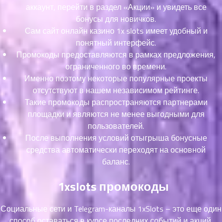
ตอน
6
аккаунт, перейти в раздел «Акции» и увидеть все
ที่
бонусы для новичков.
าคม
Сам сайт онлайн казино 1x slots имеет удобный и
16
понятный интерфейс.
ตอน
6
Промокоды предоставляются в рамках предложения,
ที่
ограниченного во времени.
าคม
17
Именно поэтому некоторые популярные проекты
ตอน
6
отсутствуют в нашем независимом рейтинге.
ที่
Такие промокоды распространяются партнерами
าคม
площадки и являются не менее выгодными для
18
пользователей.
ตอน
6
После выполнения условий отыгрыша бонусные
ที่
средства автоматически переходят на основной
าคม
баланс.
19
ตอน
6
1xslots промокоды
ที่
าคม
Социальные сети и Telegram-каналы 1xSlots – это еще один
20
ตอน
способ оставаться в курсе последних событий и акций.
6