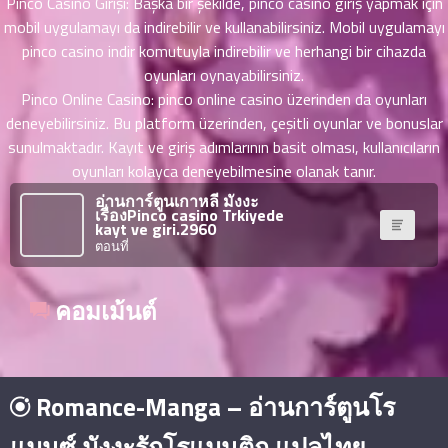
Pinco Casino Girişi: Başka bir şekilde, pinco casino giriş yapmak için
าคม
mobil uygulamayı da indirebilir ve kullanabilirsiniz. Mobil uygulamayı
36
pinco casino indir komutuyla indirebilir ve herhangi bir cihazda
ตอน
6
oyunları oynayabilirsiniz.
ที่
Pinco Online Casino: pinco online casino üzerinden da oyunları
าคม
deneyebilirsiniz. Bu platform üzerinden, çeşitli oyunlar ve bonuslar
37
sunulmaktadır. Kayıt ve giriş adımlarının basit olması, kullanıcıların
ตอน
6
ที่
oyunları kolayca deneyebilmesine olanak tanır.
าคม
อ่านการ์ตูนเกาหลี มังงะ
38
เรื่องPinco casino Trkiyede
kayt ve giri.2960
ตอน
6
ตอนที่
ที่
าคม
39
คอมเม้นต์
ตอน
6
ที่
าคม
40
Romance-Manga – อ่านการ์ตูนโร
ตอน
6
ที่
แมนซ์ มังงะรักโรแมนติก แปลไทย