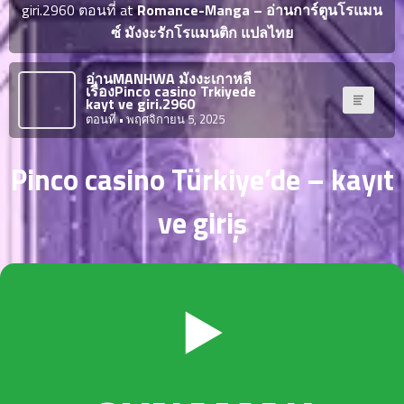
ญี่ปุ่น
giri.2960 ตอนที่ at
Romance-Manga – อ่านการ์ตูนโรแมน
ตอน
ซ์ มังงะรักโรแมนติก แปลไทย
ที่
ายน
จบแล้ว
6
อ่านMANHWA มังงะเกาหลี
เรื่องPinco casino Trkiyede
ตอน
6
kayt ve giri.2960
ที่
ตอนที่
• พฤศจิกายน 5, 2025
มังงะ NTR
ายน
7
026
Pinco casino Türkiye’de – kayıt
ตอน
ที่
บุ๊กมาร์ก
ve giriş
ายน
8
026
ตอน
อ่านมังงะ
ที่
ายน
▶️
9
026
ตอน
ที่
ายน
10
026