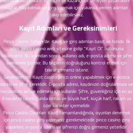
sunarak oyuncuların eğlenceli ve kazançlı bir deneyim yaşamasını
ที่
sağlar. Kaydolmak ve giriş yapmak için yukarıda verilen adımları
าคม
31
takip edebilirsiniz.
ตอน
6
Kayıt Adımları ve Gereksinimleri
ที่
าคม
32
Pinco Casino Türkiye’de: Kayıt ve giriş adımları basit ve hızlıdır. İlk
ตอน
6
adım, pinco casino web sitesine gidip “Kayıt Ol” butonuna
ที่
tıklamaktır. Bu adımdan sonra, kullanıcı adı, e-posta adresi ve şifre
าคม
belirlemek gerekir. Bu bilgilerin doğruluğunu kontrol etmek için
33
tekrar girmeniz istenir.
ตอน
6
Gereksinimler: Kayıt
casino pinco online
yapabilmek için e-posta
ที่
adresi ve şifre gereklidir. E-posta adresi, kaydınızın doğrulanması ve
าคม
hesabınızın aktive edilmesi için kullanılır. Şifre, güvenliğiniz için en az
34
8 karakter uzunluğunda olmalı ve büyük harf, küçük harf, rakam ve
ตอน
6
ที่
özel karakter içermelidir.
าคม
Pinco Casino Oyunları: Kayıt tamamlandığında, oyunları denemek
35
için pinco casino giriş yapmanız gerekmektedir. pinco casino giriş
ตอน
6
yaparken, e-posta adresi ve şifrenizi doğru girmeniz yeterlidir.
ที่