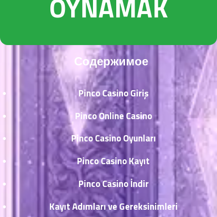
OYNAMAK
ตอน
ที่
าคม
11
ตอน
6
Содержимое
ที่
าคม
12
ตอน
6
Pinco Casino Giriş
ที่
าคม
Pinco Online Casino
13
ตอน
6
Pinco Casino Oyunları
ที่
าคม
Pinco Casino Kayıt
14
ตอน
6
Pinco Casino İndir
ที่
าคม
Kayıt Adımları ve Gereksinimleri
15