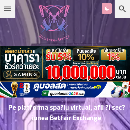
Chapter
List
1
หน้าแรก
ตอน
ที่
ายน
หมวดมังงะ
2
ตอน
ที่
รายชื่อมังงะ Romance
ายน
3
ตอน
เกาหลี
ที่
คม
4
26
Pe platforma spa?iu virtual, afli ?i sec?
ตอน
จีน
iunea Betfair Exchange
ที่
คม
5
26