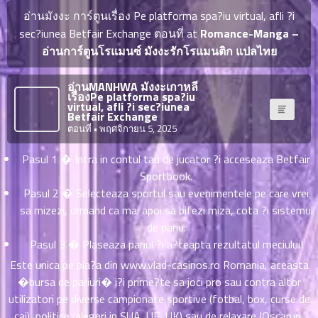
ญี่ปุ่น
ตอน
อ่านมังงะ การ์ตูนเรื่อง Pe platforma spa?iu virtual, afli ?i
ที่
sec?iunea Betfair Exchange ตอนที่ at
Romance-Manga –
ายน
อ่านการ์ตูนโรแมนซ์ มังงะรักโรแมนติก แปลไทย
จบแล้ว
6
ตอน
6
อ่านMANHWA มังงะเกาหลี
ที่
เรื่องPe platforma spa?iu
มังงะ NTR
virtual, afli ?i sec?iunea
ายน
Betfair Exchange
7
026
ตอนที่
• พฤศจิกายน 5, 2025
ตอน
ที่
บุ๊กมาร์ก
Pasul 1 � Intra in contul tau de jucator ?i acceseaza Betfair
ายน
Sportbook.
8
026
Pasul 2 � Selecteaza sportul sau evenimentele pe care vrei
ตอน
อ่านมังงะ
sa mizezi, urmand ca mai apoi sa bifezi miza, cota ?i sistemul
ที่
de pariu.
ายน
Pasul 3 � Plaseaza pariul ?i a?teapta rezultatul meciului!
9
026
ตอน
Este unica pe pia?a din
www.vlad-casinos.ro
Romania, aceasta
ที่
�bursa de pariuri� i?i prime?te sa joci pro sau contra altor
ายน
utilizatori pe diverse campionate sportive (fotbal, box, curse de
10
026
cai), politice (alegeri in SUA, UE, UK) sau de relaxare (Oscaruri,