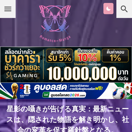
Chapter
List
1
หน้าแรก
ตอน
ที่
ายน
หมวดมังงะ
2
ตอน
ที่
รายชื่อมังงะ Romance
ายน
3
ตอน
เกาหลี
ที่
คม
4
26
星影の囁きが告げる真実：最新ニュー
ตอน
จีน
スは、隠された物語を解き明かし、社
ที่
คม
会の変革を促す羅針盤となる。
5
26