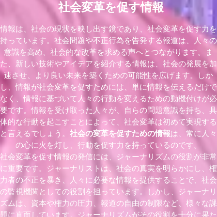
社会変革を促す情報
ที่
าคม
26
情報は、社会の現状を映し出す鏡であり、社会変革を促す力を
ตอน
6
持っています。社会問題や不正行為を告発する報道は、人々の
ที่
意識を高め、社会的な改革を求める声へとつながります。ま
าคม
た、新しい技術やアイデアを紹介する情報は、社会の発展を加
27
速させ、より良い未来を築くための可能性を広げます。しか
ตอน
6
し、情報が社会変革を促すためには、単に情報を伝えるだけで
ที่
なく、情報に基づいて人々の行動を変えるための動機付けが必
าคม
要です。情報を受け取った人々が、自らの問題意識を持ち、具
28
体的な行動を起こすことによって、社会変革は初めて実現する
ตอน
6
ที่
と言えるでしょう。
社会の変革を促すための情報
は、常に人々
าคม
の心に火を灯し、行動を促す力を持っているのです。
29
社会変革を促す情報の発信には、ジャーナリズムの役割が非常
ตอน
6
に重要です。ジャーナリストは、社会の真実を明らかにし、権
ที่
力者の不正を暴き、人々に必要な情報を提供することで、社会
าคม
の監視機関としての役割を担っています。しかし、ジャーナリ
30
ズムは、資本や権力の圧力、報道の自由の制限など、様々な課
ตอน
6
題に直面しています。ジャーナリズムがその役割を十分に果た