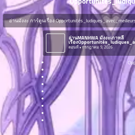
Opportunités_ludiq
ตอน
ที่
ายน
อ่านมังงะ การ์ตูนเรื่อง Opportunités_ludiques_avec_meille
6
ตอน
6
อ่านMANHWA มังงะเกาหลี
ที่
เรื่องOpportunités_ludiques
ายน
ตอนที่
• กรกฎาคม 9, 2026
7
026
ตอน
Opp
ที่
ายน
8
026
ตอน
ที่
ายน
9
026
ตอน
ที่
ายน
10
026