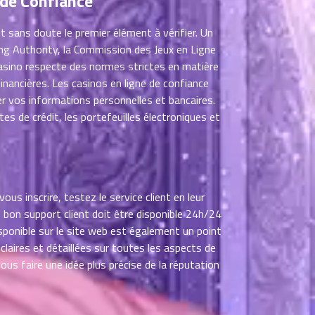
 de Confiance
st sans doute le premier élément à vérifier. Un
ing Authority, la Commission des Jeux en Ligne
 casino respecte des normes strictes en matière
inancières. Les casinos en ligne de confiance
er vos informations personnelles et bancaires.
 de crédit, les portefeuilles électroniques et
ous inscrire, testez le service client en leur
n bon support client doit être disponible 24h/24
disponible sur le site web est également un point
laires et détaillées sur toutes les aspects de
us faire une idée plus précise de la réputation