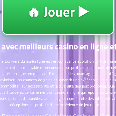
🔥 Jouer ▶️
avec meilleurs casino en ligne e
e
? L'univers du jeu en ligne est en constante évolution, offrant un
ir une plateforme fiable et sécurisée pour profiter pleinement de cet
n casino en ligne, en mettant l'accent sur les avantages, les straté
aximiser vos chances de gains et garantir une expérience ludique ag
r commodité, leur accessibilité et la diversité des jeux proposés. 
 vous trouverez certainement un casino en ligne qui répond à vos pré
euses options disponibles. Une analyse approfondie des différents cr
déceptions et profiter d'une expérience de jeu optimale.