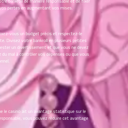
votre bankroll de manière responsable et de fixer
s vos pertes en augmentant vos mises.
fixez-vous un budget précis et respectez-le
. Divisez votre bankroll en plusieurs petites
 rester un divertissement et que vous ne devez
z du mal à contrôler vos dépenses ou que vous
onnel.
 le casino ait un avantage statistique sur le
 responsable, vous pouvez réduire cet avantage