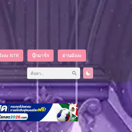
มังงะ NTR
บุ๊กมาร์ก
อ่านมังงะ