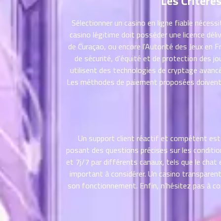
Les Critère
ตอน
6
ที่
Sélectionner un casino en ligne fiable nécessi
าคม
16
casino légitime doit posséder une licence dél
ตอน
6
de Curaçao, ou encore l'Autorité des Jeux en F
ที่
de sécurité, d'équité et de protection des j
าคม
utilisent des technologies de cryptage avancé
17
Les méthodes de paiement proposées doivent ég
ตอน
6
ที่
าคม
18
ตอน
6
Un support client réactif et compétent est un
ที่
posant des questions précises sur les condition
าคม
et 7j/7 par différents canaux, tels que le chat 
19
important à considérer. Un casino transparent
ตอน
6
son fonctionnement. Enfin, n'hésitez pas à con
ที่
าคม
20
ตอน
6