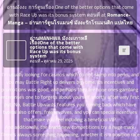
ญี่ปุ่น
ตอน
อ่านมังงะ การ์ตูนเรื่อง One of the better options that come
ที่
with Race Up was its bonus system ตอนที่ at
Romance-
ายน
Manga – อ่านการ์ตูนโรแมนซ์ มังงะรักโรแมนติก แปลไทย
จบแล้ว
6
ตอน
6
อ่านMANHWA มังงะเกาหลี
ที่
เรื่องOne of the better
มังงะ NTR
options that come with
ายน
Race Up was its bonus
7
026
system
ตอน
ตอนที่
• ตุลาคม 29, 2025
ที่
บุ๊กมาร์ก
I’m usually looking for casinos which do not skimp into perks, and
ายน
8
you may Battle Right up delivers big-time. Its incentives and
026
ตอน
promotions was good, and perhaps they are none ones gambling
อ่านมังงะ
ที่
enterprises one to forgets about yourself shortly after very first
ายน
put. No, Battle Upwards features you coming back which have
9
026
typical also offers, free revolves, and you can special incentives
ตอน
that make you feel including a beneficial VIP.
ที่
And additionally, the brand new competitions try a huge mark.
ายน
There’s always something happening, whether it is a position race
10
026