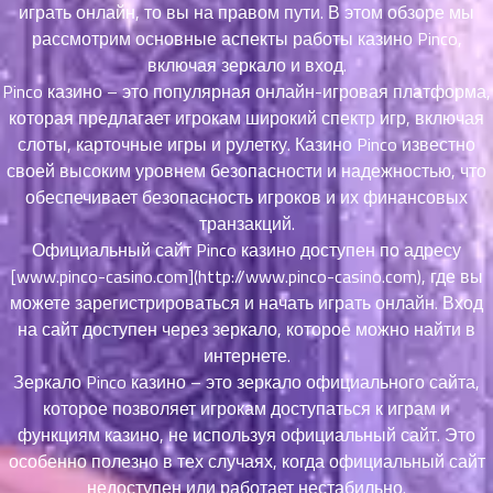
ตอน
6
играть онлайн, то вы на правом пути. В этом обзоре мы
ที่
рассмотрим основные аспекты работы казино Pinco,
าคม
включая зеркало и вход.
16
Pinco казино – это популярная онлайн-игровая платформа,
ตอน
6
которая предлагает игрокам широкий спектр игр, включая
ที่
слоты, карточные игры и рулетку. Казино Pinco известно
าคม
своей высоким уровнем безопасности и надежностью, что
17
обеспечивает безопасность игроков и их финансовых
ตอน
6
ที่
транзакций.
าคม
Официальный сайт Pinco казино доступен по адресу
18
[www.pinco-casino.com](http://www.pinco-casino.com), где вы
ตอน
6
можете зарегистрироваться и начать играть онлайн. Вход
ที่
на сайт доступен через зеркало, которое можно найти в
าคม
интернете.
19
Зеркало Pinco казино – это зеркало официального сайта,
ตอน
6
которое позволяет игрокам доступаться к играм и
ที่
функциям казино, не используя официальный сайт. Это
าคม
особенно полезно в тех случаях, когда официальный сайт
20
недоступен или работает нестабильно.
ตอน
6