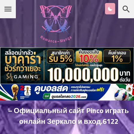
Chapter
List
1
หน้าแรก
ตอน
ที่
ายน
หมวดมังงะ
2
ตอน
ที่
รายชื่อมังงะ Romance
ายน
3
ตอน
เกาหลี
ที่
คม
4
26
– Официальный сайт Pinco играть
ตอน
จีน
онлайн Зеркало и вход.6122
ที่
คม
5
26