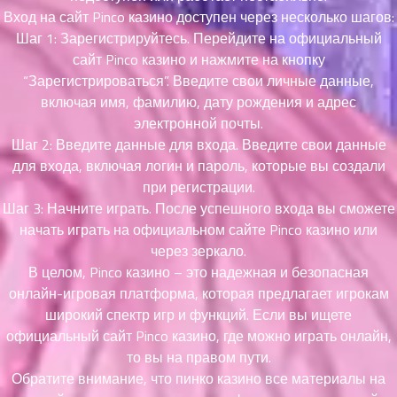
ที่
Вход на сайт Pinco казино доступен через несколько шагов:
าคม
Шаг 1: Зарегистрируйтесь. Перейдите на официальный
21
сайт Pinco казино и нажмите на кнопку
ตอน
6
“Зарегистрироваться”. Введите свои личные данные,
ที่
включая имя, фамилию, дату рождения и адрес
าคม
электронной почты.
22
Шаг 2: Введите данные для входа. Введите свои данные
ตอน
6
для входа, включая логин и пароль, которые вы создали
ที่
при регистрации.
าคม
Шаг 3: Начните играть. После успешного входа вы сможете
23
начать играть на официальном сайте Pinco казино или
ตอน
6
ที่
через зеркало.
าคม
В целом, Pinco казино – это надежная и безопасная
24
онлайн-игровая платформа, которая предлагает игрокам
ตอน
6
широкий спектр игр и функций. Если вы ищете
ที่
официальный сайт Pinco казино, где можно играть онлайн,
าคม
то вы на правом пути.
25
Обратите внимание, что
пинко казино
все материалы на
ตอน
6