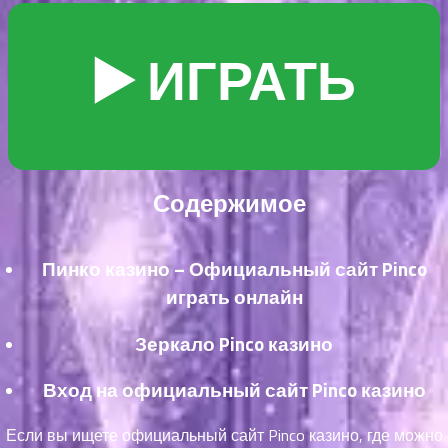
ตอน
ที่
▶️ ИГРАТЬ
าคม
11
ตอน
6
ที่
าคม
12
ตอน
6
Содержимое
ที่
าคม
13
Пинко казино – Официальный сайт Pinco
ตอน
6
играть онлайн
ที่
าคม
Зеркало Pinco казино
14
ตอน
6
ที่
Вход на официальный сайт Pinco казино
าคม
15
Если вы ищете официальный сайт Pinco казино, где можно