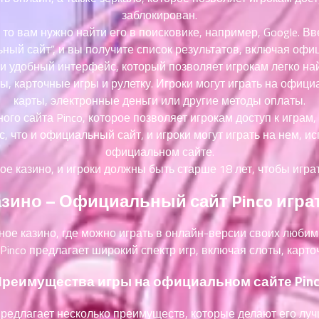
заблокирован.
то вам нужно найти его в поисковике, например, Google. Вве
ьный сайт”, и вы получите список результатов, включая офиц
и удобный интерфейс, который позволяет игрокам легко найт
, карточные игры и рулетку. Игроки могут играть на офици
карты, электронные деньги или другие методы оплаты.
ого сайта Pinco, которое позволяет игрокам доступ к игра
, что и официальный сайт, и игроки могут играть на нем, ис
официальном сайте.
е казино, и игроки должны быть старше 18 лет, чтобы игра
азино – Официальный сайт Pinco игра
ое казино, где можно играть в онлайн-версии своих любимых
inco предлагает широкий спектр игр, включая слоты, карточ
реимущества игры на официальном сайте Pin
редлагает несколько преимуществ, которые делают его лу