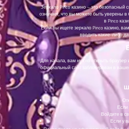
ที่
Зеркало Pinco казино – это безопасный 
าคม
означает, что вы можете быть уверены в 
26
в Pinco каз
ตอน
6
Если вы ищете зеркало Pinco казино, ва
ที่
вводить какие-либо дан
าคม
27
ตอน
6
ที่
าคม
Для начала, вам нужно открыть браузер и
28
официальный сайт заблокирован в вашей с
ตอน
6
ที่
าคม
Ш
29
ตอน
6
От
ที่
Если 
าคม
Войдите в св
30
Если у в
ตอน
6