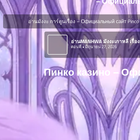
– Официальн
ตอน
ที่
ายน
อ่านมังงะ การ์ตูนเรื่อง – Официальный сайт Pinc
6
ตอน
6
ที่
อ่านMANHWA มังงะเกาหลี เรื
ตอนที่
• มิถุนายน 27, 2026
ายน
7
026
ตอน
Пинко казино – Офи
ที่
ายน
8
026
ตอน
ที่
ายน
9
026
ตอน
ที่
ายน
10
026