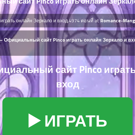
ый сайт Pinco играть онлайн Зеркало
o играть онлайн Зеркало и вход.4974 ตอนที่ at
Romance-Manga 
่อง– Официальный сайт Pinco играть онлайн Зеркало и вх
циальный сайт Pinco играть
вход
▶️ ИГРАТЬ