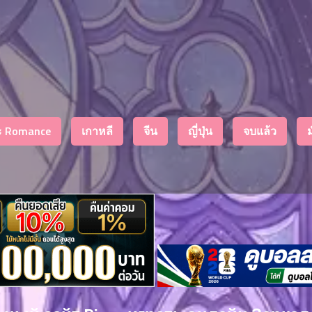
งะ Romance
เกาหลี
จีน
ญี่ปุ่น
จบแล้ว