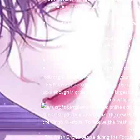
ตอน
6
equilibrium. I recommend Starburst for its si
ที่
าคม
16
In terms of and this totally free revolve
ตอน
6
ที่
Such codes are available 
าคม
For individuals who’lso are perhaps no
17
ตอน
6
Most commonly, these include 
ที่
Revolves bring zero betting cr
าคม
You might allege 5 free revolves to your Chili
18
ตอน
FS for your put, certain casinos offer spins t
6
ที่
lucky enough in order to home the largest awa
าคม
in the promo webpage, pl
19
ตอน
6
the fresh position Reactoonz. The new British 
ที่
the Bingo All-stars. To receive the fresh spin
าคม
Slots
20
The fresh British people during the Fortunat
ตอน
6