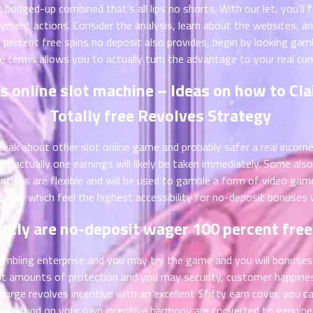
t bodged-up combined that’s all lips no shorts. With our let, you’ll
ent actions. Consider the analysis, learn about the websites, and 
 percent free spins no deposit also provides, begin by looking gam
e terms allows you to actually turn the advantage to your real cur
s online slot machine – Ideas on how to Cla
Totally free Revolves Strategy
eak about other slot online game and probably safer a real income 
is actually one earnings will likely be taken immediately. Some also
entives are flexible and will be used to gamble a form of video game
game, which feel the highest accessibility for no-deposit bonuses 
ctly are no-deposit wager 100 percent free
ambling enterprise and you may try the game and you will bonuses ah
st amounts of protection and you may security, customer happines
charge revolves incentive with an excellent $fifty earn cover, you
ft fund on your own incentive harmony are converted to genuine 