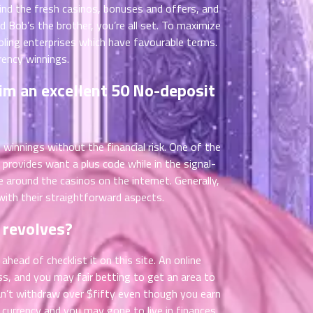
 find the fresh casinos, bonuses and offers, and
Bob’s the brother, you’re all set.
To maximize
bling enterprises which have favourable terms.
rency winnings.
im an excellent 50 No-deposit
winnings without the financial risk. One of the
 provides want a plus code while in the signal-
 around the casinos on the internet. Generally,
with their straightforward aspects.
 revolves?
ead of checklist it on this site. An online
s, and you may fair betting to get an area to
 can’t withdraw over $fifty even though you earn
currency and you may gone to live in finances