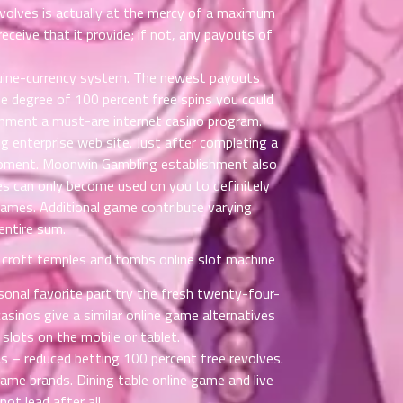
revolves is actually at the mercy of a maximum
ceive that it provide; if not, any payouts of
nuine-currency system. The newest payouts
The degree of 100 percent free spins you could
shment a must-are internet casino program.
 enterprise web site. Just after completing a
e moment. Moonwin Gambling establishment also
ves can only become used on you to definitely
games. Additional game contribute varying
entire sum.
nal favorite part try the fresh twenty-four-
asinos give a similar online game alternatives
slots on the mobile or tablet.
as – reduced betting 100 percent free revolves.
ame brands. Dining table online game and live
ot lead after all.