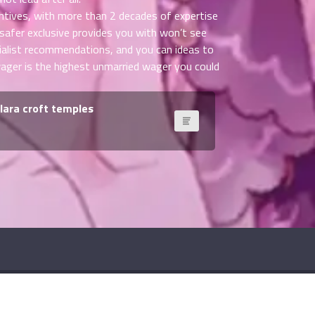
ntives, with more than 2 decades of expertise
 safer exclusive provides you with won’t see
cialist recommendations, and you can ideas to
wager is the highest unmarried wager you could
 lara croft temples