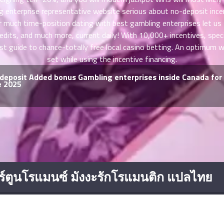
g enterprise representative website serious about no-deposit ince
our much time-position dating with best gambling enterprises let us
credits, and much more, current daily! With 10,000+ incentives, spe
st guide to chance-totally free local casino betting. An optimum 
set while using the incentive financing.
o deposit Added bonus Gambling enterprises inside Canada for
e 2025
์ตูนโรแมนซ์ มังงะรักโรแมนติก แปลไทย
ซีรีย์จีน พากย์ไทย
มังงะยอดนิยม
โดจิน
มังงะ