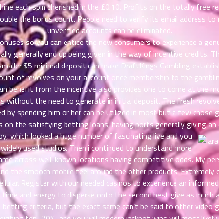
hine
each spin cherished in the £0.10. Profits on the totally free 
uble the bonus count. People need to verify its email address to re
unverified accounts can be eliminated.
r bonuses so you can entice the new consumers to experience a ge
ally generally end up being given in the way of incentive credits. 
y smaller $5 minimal deposit can make DraftKings Gambling establi
ount of revolves on your account once membership to the gambling
ly gain benefit from the incentive also provides one to come at th
ins without the need to generate in initial deposit. The fresh revol
d by spending him or her can be utilized in most but a few chose 
s on the satisfying betting loans, having ports generally giving an 
y, which looked a huge number of fascinating live and you
t widely used studios. Then i continued to understand more
me across well-known locations having competitive odds. My perso
 and the smooth mobile feel around the other products. Extremely c
ellular. Register with our needed casinos to experience an informed 
’s time and energy to disperse onto the second best give as much 
betting criteria, but the exact same can’t be said to other video g
ighing ten–20%, and you will modern jackpot wins will most likely n